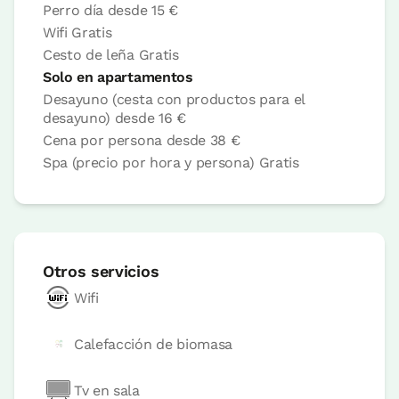
Estudio Gorosti
Perro día desde
15 €
Wifi
Gratis
Apartamento 2 pax
Cesto de leña
Gratis
1 Baño
Solo en apartamentos
Desayuno (cesta con productos para el
desayuno) desde
16 €
Cena por persona desde
38 €
Spa (precio por hora y persona)
Gratis
Otros servicios
Wifi
Accesible
Calefacción de biomasa
Precio apartamento desde
140 €
Tv en sala