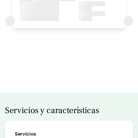
Precio apartamento desde
160 €
Más información
Reserva ahora
Servicios y características
Servicios