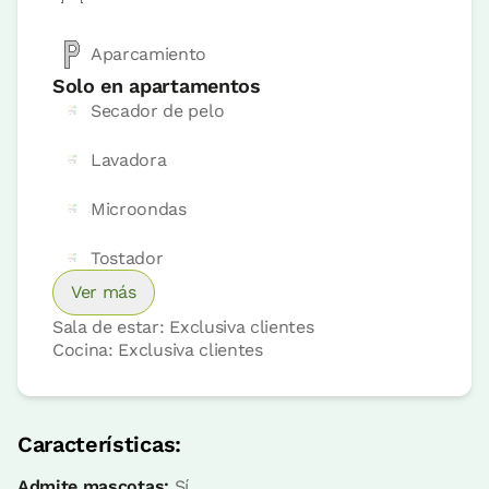
Más información
Reserva ahora
Aparcamiento
Solo en apartamentos
Secador de pelo
Apartamento Pagoa
Lavadora
Apartamento 4 pax
Microondas
1 Baño
Tostador
Ver más
Sala de estar: Exclusiva clientes
Cocina: Exclusiva clientes
Características:
Admite mascotas:
Sí