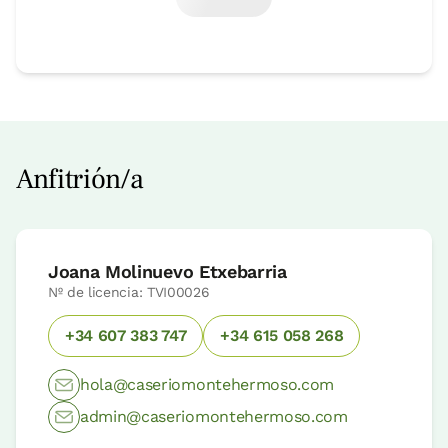
Anfitrión/a
Joana Molinuevo Etxebarria
Nº de licencia: TVI00026
+34 607 383 747
+34 615 058 268
hola@caseriomontehermoso.com
admin@caseriomontehermoso.com