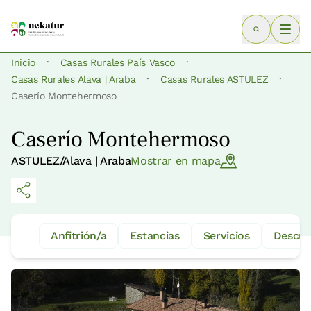
·
·
Inicio
Casas Rurales País Vasco
·
·
Casas Rurales Alava | Araba
Casas Rurales ASTULEZ
Caserío Montehermoso
Caserío Montehermoso
ASTULEZ/Alava | Araba
Mostrar en mapa
Anfitrión/a
Estancias
Servicios
Descue