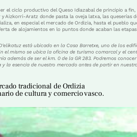
r el ciclo productivo del Queso Idiazabal de principio a fi
y Aizkorri-Aratz donde pasta la oveja latxa, las queserías d
iza, en especial el mercado de Ordizia, hasta el pueblo que
erta de alojamientos en lo puntos donde acaban las etapas
D'elikatuz está ubicado en la Casa Barretxe, uno de los edif
En el mismo se ubica la oficina de turismo comarcal y el cent
ía además de ser el km. 0 de la GR 283. Podremos conocer l
oria y la esencia de nuestro mercado antes de partir en nuestr
rcado tradicional de Ordizia
ario de cultura y comercio vasco.