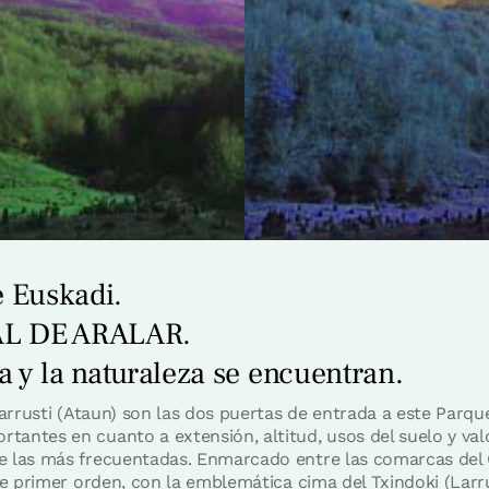
e Euskadi.
L DE ARALAR.
a y la naturaleza se encuentran.
izarrusti (Ataun) son las dos puertas de entrada a este Parq
antes en cuanto a extensión, altitud, usos del suelo y valo
e las más frecuentadas. Enmarcado entre las comarcas del G
de primer orden, con la emblemática cima del Txindoki (Larru