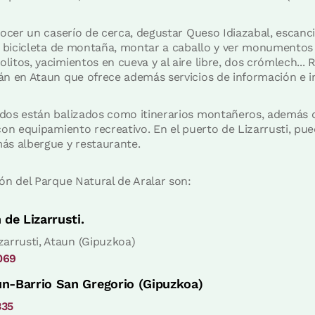
nocer un caserío de cerca, degustar Queso Idiazabal, escanc
a bicicleta de montaña, montar a caballo y ver monumentos 
itos, yacimientos en cueva y al aire libre, dos crómlech... 
n en Ataun que ofrece además servicios de información e i
dos están balizados como itinerarios montañeros, además d
con equipamiento recreativo. En el puerto de Lizarrusti, pu
ás albergue y restaurante.
ón del Parque Natural de Aralar son:
 de Lizarrusti.
zarrusti, Ataun (Gipuzkoa)
069
n-Barrio San Gregorio (Gipuzkoa)
335