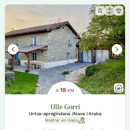
19
A
KM
Ulle Gorri
Untza-apregindana /Alava | Araba
Mostrar en mapa