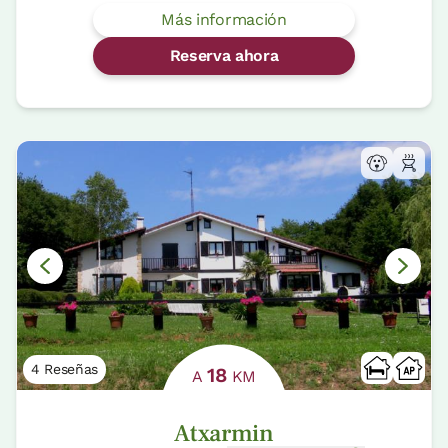
Más información
Reserva ahora
4 Reseñas
18
A
KM
Atxarmin