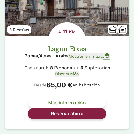
3 Reseñas
11
A
KM
Lagun Etxea
Pobes/Alava | Araba
Mostrar en mapa
Casa rural:
8
Personas +
5
Supletorias
Distribución
65,00 €
Desde
en habitación
Más información
Reserva ahora