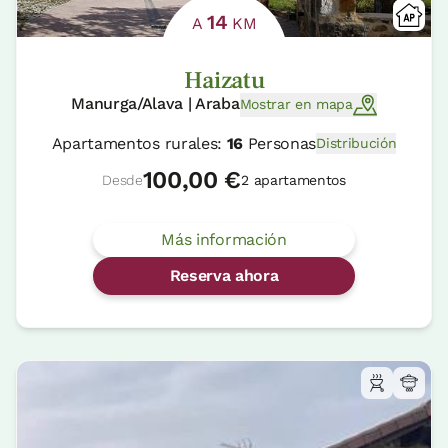
14
A
KM
Haizatu
Manurga/Alava | Araba
Mostrar en mapa
Apartamentos rurales:
16
Personas
Distribución
100,00 €
Desde
2 apartamentos
Más información
Reserva ahora