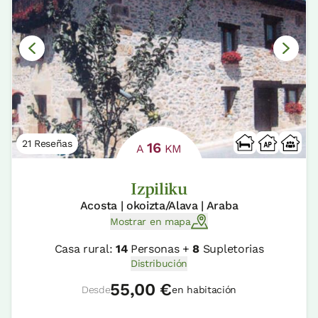
21 Reseñas
16
A
KM
Izpiliku
Acosta | okoizta/Alava | Araba
Mostrar en mapa
Casa rural:
14
Personas +
8
Supletorias
Distribución
55,00 €
Desde
en habitación