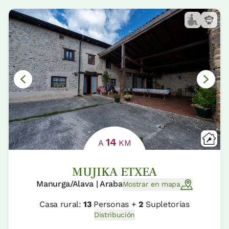
14
A
KM
MUJIKA ETXEA
Manurga/Alava | Araba
Mostrar en mapa
Casa rural:
13
Personas +
2
Supletorias
Distribución