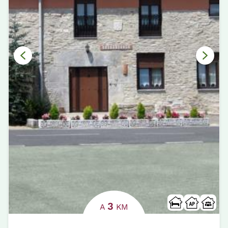
3
A
KM