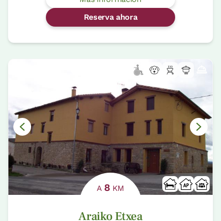
Reserva ahora
8
A
KM
Araiko Etxea