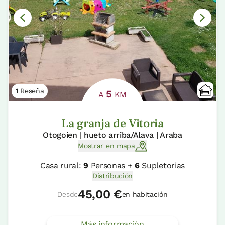
1 Reseña
5
A
KM
La granja de Vitoria
Otogoien | hueto arriba/Alava | Araba
Mostrar en mapa
Casa rural:
9
Personas +
6
Supletorias
Distribución
45,00 €
Desde
en habitación
Más información