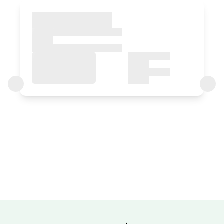
Habitación doble con opción
a 2 supletorias
Habitación - 1 cama doble
Baño: Completo con ducha
Precio habitación desde
40 €
Opciones:
1 o 2 PAX