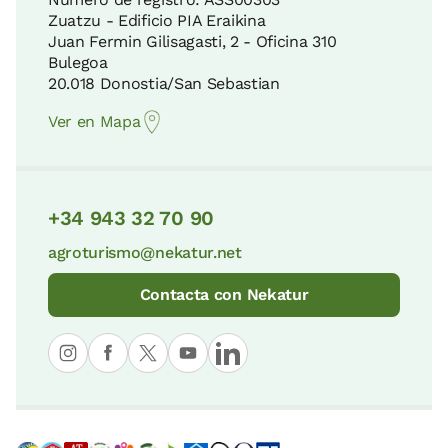
Reserva de la Biosfera de Urdaibai
Zuatzu - Edificio PIA Eraikina
29 KM
Juan Fermin Gilisagasti, 2 - Oficina 310
Humedal de Saldropo
Bulegoa
13 KM
20.018 Donostia/San Sebastian
Parque Natural de Valderejo
Ver en Mapa
30 KM
Caseríos típicos
13 KM
+34 943 32 70 90
Sierra de Entzia
38 KM
agroturismo@nekatur.net
Jardín Botánico de Santa Catalina
13 KM
Contacta con Nekatur
Parque Natural de Izki
40 KM
El Salto del Nervión
14 KM