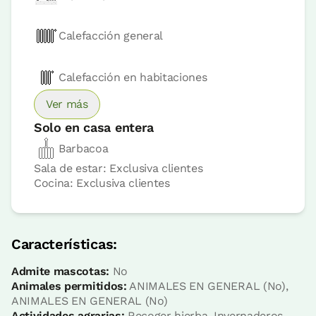
Precio habitación desde
40 €
Opciones:
1 o 2 PAX
Calefacción general
Reserva ahora
Calefacción en habitaciones
Ver más
Solo en casa entera
Habitación twin básica
Barbacoa
Sala de estar: Exclusiva clientes
Cocina: Exclusiva clientes
Habitación - 2 camas individuales
Baño: Completo con ducha
Características:
Admite mascotas:
No
Animales permitidos:
ANIMALES EN GENERAL (No),
ANIMALES EN GENERAL (No)
Actividades agrarias:
Recoger hierba, Invernaderos,