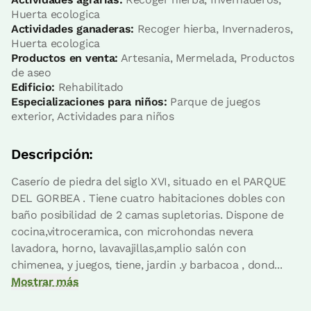
Huerta ecologica
Actividades ganaderas:
Recoger hierba, Invernaderos,
Huerta ecologica
Productos en venta:
Artesania, Mermelada, Productos
de aseo
Precio habitación desde
40 €
Edificio:
Rehabilitado
Opciones:
1 o 2 PAX
Especializaciones para niños:
Parque de juegos
exterior, Actividades para niños
Reserva ahora
Descripción:
Caserío de piedra del siglo XVI, situado en el PARQUE
DEL GORBEA . Tiene cuatro habitaciones dobles con
baño posibilidad de 2 camas supletorias. Dispone de
Habitación twin básica
cocina,vitroceramica, con microhondas nevera
lavadora, horno, lavavajillas,amplio salón con
chimenea, y juegos, tiene, jardin .y barbacoa , dond...
Habitación - 2 camas individuales
Mostrar más
Baño: Completo con bañera