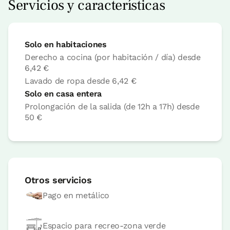
Servicios y características
Reserva ahora
Solo en habitaciones
Derecho a cocina (por habitación / día) desde
Habitación doble
6,42 €
Lavado de ropa desde
6,42 €
Solo en casa entera
Habitación - 1 cama doble
Baño: Completo con ducha
Prolongación de la salida (de 12h a 17h) desde
50 €
Otros servicios
Pago en metálico
Espacio para recreo-zona verde