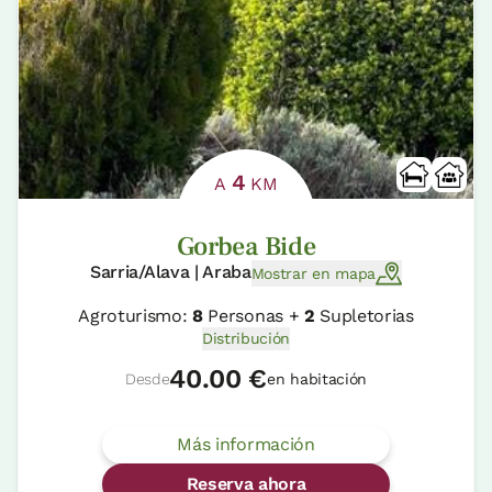
4
A
KM
Gorbea Bide
Sarria/Alava | Araba
Mostrar en mapa
Agroturismo:
8
Personas +
2
Supletorias
Distribución
40.00 €
Desde
en habitación
Más información
Reserva ahora