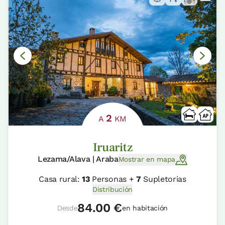
2
A
KM
Iruaritz
Lezama/Alava | Araba
Mostrar en mapa
Casa rural:
13
Personas +
7
Supletorias
Distribución
84.00 €
Desde
en habitación