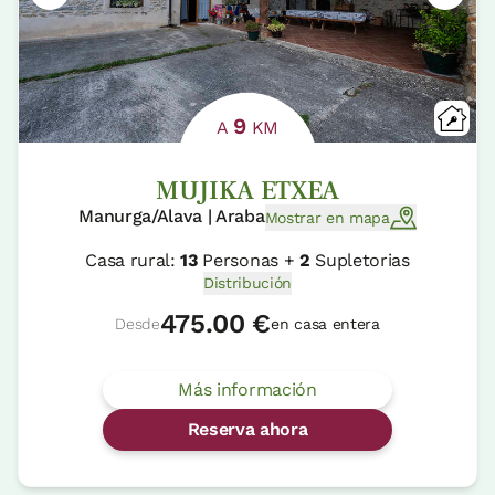
9
A
KM
MUJIKA ETXEA
Manurga/Alava | Araba
Mostrar en mapa
Casa rural:
13
Personas +
2
Supletorias
Distribución
475.00 €
Desde
en casa entera
Más información
Reserva ahora