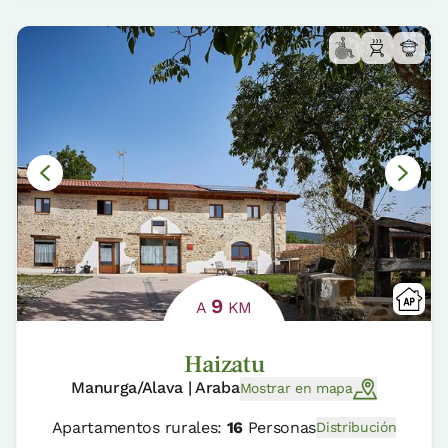
9
A
KM
Haizatu
Manurga/Alava | Araba
Mostrar en mapa
Apartamentos rurales:
16
Personas
Distribución