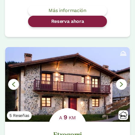
Más información
Reserva ahora
5 Reseñas
9
A
KM
Etxegorri