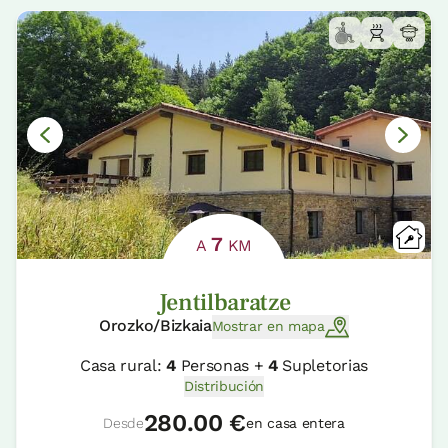
7
A
KM
Jentilbaratze
Orozko/Bizkaia
Mostrar en mapa
Casa rural:
4
Personas +
4
Supletorias
Distribución
280.00 €
Desde
en casa entera