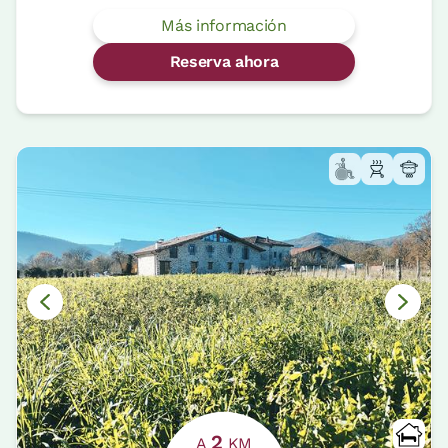
Más información
Reserva ahora
2
A
KM