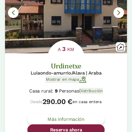
3
A
KM
Urdinetxe
Luiaondo-amurrio/Alava | Araba
Mostrar en mapa
Casa rural:
9
Personas
Distribución
290.00 €
Desde
en casa entera
Más información
Reserva ahora