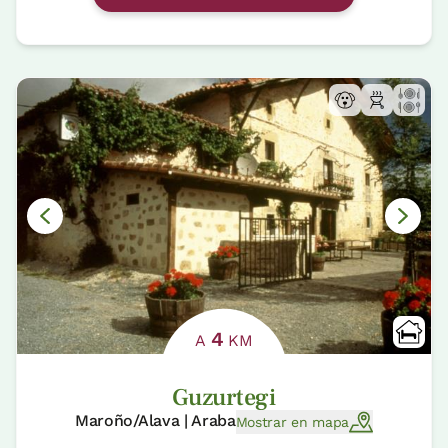
4
A
KM
Guzurtegi
Maroño/Alava | Araba
Mostrar en mapa