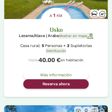
1
A
KM
Usko
Lezama/Alava | Araba
Mostrar en mapa
Casa rural:
5
Personas +
2
Supletorias
Distribución
40.00 €
Desde
en habitación
Más información
Reserva ahora