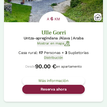
6
A
KM
Ulle Gorri
Untza-apregindana /Alava | Araba
Mostrar en mapa
Casa rural:
17
Personas +
3
Supletorias
Distribución
90.00 €
Desde
en apartamento
Más información
Reserva ahora