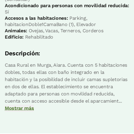
Acondicionado para personas con movilidad reducida:
Sí
Accesos a las habitaciones:
Parking,
habitacionDoble1CamaBano (1), Elevador
Animales:
Ovejas, Vacas, Terneros, Corderos
Edificio:
Rehabilitado
Descripción:
Precio habitación desde
70 €
Casa Rural en Murga, Aiara. Cuenta con 5 habitaciones
Opciones:
2 - 3 o 4 PAX
dobles, todas ellas con baño integrado en la
habitación y la posibilidad de incluir camas supletorias
Reserva ahora
en dos de ellas. El establecimiento se encuentra
adaptado para personas con movilidad reducida,
cuenta con acceso accesible desde el aparcamient...
Mostrar más
habitación