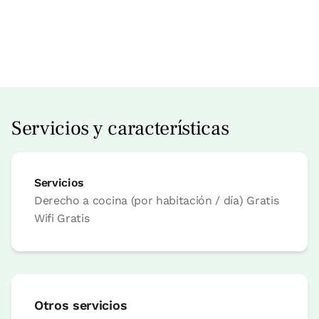
Accesible
Precio habitación desde
70 €
Reserva ahora
Servicios y características
Servicios
habitación
Derecho a cocina (por habitación / día)
Gratis
Wifi
Gratis
Habitación - 1 cama doble
Baño: Completo con ducha
Otros servicios