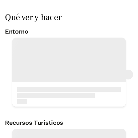
Habitación - 1 cama doble
Baño: Completo con bañera
Qué ver y hacer
Entorno
Campo futbol El Refor
6 Km
Campo golf Pitch and Putt
13 Km
Cancha de baloncesto El Refor
6 Km
Castillo-casa torre Palacio Torre
Precio habitación desde
70 €
de Murga
Opciones:
2 o 3 PAX
2 Km
Centro histórico de interés Palacio
Torre de Murga
2 Km
Reserva ahora
Excursiones a pie-paseos-
Recursos Turísticos
senderismo Parque Lineal del
Nervión
3 Km