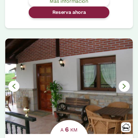
Más información
Reserva ahora
6
A
KM