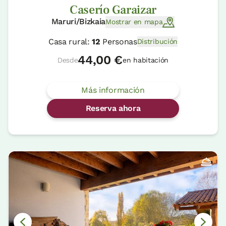
Caserío Garaizar
Maruri/Bizkaia
Mostrar en mapa
Casa rural:
12
Personas
Distribución
44,00 €
Desde
en habitación
Más información
Reserva ahora