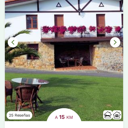
25 Reseñas
15
A
KM