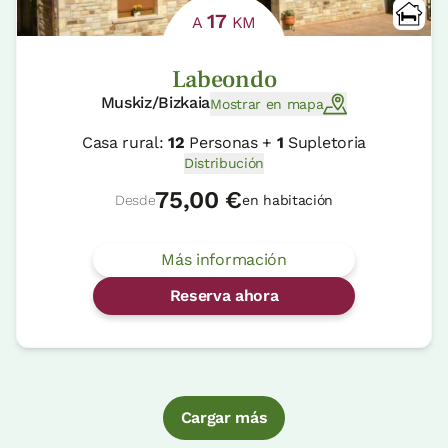
17
A
KM
Labeondo
Muskiz/Bizkaia
Mostrar en mapa
Casa rural:
12
Personas +
1
Supletoria
Distribución
75,00 €
Desde
en habitación
Más información
Reserva ahora
Cargar más