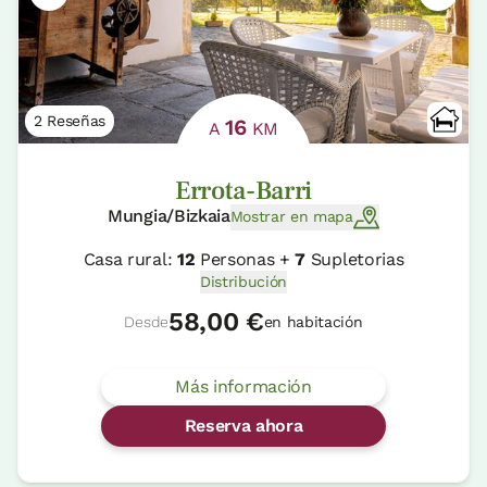
2 Reseñas
16
A
KM
Errota-Barri
Mungia/Bizkaia
Mostrar en mapa
Casa rural:
12
Personas +
7
Supletorias
Distribución
58,00 €
Desde
en habitación
Más información
Reserva ahora