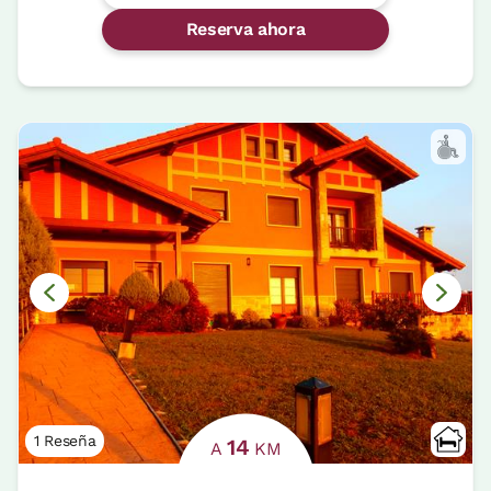
Reserva ahora
1 Reseña
14
A
KM