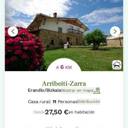
6
A
KM
Arribeiti-Zarra
Erandio/Bizkaia
Mostrar en mapa
Casa rural:
11
Personas
Distribución
27,50 €
Desde
en habitación