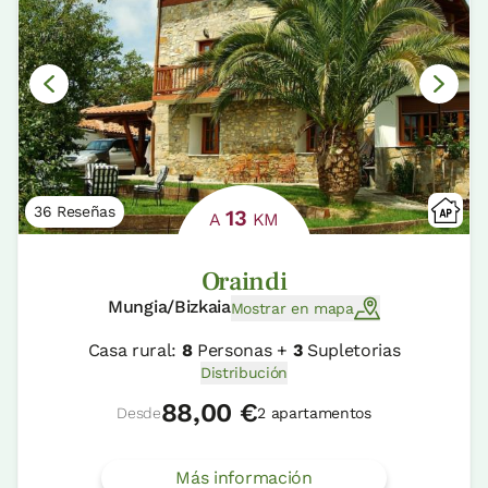
36 Reseñas
13
A
KM
Oraindi
Mungia/Bizkaia
Mostrar en mapa
Casa rural:
8
Personas +
3
Supletorias
Distribución
88,00 €
Desde
2 apartamentos
Más información