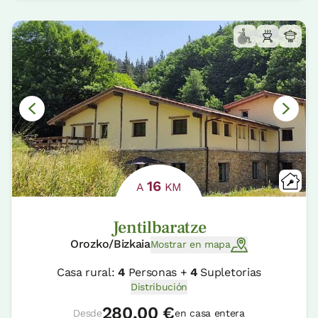
16
A
KM
Jentilbaratze
Orozko/Bizkaia
Mostrar en mapa
Casa rural:
4
Personas +
4
Supletorias
Distribución
280,00 €
Desde
en casa entera