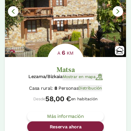
6
A
KM
Matsa
Lezama/Bizkaia
Mostrar en mapa
Casa rural:
8
Personas
Distribución
58,00 €
Desde
en habitación
Más información
Reserva ahora