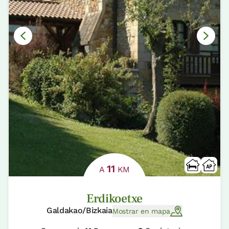
11
A
KM
Erdikoetxe
Galdakao/Bizkaia
Mostrar en mapa