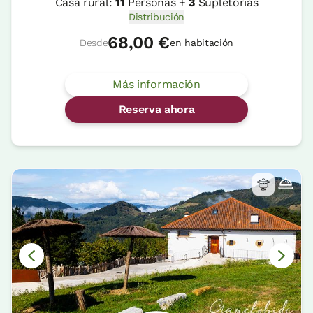
Casa rural:
11
Personas +
3
Supletorias
Distribución
68,00 €
Desde
en habitación
Más información
Reserva ahora