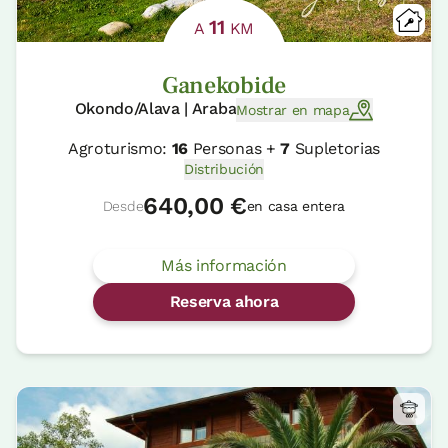
11
A
KM
Ganekobide
Okondo/Alava | Araba
Mostrar en mapa
Agroturismo:
16
Personas +
7
Supletorias
Distribución
640,00 €
Desde
en casa entera
Más información
Reserva ahora