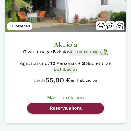
10 Reseñas
Akuiola
Gizaburuaga/Bizkaia
Mostrar en mapa
Agroturismo:
12
Personas +
3
Supletorias
Distribución
55,00 €
Desde
en habitación
Más información
Reserva ahora