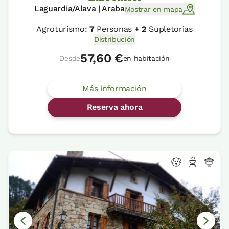
Laguardia/Alava | Araba
Mostrar en mapa
Agroturismo:
7
Personas +
2
Supletorias
Distribución
57,60 €
Desde
en habitación
Más información
Reserva ahora