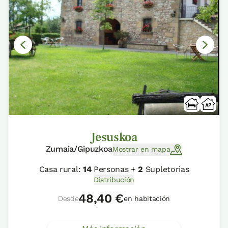
Jesuskoa
Zumaia/Gipuzkoa
Mostrar en mapa
Casa rural:
14
Personas +
2
Supletorias
Distribución
48,40 €
Desde
en habitación