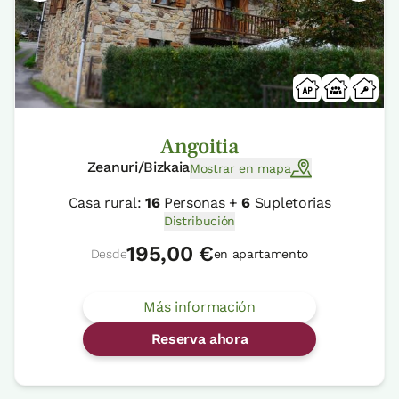
Angoitia
Zeanuri/Bizkaia
Mostrar en mapa
Casa rural:
16
Personas +
6
Supletorias
Distribución
195,00 €
Desde
en apartamento
Más información
Reserva ahora