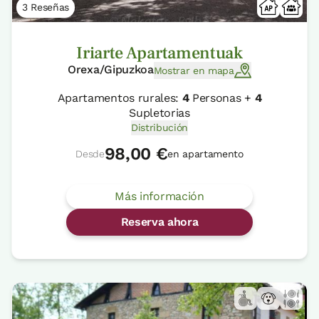
3 Reseñas
Iriarte Apartamentuak
Orexa/Gipuzkoa
Mostrar en mapa
Apartamentos rurales:
4
Personas +
4
Supletorias
Distribución
98,00 €
Desde
en apartamento
Más información
Reserva ahora