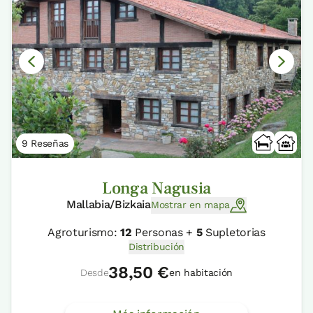
9 Reseñas
Longa Nagusia
Mallabia/Bizkaia
Mostrar en mapa
Agroturismo:
12
Personas +
5
Supletorias
Distribución
38,50 €
Desde
en habitación