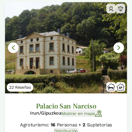
22 Reseñas
Palacio San Narciso
Irun/Gipuzkoa
Mostrar en mapa
Agroturismo:
16
Personas +
2
Supletorias
Distribución