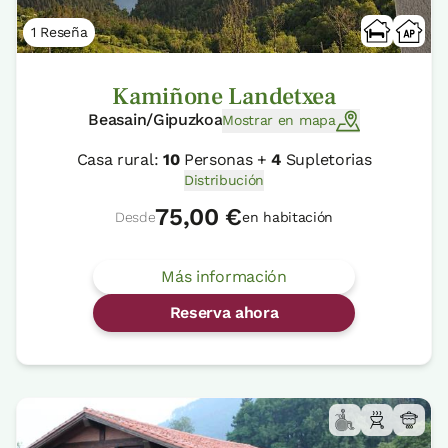
1 Reseña
Kamiñone Landetxea
Beasain/Gipuzkoa
Mostrar en mapa
Casa rural:
10
Personas +
4
Supletorias
Distribución
75,00 €
Desde
en habitación
Más información
Reserva ahora