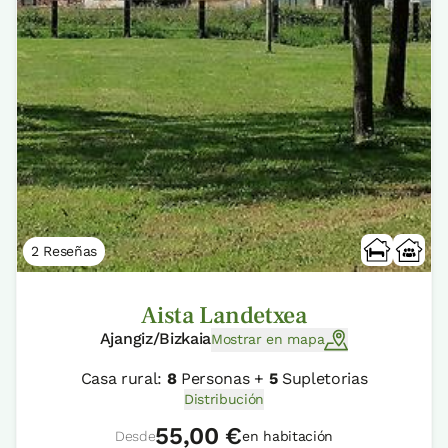
2 Reseñas
Aista Landetxea
Ajangiz/Bizkaia
Mostrar en mapa
Casa rural:
8
Personas +
5
Supletorias
Distribución
55,00 €
Desde
en habitación