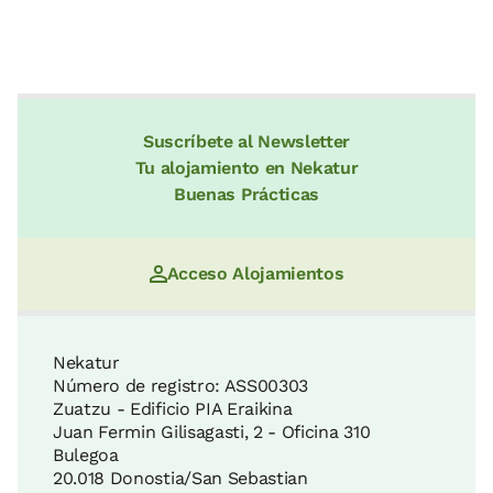
Biotopo Protegido de San Juan de
Gaztelugatxe
Cabo Matxitxako
2 KM
6 KM
Suscríbete al Newsletter
Tu alojamiento en Nekatur
Parque Natural de Urkiola
Playa de Laga
Buenas Prácticas
28 KM
6 KM
Acceso Alojamientos
Parque Natural de Gorbeia
San Juan de Gaztelugatxe
30 KM
6 KM
Nekatur
Número de registro: ASS00303
Zuatzu - Edificio PIA Eraikina
La Rasa Mareal y los acantilados del
Juan Fermin Gilisagasti, 2 - Oficina 310
Playa de Bakio
Flysch
Bulegoa
7 KM
33 KM
20.018 Donostia/San Sebastian