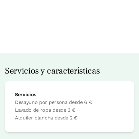
Precio habitación desde
70,5 €
Opciones:
2 + 1 Niño o 2 PAX
Servicios y características
Reserva ahora
Servicios
Desayuno por persona desde
6 €
Habitación doble
Lavado de ropa desde
3 €
Alquiler plancha desde
2 €
Habitación - 1 cama doble
Baño: 1 baño