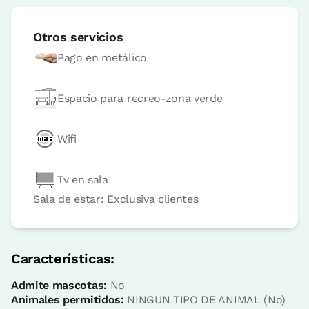
Otros servicios
Pago en metálico
Espacio para recreo-zona verde
Wifi
Precio habitación desde
70,5 €
Opciones:
2 + 1 Niño o 2 PAX
Tv en sala
Sala de estar: Exclusiva clientes
Reserva ahora
Características:
Habitación twin con opción a
Admite mascotas:
No
supletoria para niño
Animales permitidos:
NINGUN TIPO DE ANIMAL (No)