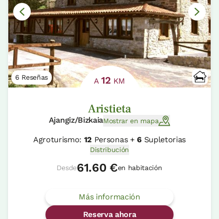
6 Reseñas
12
A
KM
Aristieta
Ajangiz/Bizkaia
Mostrar en mapa
Agroturismo:
12
Personas +
6
Supletorias
Distribución
61.60 €
Desde
en habitación
Más información
Reserva ahora