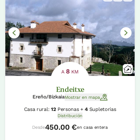
8
A
KM
Endeitxe
Ereño/Bizkaia
Mostrar en mapa
Casa rural:
12
Personas +
4
Supletorias
Distribución
450.00 €
Desde
en casa entera