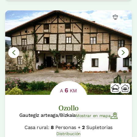
6
A
KM
Ozollo
Gautegiz arteaga/Bizkaia
Mostrar en mapa
Casa rural:
8
Personas +
2
Supletorias
Distribución