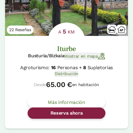
22 Reseñas
5
A
KM
Iturbe
Busturia/Bizkaia
Mostrar en mapa
Agroturismo:
16
Personas +
8
Supletorias
Distribución
65.00 €
Desde
en habitación
Más información
Reserva ahora