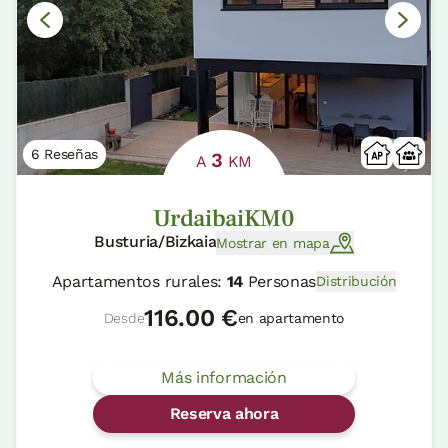
6 Reseñas
3
A
KM
UrdaibaiKM0
Busturia/Bizkaia
Mostrar en mapa
Apartamentos rurales:
14
Personas
Distribución
116.00 €
Desde
en apartamento
Más información
Reserva ahora