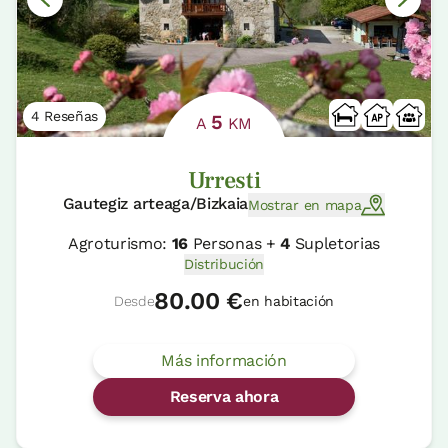
4 Reseñas
5
A
KM
Urresti
Gautegiz arteaga/Bizkaia
Mostrar en mapa
Agroturismo:
16
Personas +
4
Supletorias
Distribución
80.00 €
Desde
en habitación
Más información
Reserva ahora