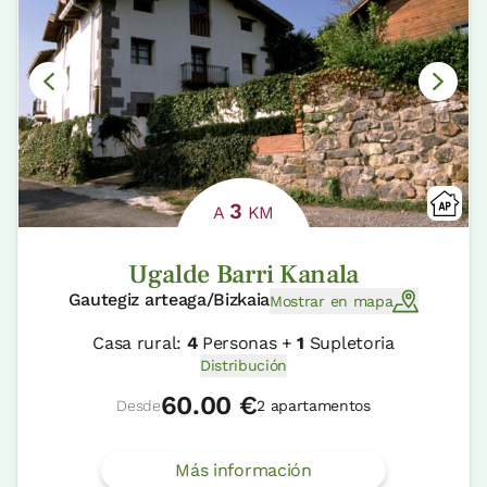
3
A
KM
Ugalde Barri Kanala
Gautegiz arteaga/Bizkaia
Mostrar en mapa
Casa rural:
4
Personas +
1
Supletoria
Distribución
60.00 €
Desde
2 apartamentos
Más información