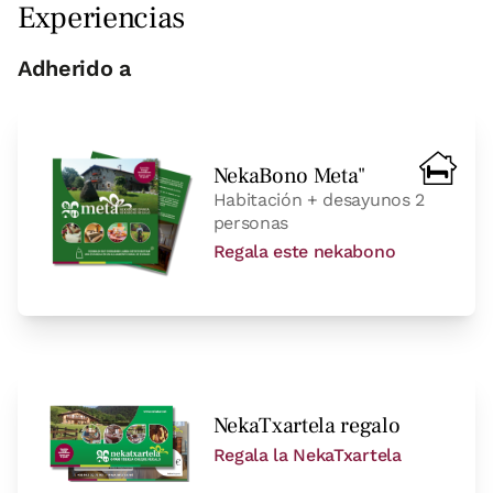
Experiencias
Adherido a
NekaBono Meta"
Precio habitación desde
70 €
Opciones:
1 - 2 o 3 PAX
Habitación + desayunos 2
personas
Regala este nekabono
Reserva ahora
NekaTxartela regalo
Regala la NekaTxartela