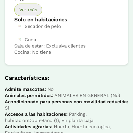
Precio habitación desde
70 €
Ver más
Opciones:
1 - 2 o 3 PAX
Solo en habitaciones
Secador de pelo
Reserva ahora
Cuna
Sala de estar: Exclusiva clientes
Cocina: No tiene
Habitación Udazkena
Características:
Habitación - 1 cama doble
Baño: Completo con ducha
Admite mascotas:
No
Animales permitidos:
ANIMALES EN GENERAL (No)
Acondicionado para personas con movilidad reducida:
Sí
Accesos a las habitaciones:
Parking,
habitacionDobleBano (1), En planta baja
Actividades agrarias:
Huerta, Huerta ecologica,
Fruticultura, Invernaderos