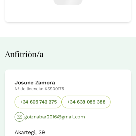
Anfitrión/a
Josune Zamora
Nº de licencia: KSS00175
+34 605 742 275
+34 638 089 388
goiznabar2016@gmail.com
Akartegi, 39