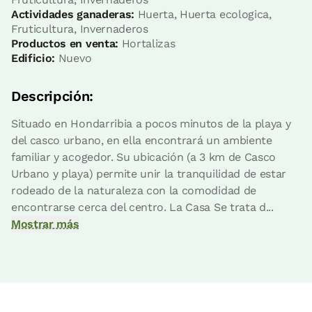
Actividades ganaderas:
Huerta, Huerta ecologica,
Fruticultura, Invernaderos
Productos en venta:
Hortalizas
Edificio:
Nuevo
Precio habitación desde
70 €
Opciones:
1 - 2 o 3 PAX
Descripción:
Reserva ahora
Situado en Hondarribia a pocos minutos de la playa y
del casco urbano, en ella encontrará un ambiente
familiar y acogedor. Su ubicación (a 3 km de Casco
Urbano y playa) permite unir la tranquilidad de estar
rodeado de la naturaleza con la comodidad de
Habitación Negua
encontrarse cerca del centro. La Casa Se trata d...
Mostrar más
Habitación - 1 cama doble
Baño: Completo con ducha