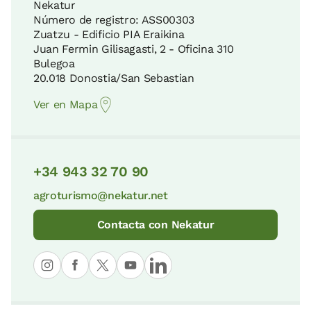
Nekatur
Número de registro: ASS00303
La Rasa Mareal y los acantilados del
Zuatzu - Edificio PIA Eraikina
Flysch
Juan Fermin Gilisagasti, 2 - Oficina 310
Minas de Arditurri
37 KM
Bulegoa
9 KM
20.018 Donostia/San Sebastian
Ver en Mapa
Parque Natural de Aralar
Albaola Itsas Kultur Faktoria
42 KM
10 KM
+34 943 32 70 90
Parque Natural de Aizkorri-Aratz
agroturismo@nekatur.net
Faro de la Plata
53 KM
10 KM
Contacta con Nekatur
Reserva de la Biosfera de Urdaibai
Fuente Kutralla
64 KM
13 KM