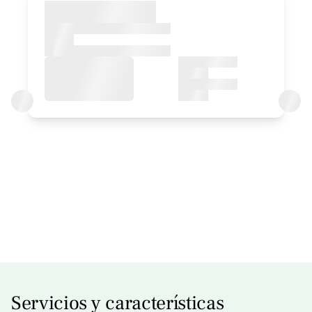
Habitación Udaberria
Habitación - 2 camas individuales
Baño: Completo con ducha
Accesible
Precio habitación desde
70 €
Opciones:
1 o 2 PAX
Servicios y características