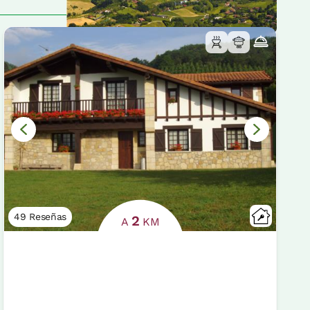
49 Reseñas
2
A
KM