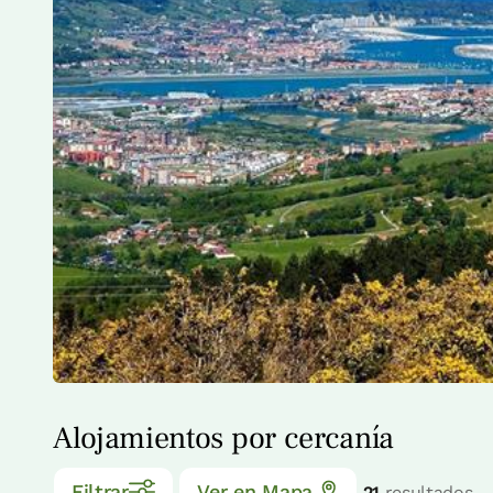
Alojamientos por cercanía
Filtrar
Ver en Mapa
21
resultados