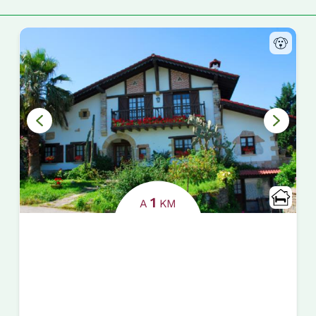
1
A
KM