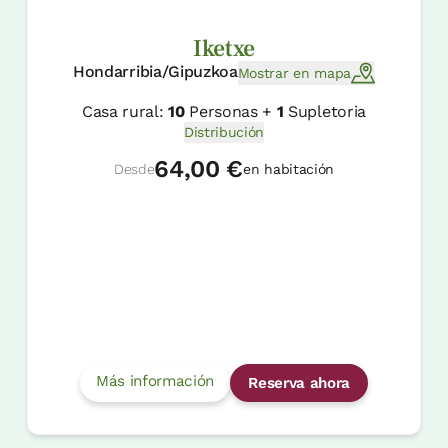
Iketxe
Hondarribia/Gipuzkoa
Mostrar en mapa
Casa rural:
10
Personas +
1
Supletoria
Distribución
64,00 €
Desde
en habitación
Más información
Reserva ahora