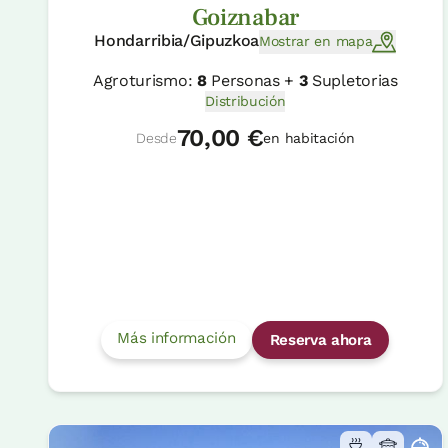
Goiznabar
Hondarribia/Gipuzkoa
Mostrar en mapa
Agroturismo:
8
Personas +
3
Supletorias
Distribución
70,00 €
Desde
en habitación
Más información
Reserva ahora