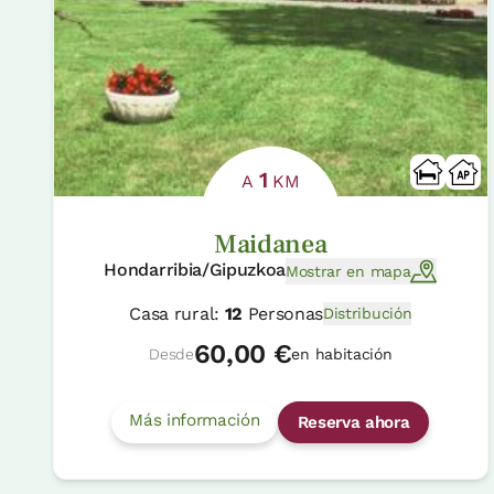
1
A
KM
Maidanea
Hondarribia/Gipuzkoa
Mostrar en mapa
Casa rural:
12
Personas
Distribución
60,00 €
Desde
en habitación
Más información
Reserva ahora