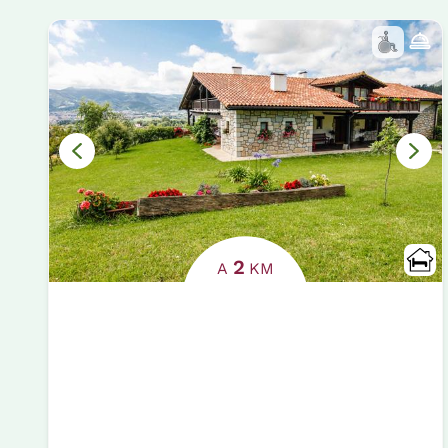
2
A
KM