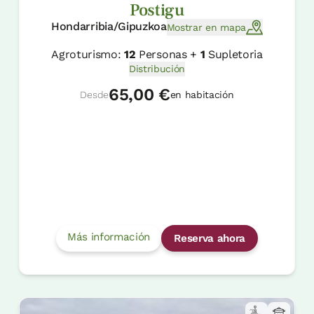
Postigu
Hondarribia/Gipuzkoa
Mostrar en mapa
Agroturismo:
12
Personas +
1
Supletoria
Distribución
65,00 €
Desde
en habitación
Más información
Reserva ahora