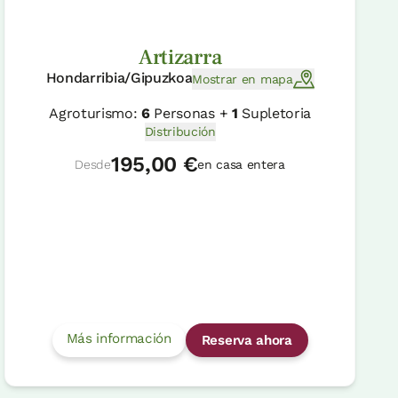
Artizarra
Hondarribia/Gipuzkoa
Mostrar en mapa
Agroturismo:
6
Personas +
1
Supletoria
Distribución
195,00 €
Desde
en casa entera
Más información
Reserva ahora