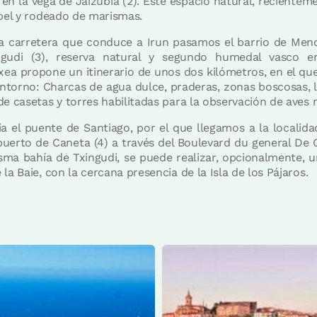
n la vega de Jaizubia (2). Este espacio natural, recientem
ibel y rodeado de marismas.
a carretera que conduce a Irun pasamos el barrio de Mend
gudi (3), reserva natural y segundo humedal vasco e
txea propone un itinerario de unos dos kilómetros, en el q
 entorno: Charcas de agua dulce, praderas, zonas boscosas, l
e casetas y torres habilitadas para la observación de aves mi
a el puente de Santiago, por el que llegamos a la localid
puerto de Caneta (4) a través del Boulevard du general De 
sma bahía de Txingudi, se puede realizar, opcionalmente, 
la Baie, con la cercana presencia de la Isla de los Pájaros.