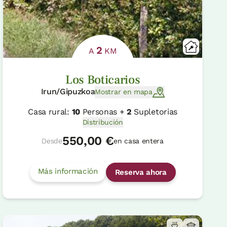
2
A
KM
Los Boticarios
Irun/Gipuzkoa
Mostrar en mapa
Casa rural:
10
Personas +
2
Supletorias
Distribución
550,00 €
Desde
en casa entera
Más información
Reserva ahora