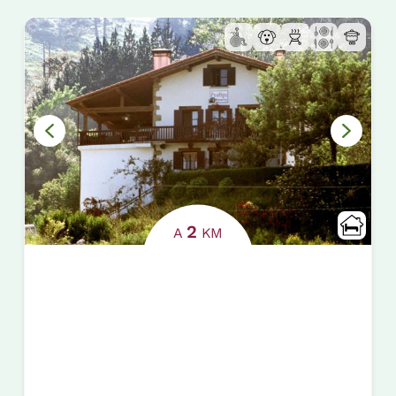
2
A
KM