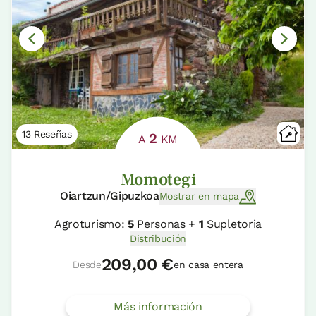
13 Reseñas
2
A
KM
Momotegi
Oiartzun/Gipuzkoa
Mostrar en mapa
Agroturismo:
5
Personas +
1
Supletoria
Distribución
209,00 €
Desde
en casa entera
Más información