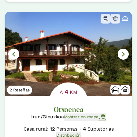
2 Reseñas
4
A
KM
Otxoenea
Irun/Gipuzkoa
Mostrar en mapa
Casa rural:
12
Personas +
4
Supletorias
Distribución