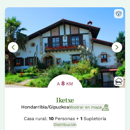
8
A
KM
Iketxe
Hondarribia/Gipuzkoa
Mostrar en mapa
Casa rural:
10
Personas +
1
Supletoria
Distribución