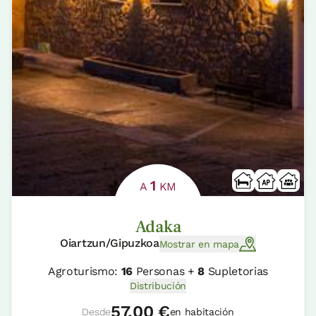
1
A
KM
Adaka
Oiartzun/Gipuzkoa
Mostrar en mapa
Agroturismo:
16
Personas +
8
Supletorias
Distribución
57,00 €
Desde
en habitación