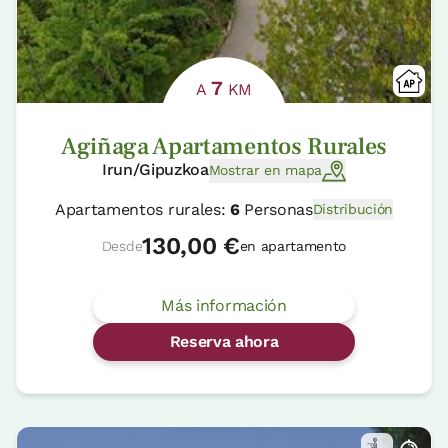
7
A
KM
Agiñaga Apartamentos Rurales
Irun/Gipuzkoa
Mostrar en mapa
Apartamentos rurales:
6
Personas
Distribución
130,00 €
Desde
en apartamento
Más información
Reserva ahora