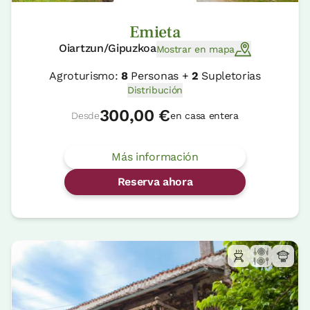
Emieta
Oiartzun/Gipuzkoa
Mostrar en mapa
Agroturismo:
8
Personas +
2
Supletorias
Distribución
300,00 €
Desde
en casa entera
Más información
Reserva ahora