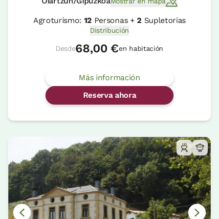
Oiartzun/Gipuzkoa
Mostrar en mapa
Agroturismo:
12
Personas +
2
Supletorias
Distribución
68,00 €
Desde
en habitación
Más información
Reserva ahora