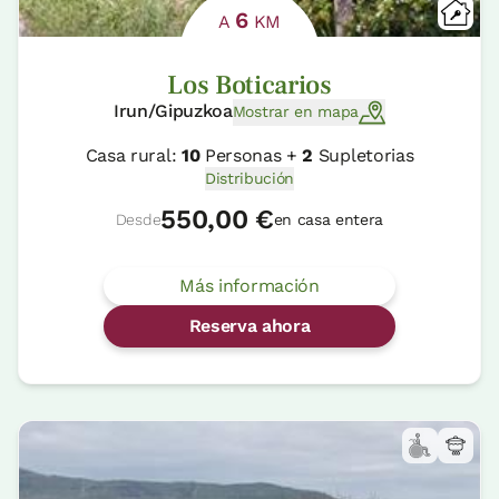
6
A
KM
Los Boticarios
Irun/Gipuzkoa
Mostrar en mapa
Casa rural:
10
Personas +
2
Supletorias
Distribución
550,00 €
Desde
en casa entera
Más información
Reserva ahora