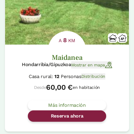
8
A
KM
Maidanea
Hondarribia/Gipuzkoa
Mostrar en mapa
Casa rural:
12
Personas
Distribución
60,00 €
Desde
en habitación
Más información
Reserva ahora