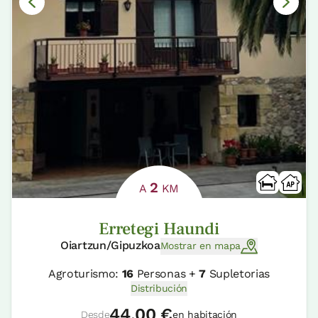
2
A
KM
Erretegi Haundi
Oiartzun/Gipuzkoa
Mostrar en mapa
Agroturismo:
16
Personas +
7
Supletorias
Distribución
44,00 €
Desde
en habitación