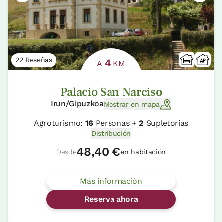
22 Reseñas
4
A
KM
Palacio San Narciso
Irun/Gipuzkoa
Mostrar en mapa
Agroturismo:
16
Personas +
2
Supletorias
Distribución
48,40 €
Desde
en habitación
Más información
Reserva ahora