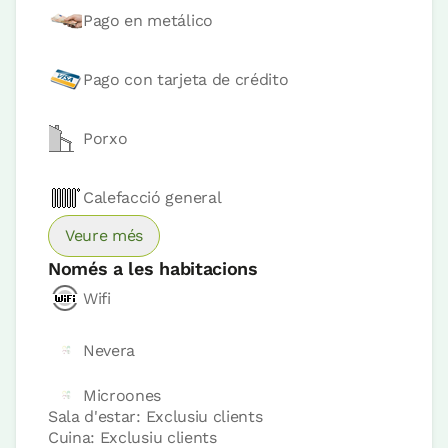
Pago en metálico
Apartament 4 pax
2 Banys
Pago con tarjeta de crédito
Porxo
Calefacció general
Veure més
Només a les habitacions
Wifi
Accesible
Preu apartament des de
175 €
Nevera
Microones
Reserva ara
Sala d'estar: Exclusiu clients
Cuina: Exclusiu clients