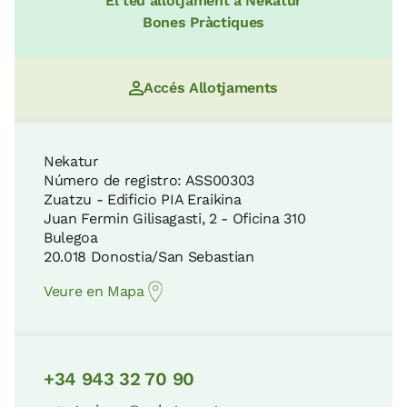
El teu allotjament a Nekatur
12 KM
Platja de La Concha
Bones Pràctiques
4 KM
La Rasa Mareal i els penya-segats del
Accés Allotjaments
Flysch
Museu Oceanogràfic-Aquarium de Sant
18 KM
Sebastià
Nekatur
4 KM
Número de registro: ASS00303
Zuatzu - Edificio PIA Eraikina
Parc Ecològic de Plaiaundi
Juan Fermin Gilisagasti, 2 - Oficina 310
19 KM
Bulegoa
Museu de la ciència Eureka!
20.018 Donostia/San Sebastian
4 KM
Veure en Mapa
Parc Natural d'Aralar
29 KM
Museu Diocesà de Sant Sebastià
4 KM
+34 943 32 70 90