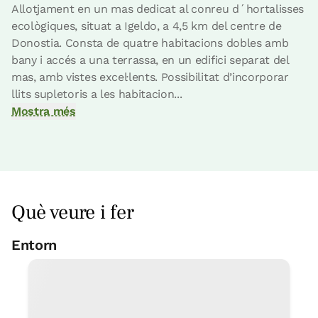
Allotjament en un mas dedicat al conreu d´hortalisses
ecològiques, situat a Igeldo, a 4,5 km del centre de
Donostia. Consta de quatre habitacions dobles amb
bany i accés a una terrassa, en un edifici separat del
mas, amb vistes excel·lents. Possibilitat d’incorporar
llits supletoris a les habitacion...
Mostra més
Què veure i fer
Entorn
Piscina municipal
5 Km
Excursions a peu-passeig-
senderisme