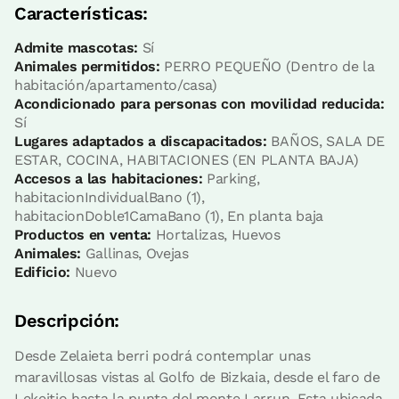
Características:
Admite mascotas:
Sí
Animales permitidos:
PERRO PEQUEÑO (Dentro de la
habitación/apartamento/casa)
Acondicionado para personas con movilidad reducida:
Sí
Lugares adaptados a discapacitados:
BAÑOS, SALA DE
ESTAR, COCINA, HABITACIONES (EN PLANTA BAJA)
Accesos a las habitaciones:
Parking,
habitacionIndividualBano (1),
habitacionDoble1CamaBano (1), En planta baja
Productos en venta:
Hortalizas, Huevos
Animales:
Gallinas, Ovejas
Edificio:
Nuevo
Descripción:
Desde Zelaieta berri podrá contemplar unas
maravillosas vistas al Golfo de Bizkaia, desde el faro de
Lekeitio hasta la punta del monte Larrun. Esta ubicada