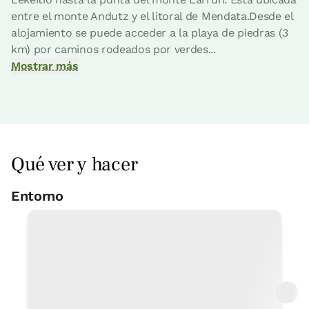
entre el monte Andutz y el litoral de Mendata.Desde el
alojamiento se puede acceder a la playa de piedras (3
km) por caminos rodeados por verdes...
Mostrar más
Qué ver y hacer
Entorno
Excursiones a pie-paseos-
senderismo gr + camino Santiago
In Situ
Centro histórico de interés
5 Km
Espeleología salbatore
In Situ