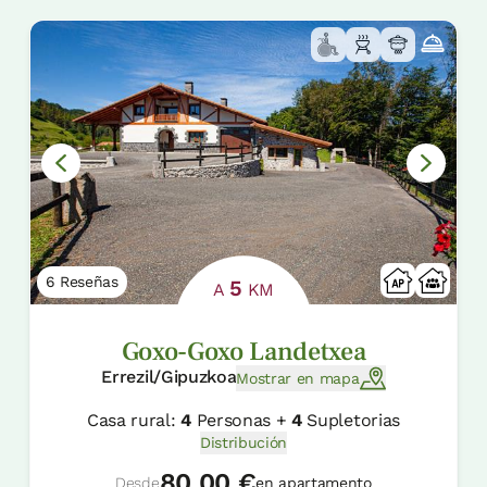
6 Reseñas
5
A
KM
Goxo-Goxo Landetxea
Errezil/Gipuzkoa
Mostrar en mapa
Casa rural:
4
Personas +
4
Supletorias
Distribución
80.00 €
Desde
en apartamento