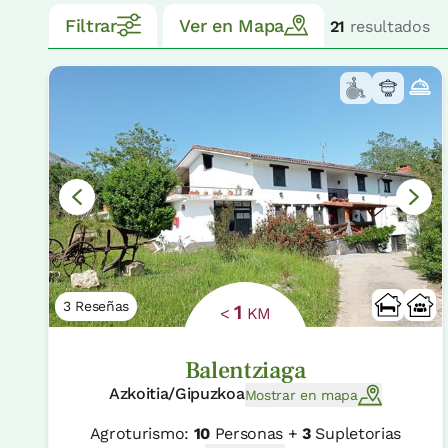
Filtrar
Ver en Mapa
21
resultados
3 Reseñas
1
<
KM
Balentziaga
Azkoitia/Gipuzkoa
Mostrar en mapa
Agroturismo:
10
Personas +
3
Supletorias