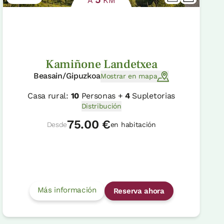
A
KM
Kamiñone Landetxea
Beasain/Gipuzkoa
Mostrar en mapa
Casa rural:
10
Personas +
4
Supletorias
Distribución
75.00 €
Desde
en habitación
Más información
Reserva ahora