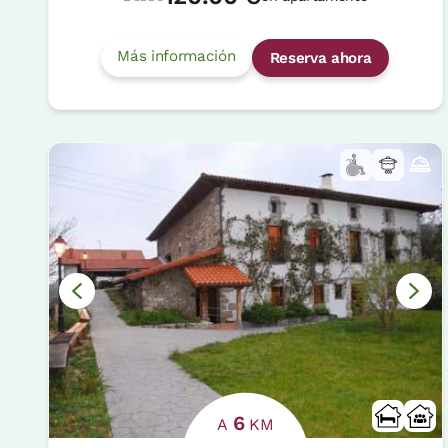
Más información
Reserva ahora
6
A
KM