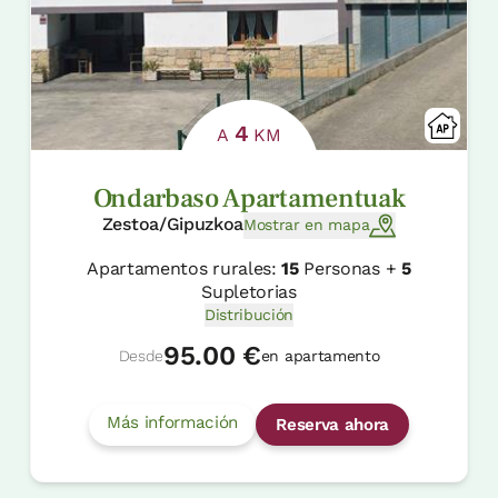
4
A
KM
Ondarbaso Apartamentuak
Zestoa/Gipuzkoa
Mostrar en mapa
Apartamentos rurales:
15
Personas +
5
Supletorias
Distribución
95.00 €
Desde
en apartamento
Más información
Reserva ahora