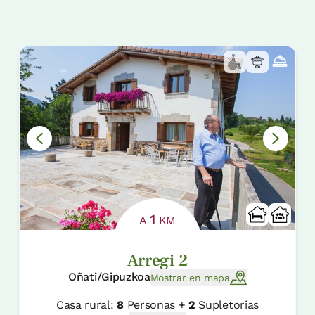
1
A
KM
Arregi 2
Oñati/Gipuzkoa
Mostrar en mapa
Casa rural:
8
Personas +
2
Supletorias