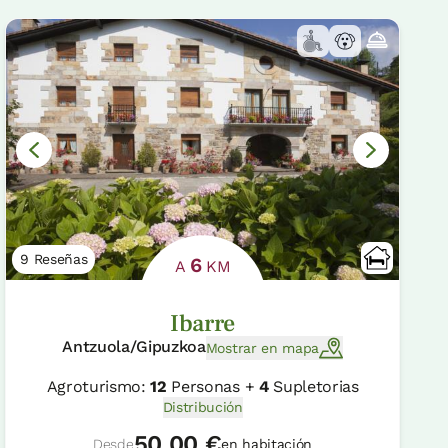
9 Reseñas
6
A
KM
Ibarre
Antzuola/Gipuzkoa
Mostrar en mapa
Agroturismo:
12
Personas +
4
Supletorias
Distribución
50.00 €
Desde
en habitación