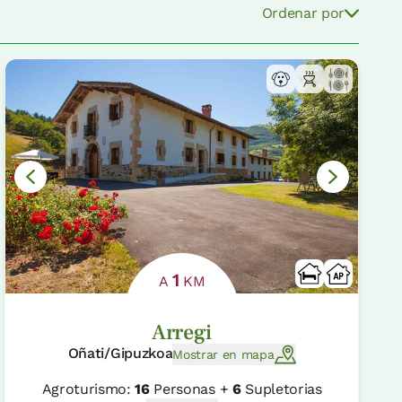
Ordenar por
1
A
KM
Arregi
Oñati/Gipuzkoa
Mostrar en mapa
Agroturismo:
16
Personas +
6
Supletorias