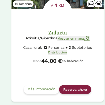
14 Reseñas
4
A
KM
Zulueta
Azkoitia/Gipuzkoa
Mostrar en mapa
Casa rural:
12
Personas +
3
Supletorias
Distribución
44.00 €
Desde
en habitación
Más información
Reserva ahora