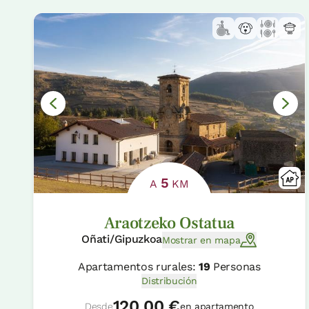
5
A
KM
Araotzeko Ostatua
Oñati/Gipuzkoa
Mostrar en mapa
Apartamentos rurales:
19
Personas
Distribución
120.00 €
Desde
en apartamento