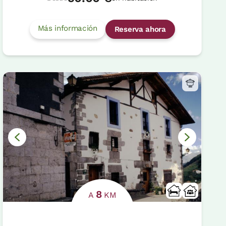
Más información
Reserva ahora
8
A
KM