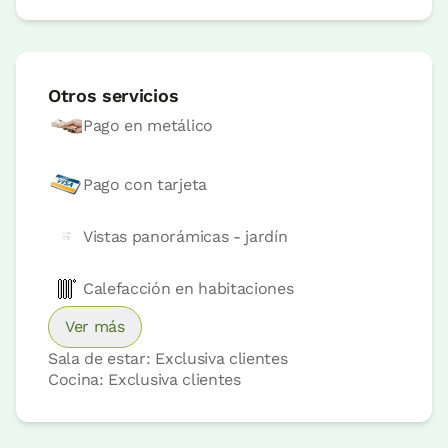
Otros servicios
Pago en metálico
Precio habitación desde
80 €
Pago con tarjeta
Reserva ahora
Vistas panorámicas - jardín
Calefacción en habitaciones
Habitación twin convertible
en doble
Ver más
Sala de estar: Exclusiva clientes
Cocina: Exclusiva clientes
Habitación - 2 camas individuales
Baño: Completo con ducha