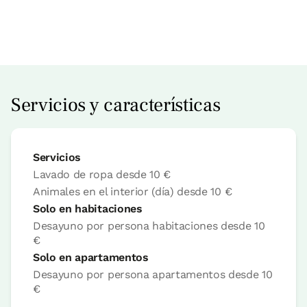
Precio habitación desde
80 €
Reserva ahora
Servicios y características
Servicios
Habitación doble
Lavado de ropa desde
10 €
Animales en el interior (día) desde
10 €
Solo en habitaciones
Habitación - 1 cama doble
Baño: Completo con ducha
Desayuno por persona habitaciones desde
10
€
Solo en apartamentos
Desayuno por persona apartamentos desde
10
€