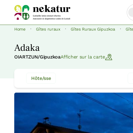
·
·
·
Home
Gîtes ruraux
Gîtes Ruraux Gipuzkoa
Gît
Adaka
OIARTZUN/Gipuzkoa
Afficher sur la carte
Hôte/sse