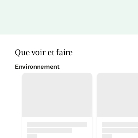
Que voir et faire
Environnement
Parc naturel aiak
4 Km
chambre
Chambre - 1 grand lit
Salle de bain: Salle de bains avec 