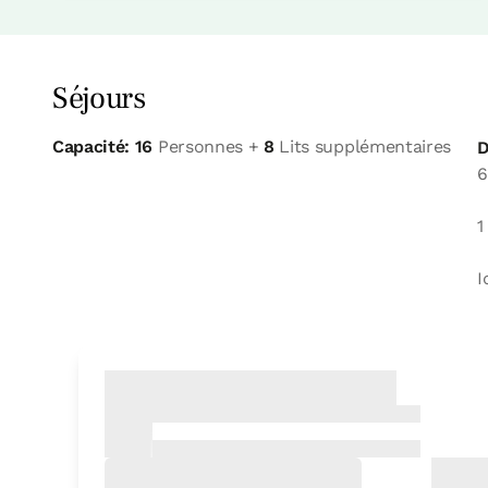
Séjours
Capacité: 16
Personnes +
8
Lits supplémentaires
D
6
1
I
chambre
Chambre - 1 grand lit
Salle de bain: Salle de bains avec douche