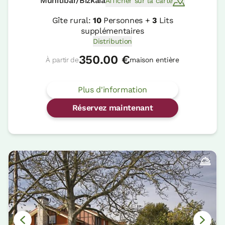
Munitibar/Bizkaia
Afficher sur la carte
Gîte rural:
10
Personnes +
3
Lits
supplémentaires
Distribution
350.00 €
À partir de
maison entière
Plus d'information
Réservez maintenant