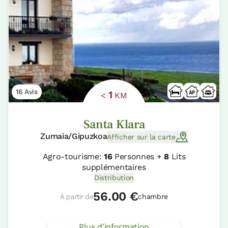
16 Avis
1
<
KM
Santa Klara
Zumaia/Gipuzkoa
Afficher sur la carte
Agro-tourisme:
16
Personnes +
8
Lits
supplémentaires
Distribution
56.00 €
À partir de
chambre
Plus d'information