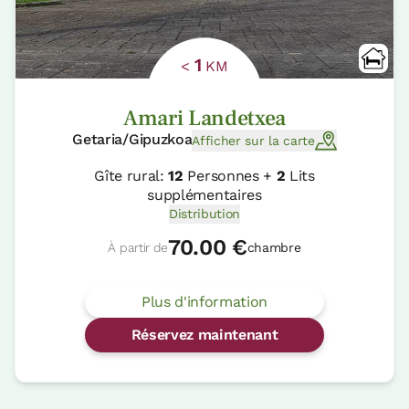
1
<
KM
Amari Landetxea
Getaria/Gipuzkoa
Afficher sur la carte
Gîte rural:
12
Personnes +
2
Lits
supplémentaires
Distribution
70.00 €
À partir de
chambre
Plus d'information
Réservez maintenant