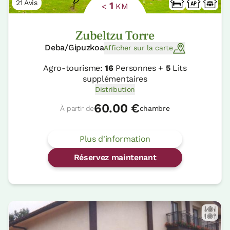
21 Avis
1
<
KM
Zubeltzu Torre
Deba/Gipuzkoa
Afficher sur la carte
Agro-tourisme:
16
Personnes +
5
Lits
supplémentaires
Distribution
60.00 €
À partir de
chambre
Plus d'information
Réservez maintenant