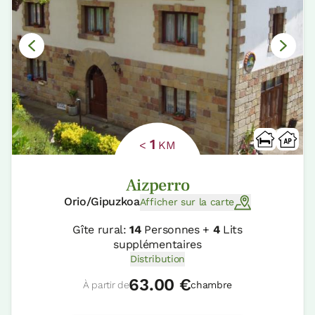
1
<
KM
Aizperro
Orio/Gipuzkoa
Afficher sur la carte
Gîte rural:
14
Personnes +
4
Lits
supplémentaires
Distribution
63.00 €
À partir de
chambre