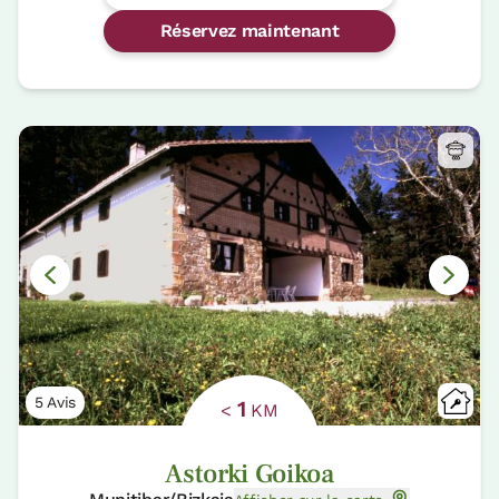
Réservez maintenant
5 Avis
1
<
KM
Astorki Goikoa