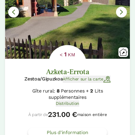
1
<
KM
Azketa-Errota
Zestoa/Gipuzkoa
Afficher sur la carte
Gîte rural:
8
Personnes +
2
Lits
supplémentaires
Distribution
231.00 €
À partir de
maison entière
Plus d'information