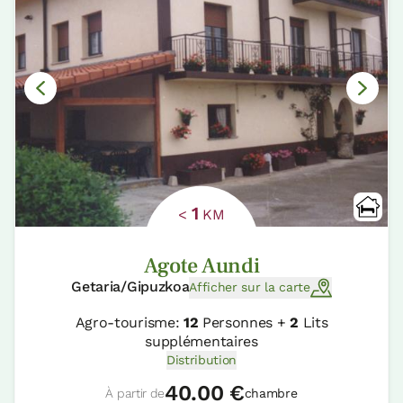
1
<
KM
Agote Aundi
Getaria/Gipuzkoa
Afficher sur la carte
Agro-tourisme:
12
Personnes +
2
Lits
supplémentaires
Distribution
40.00 €
À partir de
chambre