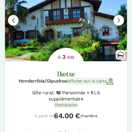
3
À
KM
Iketxe
Hondarribia/Gipuzkoa
Afficher sur la carte
Gîte rural:
10
Personnes +
1
Lit
supplémentaire
Distribution
64.00 €
À partir de
chambre