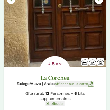
5
À
KM
La Corchea
Elciego/Alava | Araba
Afficher sur la carte
Gîte rural:
12
Personnes +
6
Lits
supplémentaires
Distribution