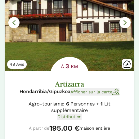
49 Avis
3
À
KM
Artizarra
Hondarribia/Gipuzkoa
Afficher sur la carte
Agro-tourisme:
6
Personnes +
1
Lit
supplémentaire
Distribution
195.00 €
À partir de
maison entière