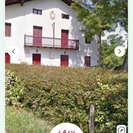
4
À
KM