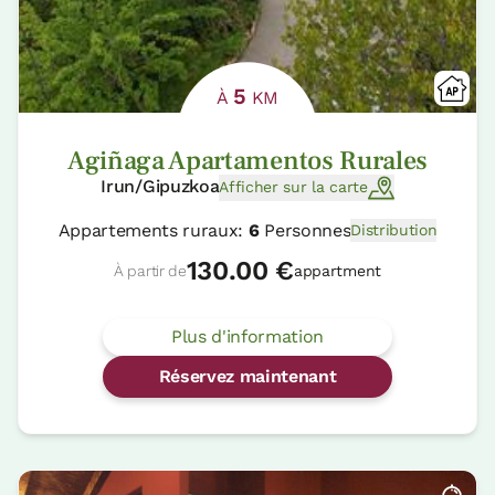
5
À
KM
Agiñaga Apartamentos Rurales
Irun/Gipuzkoa
Afficher sur la carte
Appartements ruraux:
6
Personnes
Distribution
130.00 €
À partir de
appartment
Plus d'information
Réservez maintenant