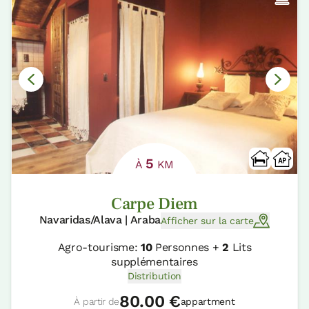
5
À
KM
Carpe Diem
Navaridas/Alava | Araba
Afficher sur la carte
Agro-tourisme:
10
Personnes +
2
Lits
supplémentaires
Distribution
80.00 €
À partir de
appartment