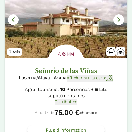
7 Avis
6
À
KM
Señorío de las Viñas
Laserna/Alava | Araba
Afficher sur la carte
Agro-tourisme:
10
Personnes +
5
Lits
supplémentaires
Distribution
75.00 €
À partir de
chambre
Plus d'information