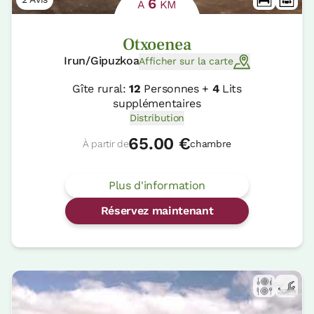
6
À
KM
Otxoenea
Irun/Gipuzkoa
Afficher sur la carte
Gîte rural:
12
Personnes +
4
Lits
supplémentaires
Distribution
65.00 €
À partir de
chambre
Plus d'information
Réservez maintenant