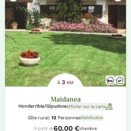
3
À
KM
Maidanea
Hondarribia/Gipuzkoa
Afficher sur la carte
Gîte rural:
12
Personnes
Distribution
60.00 €
À partir de
chambre