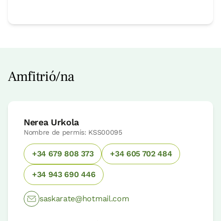
Amfitrió/na
Nerea Urkola
Nombre de permís: KSS00095
+34 679 808 373
+34 605 702 484
+34 943 690 446
saskarate@hotmail.com