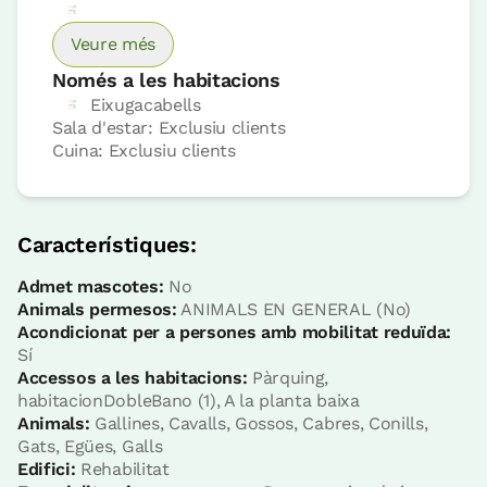
Veure més
Només a les habitacions
Eixugacabells
Sala d'estar: Exclusiu clients
Cuina: Exclusiu clients
Preu habitació des de
37,5 €
Opcions:
1 o 2 PAX
Característiques:
Reserva ara
Admet mascotes:
No
Animals permesos:
ANIMALS EN GENERAL (No)
Acondicionat per a persones amb mobilitat reduïda:
Sí
Accessos a les habitacions:
Pàrquing,
habitacionDobleBano (1), A la planta baixa
habitació
Animals:
Gallines, Cavalls, Gossos, Cabres, Conills,
Gats, Egües, Galls
Habitació - 1 llit gran
Edifici:
Rehabilitat
Bany: Complert amb dutxa