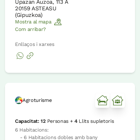
Upazan Auzoa, 113 A
20159
ASTEASU
(
Gipuzkoa
)
Mostra al mapa
Com arribar?
Enllaços i xarxes
Agroturisme
Capacitat:
12
Personas +
4
Llits supletoris
6 Habitacions:
- 6 Habitacions dobles amb bany