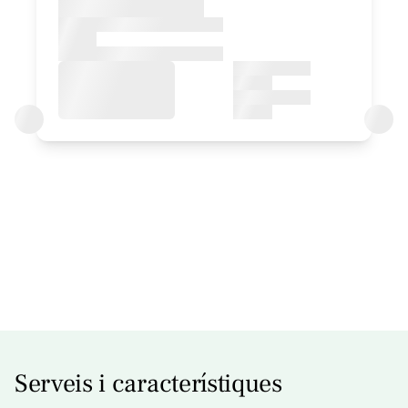
Habitació - 1 llit gran
Bany: Complert amb dutxa
Serveis i característiques