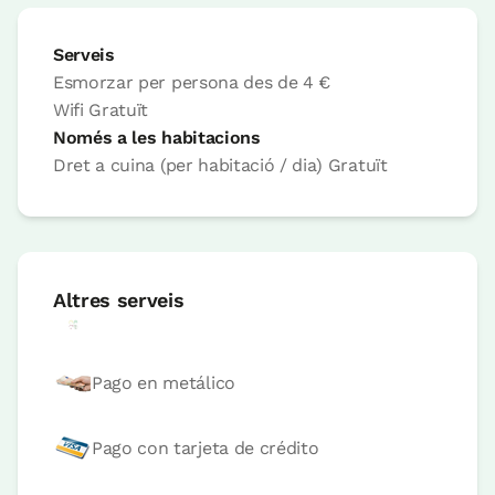
Serveis
Esmorzar per persona
des de
4 €
Wifi
Gratuït
Preu habitació des de
37,5 €
Opcions:
1 - 2 o 3 PAX
Només a les habitacions
Dret a cuina (per habitació / dia)
Gratuït
Reserva ara
Altres serveis
habitació
Pago en metálico
Habitació - 1 llit gran
Bany: Complert amb dutxa
Pago con tarjeta de crédito