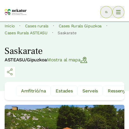
·
·
·
Inicio
Cases rurals
Cases Rurals Gipuzkoa
·
Cases Rurals ASTEASU
Saskarate
Saskarate
ASTEASU/Gipuzkoa
Mostra al mapa
Amfitrió/na
Estades
Serveis
Ressenye