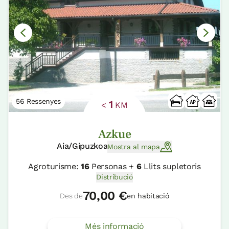
56 Ressenyes
1
<
KM
Azkue
Aia/Gipuzkoa
Mostra al mapa
Agroturisme:
16
Personas +
6
Llits supletoris
Distribució
70,00 €
Des de
en habitació
Més informació