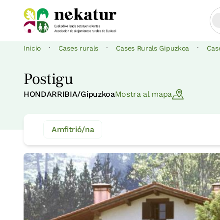
·
·
·
Inicio
Cases rurals
Cases Rurals Gipuzkoa
Cas
Postigu
HONDARRIBIA/Gipuzkoa
Mostra al mapa
Amfitrió/na