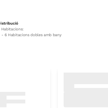
istribució
 Habitacions:
- 6 Habitacions dobles amb bany
Preu habitació des de
65 €