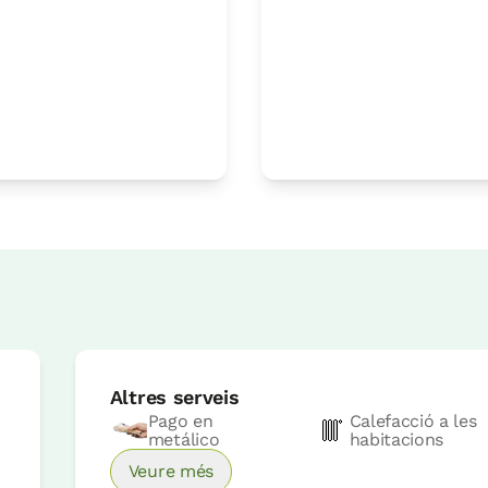
Reserva ara
Preu habitació des de
65 €
Reserva ara
Altres serveis
Pago en
Calefacció a les
metálico
habitacions
Veure més