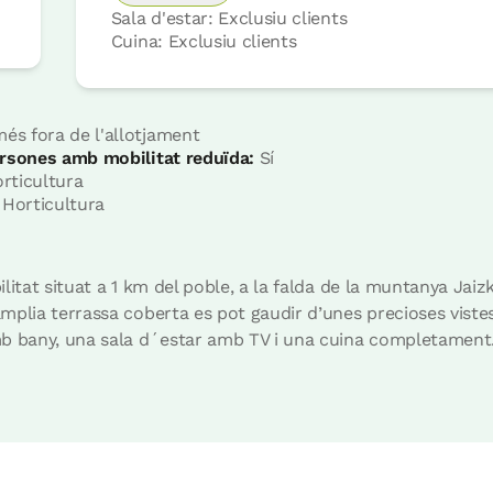
Sala d'estar: Exclusiu clients
Cuina: Exclusiu clients
s fora de l'allotjament
Preu habitació des de
65 €
rsones amb mobilitat reduïda:
Sí
Opcions:
2 o 3 PAX
rticultura
Horticultura
Reserva ara
litat situat a 1 km del poble, a la falda de la muntanya Jaizk
plia terrassa coberta es pot gaudir d’unes precioses vistes
b bany, una sala d´estar amb TV i una cuina completament.