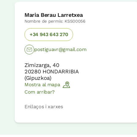
Maria Berau Larretxea
Nombre de permís: KSS00056
+34 943 643 270
postiguavr@gmail.com
Zimizarga, 40
20280
HONDARRIBIA
(
Gipuzkoa
)
Mostra al mapa
Com arribar?
Enllaços i xarxes