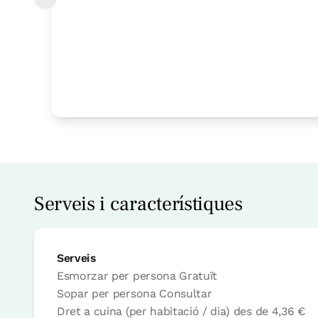
Habitació
Habitació - 1 llit gran
Bany: Complert amb dutxa
Serveis i característiques
Serveis
Esmorzar per persona
Gratuït
Sopar per persona Consultar
Dret a cuina (per habitació / dia)
des de
4,36 €