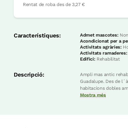
Habitació
Rentat de roba
des de
3,27 €
Habitació - 1 llit gran
Bany: Complert amb dutxa
Característiques:
Admet mascotes:
Nomé
Acondicionat per a pe
Activitats agràries:
Ho
Activitats ramaderes:
Edifici:
Rehabilitat
Descripció:
Ampli mas antic rehabi
Guadalupe. Des de l´àm
habitacions dobles am
Mostra més