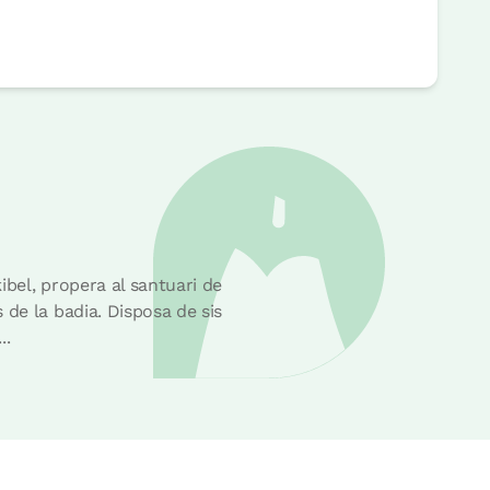
ibel, propera al santuari de
 de la badia. Disposa de sis
..