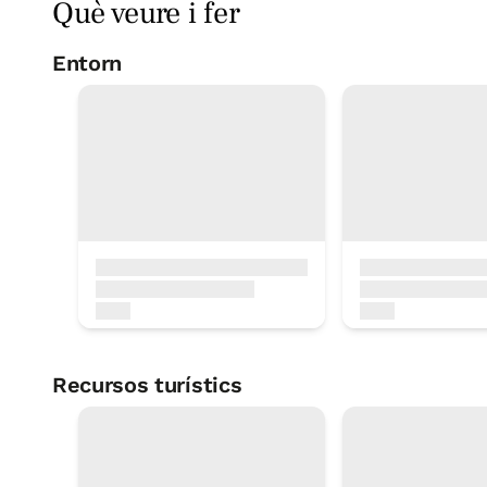
Què veure i fer
Entorn
Piscina municipa
< 1 Km
Escalada
< 1 Km
Recursos turístics
Camí de Sant Jaume per la costa
Pesca
1 KM
< 1 Km