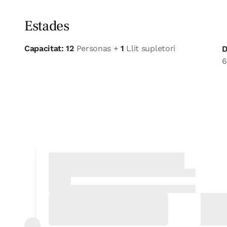
Estades
Capacitat: 12
Personas +
1
Llit supletori
D
6
Habitació
Habitació - 2 llits incl
Bany: Complert amb dutxa