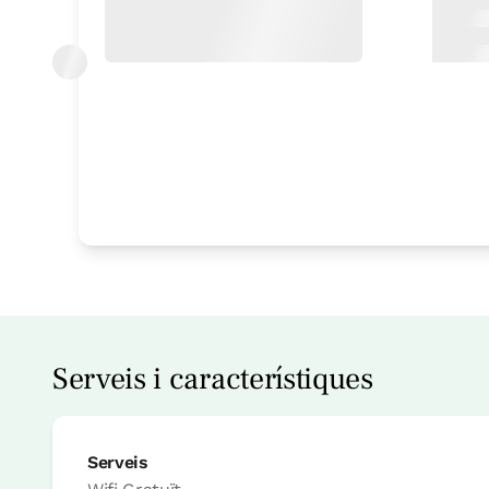
Habitació
Habitació - 1 llit gran
Bany: 1 bany
Serveis i característiques
Serveis