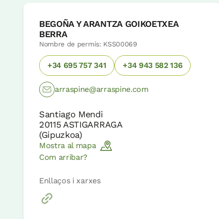
BEGOÑA Y ARANTZA GOIKOETXEA
BERRA
Nombre de permís: KSS00069
+34 695 757 341
+34 943 582 136
arraspine@arraspine.com
Santiago Mendi
20115
ASTIGARRAGA
(
Gipuzkoa
)
Mostra al mapa
Com arribar?
Enllaços i xarxes