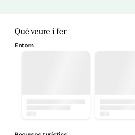
Apartament 4 pax
1 Bany
Què veure i fer
Entorn
Pesca
5 Km
Ala delta
< 1 Km
Recursos turístics