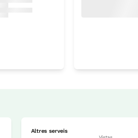
Preu habitació des de
50 €
Opcions:
1 o 2 PAX
Reserva ara
Preu habitació des de
52 €
Opcions:
1 o 2 PAX
Altres serveis
Reserva ara
Vistas