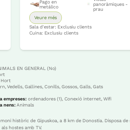
Pago en
panoràmiques -
metálico
prau
Veure més
Sala d'estar: Exclusiu clients
Cuina: Exclusiu clients
Preu habitació des de
52 €
IMALS EN GENERAL (No)
Opcions:
1 - 2 o 3 PAX
rt
Hort
, Vedells, Gallines, Conills, Gossos, Galls, Gats
Reserva ara
 a empreses:
ordenadores (1), Conexió internet, Wifi
 a nens:
Animals
imoni històric de Gipuskoa, a 8 km de Donostia. Disposa de 
 als hostes amb TV.