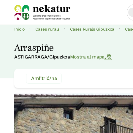
·
·
·
Inicio
Cases rurals
Cases Rurals Gipuzkoa
Cas
Arraspiñe
ASTIGARRAGA/Gipuzkoa
Mostra al mapa
Amfitrió/na