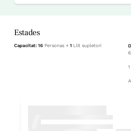
Estades
Capacitat: 16
Personas +
1
Llit supletori
D
6
1
A
Habitació
Habitació - 2 llits incl
Bany: 1 bany