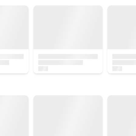
Reserva ara
er a grups 12 pax
Preu casa sencera des de
3
Opcions:
12 o 13 PAX