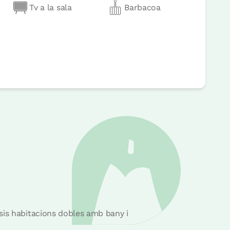
Tv a la sala
Barbacoa
sis habitacions dobles amb bany i