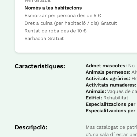
Wifi
Gratuït
Només a les habitacions
Esmorzar per persona
des de
5 €
Dret a cuina (per habitació / dia)
Gratuït
Rentat de roba
des de
10 €
Habitació
Barbacoa
Gratuït
Habitació - 1 llit gran
Bany: 1 bany
Característiques:
Admet mascotes:
No
Animals permesos:
AN
Activitats agràries:
Ho
Activitats ramaderes:
Animals:
Vaques de carn
Edifici:
Rehabilitat
Especialitzacions per
Especialitzacions per
Descripció:
Mas catalogat de patr
Apartament
d’una sala d´estar per