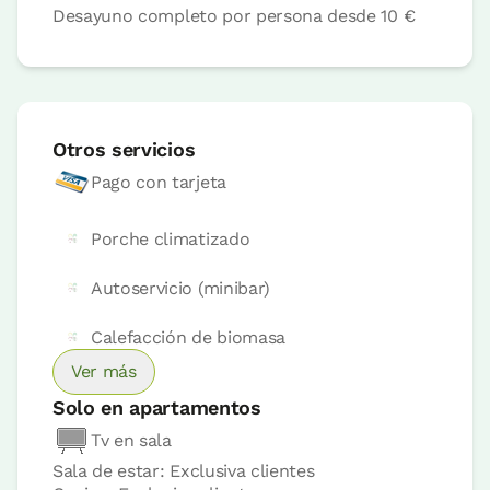
Apartamento 3 pax
Desayuno completo por persona desde
10 €
1 Baño
Otros servicios
Pago con tarjeta
Porche climatizado
Autoservicio (minibar)
Accesible
Calefacción de biomasa
Precio apartamento desde
230 €
Opciones:
3 - 4 o 5 PAX
Ver más
Solo en apartamentos
Reserva ahora
Tv en sala
Sala de estar: Exclusiva clientes