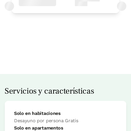
Accesible
Precio habitación desde
115 €
Reserva ahora
Servicios y características
Solo en habitaciones
apartamento
Desayuno por persona
Gratis
Solo en apartamentos