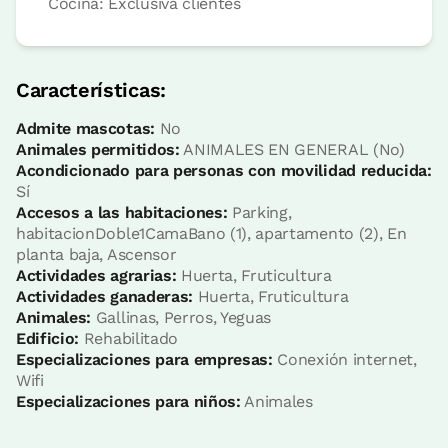
Cocina: Exclusiva clientes
apartamento
Características:
Apartamento 3 pax
Admite mascotas:
No
1 Baño
Animales permitidos:
ANIMALES EN GENERAL (No)
Acondicionado para personas con movilidad reducida:
Sí
Accesos a las habitaciones:
Parking,
habitacionDoble1CamaBano (1), apartamento (2), En
planta baja, Ascensor
Actividades agrarias:
Huerta, Fruticultura
Actividades ganaderas:
Huerta, Fruticultura
Animales:
Gallinas, Perros, Yeguas
Edificio:
Rehabilitado
Especializaciones para empresas:
Conexión internet,
Wifi
Accesible
Especializaciones para niños:
Animales
Precio apartamento desde
230 €
Opciones:
3 - 4 - 5 o 6 PAX