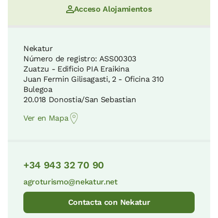
Parque Ecológico de Plaiaundi
Acceso Alojamientos
19 KM
Palacio de Miramar
Nekatur
6 KM
Número de registro: ASS00303
La Rasa Mareal y los acantilados del
Zuatzu - Edificio PIA Eraikina
Flysch
Juan Fermin Gilisagasti, 2 - Oficina 310
21 KM
Bulegoa
Camino de Santiago de la costa
20.018 Donostia/San Sebastian
6 KM
Ver en Mapa
Parque Natural de Aralar
24 KM
La Perla Centro Talaso Sport
6 KM
+34 943 32 70 90
Parque Natural de Aizkorri-Aratz
agroturismo@nekatur.net
34 KM
Playa de La Concha
Contacta con Nekatur
7 KM