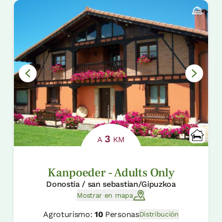
3
A
KM
Kanpoeder - Adults Only
Donostia / san sebastian/Gipuzkoa
Mostrar en mapa
Agroturismo:
10
Personas
Distribución