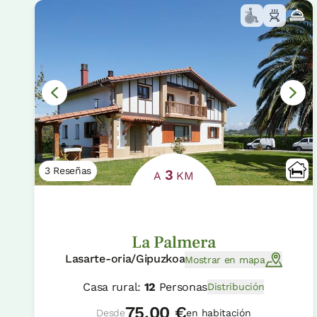
3 Reseñas
3
A
KM
La Palmera
Lasarte-oria/Gipuzkoa
Mostrar en mapa
Casa rural:
12
Personas
Distribución
75.00 €
Desde
en habitación