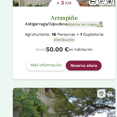
3
A
KM
Arraspiñe
Astigarraga/Gipuzkoa
Mostrar en mapa
Agroturismo:
16
Personas +
1
Supletoria
Distribución
50.00 €
Desde
en habitación
Más información
Reserva ahora