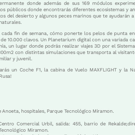
ermanente donde además de sus 169 módulos experiment
los públicos donde encontrarás diferentes ecosistemas y ani
artos del desierto y algunos peces marinos que te ayudarán a
naturales.
s cada fin de semana, cómo ponerte los pelos de punta en e
de 10.000 clavos. Un Planetarium digital con una variada car
a, un lugar donde podrás realizar viajes 3D por el Sistem
300m2 con distintas simulaciones que transporta al visita
liar y juvenil.
arás un Coche F1, la cabina de Vuelo MAXFLIGHT y la Nav
 Rusa!
 de Anoeta, hospitales, Parque Tecnológico Miramon.
Centro Comercial Urbil, salida: 455, barrio de Rekalde;di
 Tecnológico Miramon.