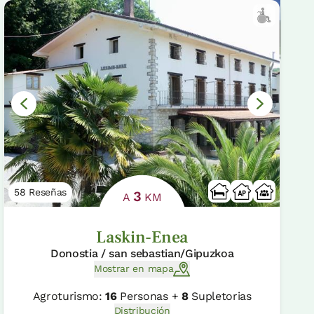
58 Reseñas
3
A
KM
Laskin-Enea
Donostia / san sebastian/Gipuzkoa
Mostrar en mapa
Agroturismo:
16
Personas +
8
Supletorias
Distribución