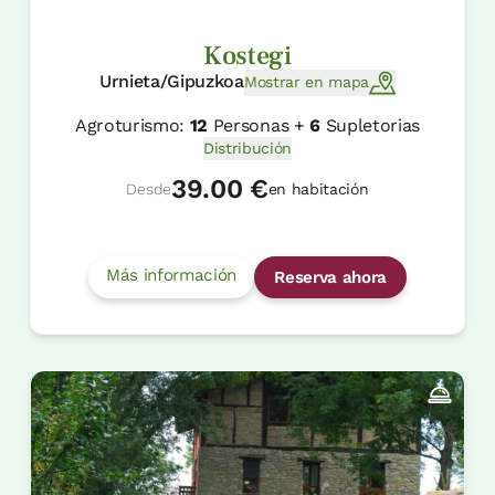
Kostegi
Urnieta/Gipuzkoa
Mostrar en mapa
Agroturismo:
12
Personas +
6
Supletorias
Distribución
39.00 €
Desde
en habitación
Más información
Reserva ahora