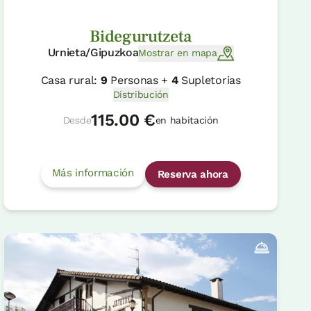
Bidegurutzeta
Urnieta/Gipuzkoa
Mostrar en mapa
Casa rural:
9
Personas +
4
Supletorias
Distribución
115.00 €
Desde
en habitación
Más información
Reserva ahora