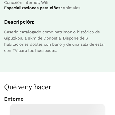
Conexión internet, Wifi
Especializaciones para niños:
Animales
Precio habitación desde
52 €
Opciones:
1 - 2 o 3 PAX
Descripción:
Caserío catalogado como patrimonio histórico de
Reserva ahora
Gipuzkoa, a 8km de Donostia. Dispone de 6
habitaciones dobles con baño y de una sala de estar
con TV para los huéspedes.
Apartamento
Apartamento 4 pax
1 Baño
Qué ver y hacer
Entorno
Pesca
5 Km