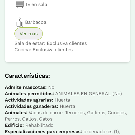
Tv en sala
Reserva ahora
Barbacoa
Ver más
Sala de estar: Exclusiva clientes
Habitación doble opción a
Cocina: Exclusiva clientes
supletoria
Habitación - 1 cama doble
Baño: 1 baño
Características:
Admite mascotas:
No
Animales permitidos:
ANIMALES EN GENERAL (No)
Actividades agrarias:
Huerta
Actividades ganaderas:
Huerta
Animales:
Vacas de carne, Terneros, Gallinas, Conejos,
Perros, Gallos, Gatos
Edificio:
Rehabilitado
Especializaciones para empresas:
ordenadores (1),