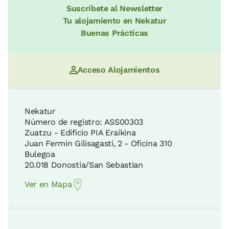
Suscríbete al Newsletter
Biotopo Protegido de Iñurritza
Tu alojamiento en Nekatur
17 KM
Buenas Prácticas
Camino de Santiago de la costa
6 KM
Parque Natural de Pagoeta
Acceso Alojamientos
17 KM
Playa de La Concha
Nekatur
6 KM
Número de registro: ASS00303
La Rasa Mareal y los acantilados del
Zuatzu - Edificio PIA Eraikina
Flysch
Juan Fermin Gilisagasti, 2 - Oficina 310
25 KM
Bulegoa
Festival de Jazz de San Sebastián
20.018 Donostia/San Sebastian
6 KM
Ver en Mapa
Parque Natural de Aralar
28 KM
Palacio de Congresos Kursaal, San
Sebastián