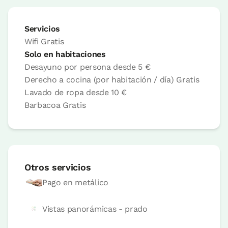
Servicios
Wifi
Gratis
Habitación doble
Solo en habitaciones
Desayuno por persona desde
5 €
Habitación - 1 cama doble
Derecho a cocina (por habitación / día)
Gratis
Baño: 1 baño
Lavado de ropa desde
10 €
Barbacoa
Gratis
Otros servicios
Pago en metálico
Vistas panorámicas - prado
Precio habitación desde
52 €
Opciones:
1 o 2 PAX