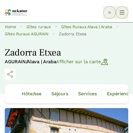
·
·
·
Home
Gîtes ruraux
Gîtes Ruraux Alava | Araba
·
Gîtes Ruraux AGURAIN
Zadorra Etxea
Zadorra Etxea
AGURAIN/Alava | Araba
Afficher sur la carte
Hôte/sse
Séjours
Services
Expérience