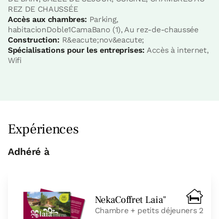
REZ DE CHAUSSÉE
Accès aux chambres:
Parking,
habitacionDoble1CamaBano (1), Au rez-de-chaussée
Construction:
R&eacute;nov&eacute;
Spécialisations pour les entreprises:
Accès à internet,
Wifi
Prix ​​de la chambre à partir de
40 €
Expériences
Possibilités:
1 - 2 ou 3 PAX
Adhéré à
Réservez maintenant
NekaCoffret Laia"
Chambre + petits déjeuners 2
Chambre