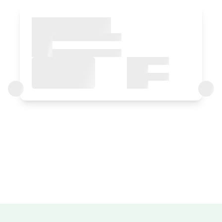
Chambre
Chambre - 1 grand lit
Salle de bain: Salle de bains avec douche
Accesible
Prix ​​de la chambre à partir de
40 €
Possibilités:
1 - 2 ou 3 PAX