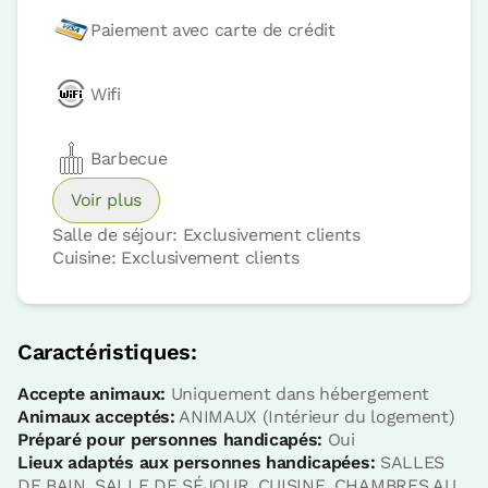
Paiement avec carte de crédit
Wifi
Prix ​​de la chambre à partir de
40 €
Possibilités:
1 ou 2 PAX
Barbecue
Voir plus
Réservez maintenant
Salle de séjour: Exclusivement clients
Cuisine: Exclusivement clients
Chambre
Caractéristiques:
Accepte animaux:
Uniquement dans hébergement
Animaux acceptés:
ANIMAUX (Intérieur du logement)
Chambre - 1 grand lit
Préparé pour personnes handicapés:
Oui
Salle de bain: Salle de bains complète
Lieux adaptés aux personnes handicapées:
SALLES
avec douvhe d'hydromassage
DE BAIN, SALLE DE SÉJOUR, CUISINE, CHAMBRES AU