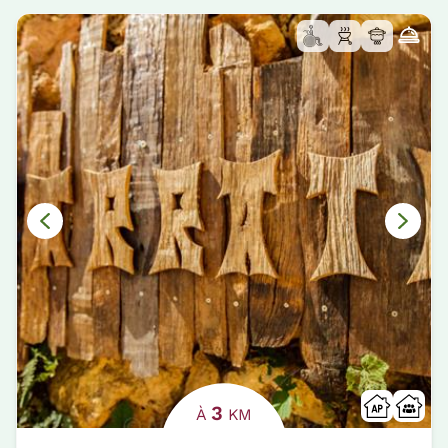
3
À
KM