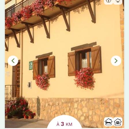
3
À
KM