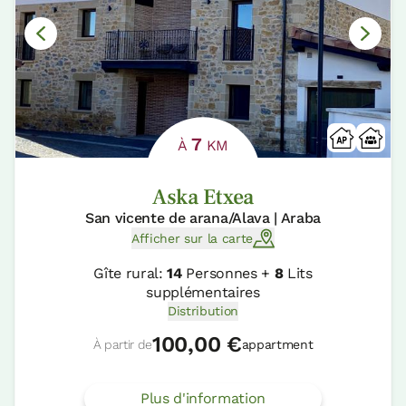
7
À
KM
Aska Etxea
San vicente de arana/Alava | Araba
Afficher sur la carte
Gîte rural:
14
Personnes +
8
Lits
supplémentaires
Distribution
100,00 €
À partir de
appartment
Plus d'information