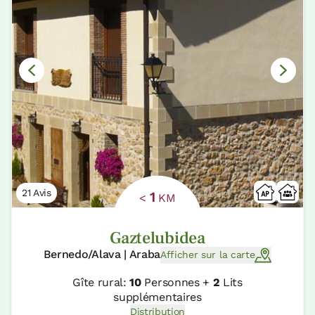
21 Avis
1
<
KM
Gaztelubidea
Bernedo/Alava | Araba
Afficher sur la carte
Gîte rural:
10
Personnes +
2
Lits
supplémentaires
Distribution