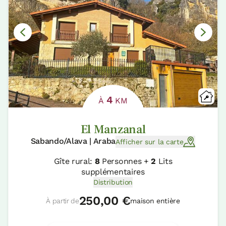
4
À
KM
El Manzanal
Sabando/Alava | Araba
Afficher sur la carte
Gîte rural:
8
Personnes +
2
Lits
supplémentaires
Distribution
250,00 €
À partir de
maison entière