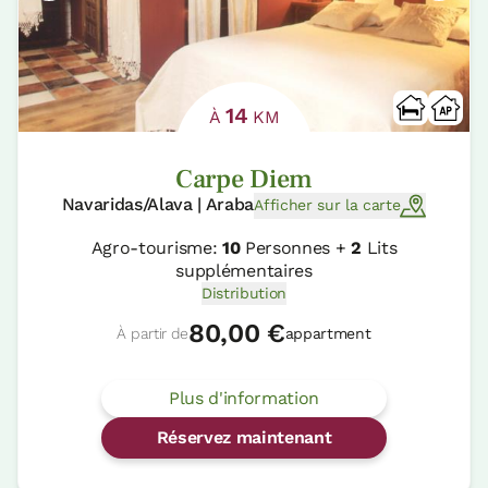
14
À
KM
Carpe Diem
Navaridas/Alava | Araba
Afficher sur la carte
Agro-tourisme:
10
Personnes +
2
Lits
supplémentaires
Distribution
80,00 €
À partir de
appartment
Plus d'information
Réservez maintenant