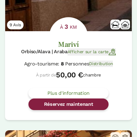
9 Avis
3
À
KM
Mariví
Orbiso/Alava | Araba
Afficher sur la carte
Agro-tourisme:
8
Personnes
Distribution
50,00 €
À partir de
chambre
Plus d'information
Réservez maintenant