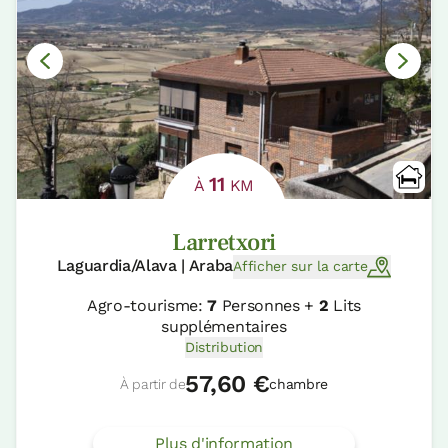
11
À
KM
Larretxori
Laguardia/Alava | Araba
Afficher sur la carte
Agro-tourisme:
7
Personnes +
2
Lits
supplémentaires
Distribution
57,60 €
À partir de
chambre
Plus d'information