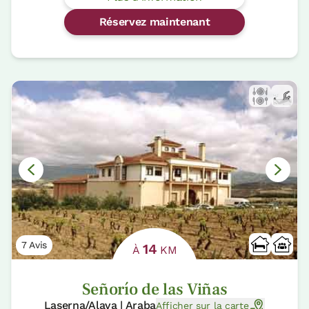
Réservez maintenant
7 Avis
14
À
KM
Señorío de las Viñas
Laserna/Alava | Araba
Afficher sur la carte