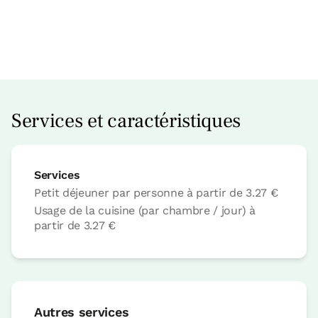
Prix ​​de la chambre à partir de
35.96 €
Services et caractéristiques
Réservez maintenant
Services
Petit déjeuner par personne
à partir de
3.27 €
Chambre
Usage de la cuisine (par chambre / jour)
à
partir de
3.27 €
Chambre - 2 lits unique
Salle de bain: Salle de bains avec
baignoire
Autres services