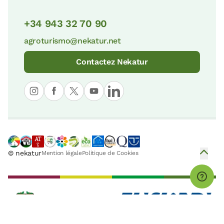
16 KM
+34 943 32 70 90
La Rasa Mareal et les falaises du Flysch
30 KM
agroturismo@nekatur.net
Plateau d’Eteneta
16 KM
Contactez Nekatur
Parc Naturel d'Urkiola
38 KM
Ruta de los Tres Templos
18 KM
Parc Écologique de Plaiaundi
41 KM
© nekatur
Mention légale
Politique de Cookies
Le Chemin de Saint Ignace
18 KM
Parc Naturel d'Izki
44 KM
URRELUR musée des minéraux et fossiles