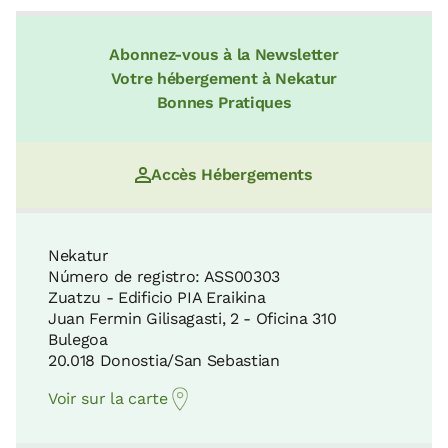
15 KM
Abonnez-vous à la Newsletter
Parc Naturel de Pagoeta
Votre hébergement à Nekatur
22 KM
Col de Zelatun
Bonnes Pratiques
16 KM
Sierra d'Entzia
Accès Hébergements
25 KM
Biotope protégé du Leitzaran
16 KM
Nekatur
Número de registro: ASS00303
Parc Naturel Aiako Harria
Zuatzu - Edificio PIA Eraikina
26 KM
Juan Fermin Gilisagasti, 2 - Oficina 310
L'église de San Esteban
Bulegoa
16 KM
20.018 Donostia/San Sebastian
Biotope Protégé d'Iñurritza
Voir sur la carte
28 KM
Musée de Larraul