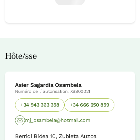
Hôte/sse
Asier Sagardia Osambela
Numéro de l´autorisation: XSS00021
+34 943 363 358
+34 666 250 859
mj_osambela@hotmail.com
Berridi Bidea 10, Zubieta Auzoa