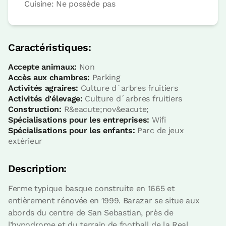
Cuisine: Ne possède pas
Réservez maintenant
Caractéristiques:
Accepte animaux:
Non
Accès aux chambres:
Parking
chambre
Activités agraires:
Culture d´arbres fruitiers
Activités d'élevage:
Culture d´arbres fruitiers
Construction:
R&eacute;nov&eacute;
Spécialisations pour les entreprises:
Wifi
Chambre - 1 grand lit
Spécialisations pour les enfants:
Parc de jeux
Salle de bain: Salle de bains avec douche
extérieur
Description:
Ferme typique basque construite en 1665 et
entièrement rénovée en 1999. Barazar se situe aux
abords du centre de San Sebastian, près de
l’hypodrome et du terrain de football de la Real