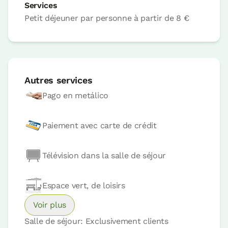
Services
Petit déjeuner par personne
à partir de
8 €
Chambre
Chambre - 1 grand lit
Autres services
Salle de bain: Salle de bains avec douche
Pago en metálico
Paiement avec carte de crédit
Télévision dans la salle de séjour
Espace vert, de loisirs
Voir plus
Prix ​​de la chambre à partir de
77 €
Salle de séjour: Exclusivement clients
Possibilités:
1 ou 2 PAX