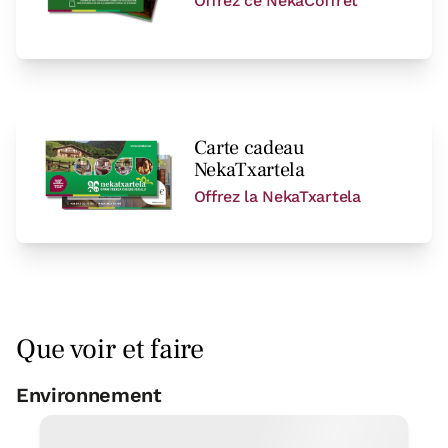
Offrez ce NekaCoffret
Carte cadeau
NekaTxartela
Prix ​​de la chambre à partir de
77 €
Offrez la NekaTxartela
Possibilités:
1 ou 2 PAX
Réservez maintenant
Que voir et faire
chambre
Environnement
Court de pelota
< 1 Km