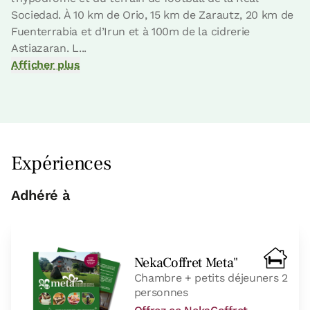
Sociedad. À 10 km de Orio, 15 km de Zarautz, 20 km de
Fuenterrabia et d’Irun et à 100m de la cidrerie
Astiazaran. L...
Prix ​​de la chambre à partir de
88 €
Afficher plus
Possibilités:
1 - 2 ou 3 PAX
Réservez maintenant
Expériences
chambre
Adhéré à
Chambre - 2 lits unique
NekaCoffret Meta"
Salle de bain: Salle de bains avec douche
Chambre + petits déjeuners 2
personnes