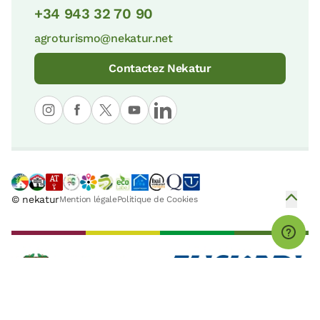
15 Km
+34 943 32 70 90
Parc Naturel d'Aizkorri-Aratz
34 KM
agroturismo@nekatur.net
Musée Océanographique-Aquarium de
Saint-Sébastien
Contactez Nekatur
7 KM
Réserve de la Biosphère d'Urdaibai
45 KM
Biotope protégé du Leitzaran
7 KM
Réserve de la Biosphère d'Urdaibai
45 KM
© nekatur
Mention légale
Politique de Cookies
Sagardoetxea
7 KM
Parc Naturel d'Urkiola
48 KM
Vieille Ville de Saint Sébastien
7 KM