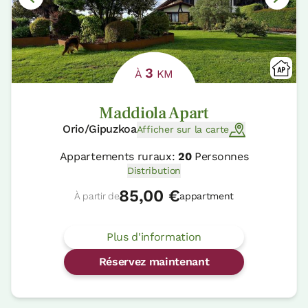
3
À
KM
Maddiola Apart
Orio/Gipuzkoa
Afficher sur la carte
Appartements ruraux:
20
Personnes
Distribution
85,00 €
À partir de
appartment
Plus d'information
Réservez maintenant