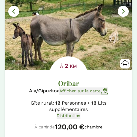
2
À
KM
Oribar
Aia/Gipuzkoa
Afficher sur la carte
Gîte rural:
12
Personnes +
12
Lits
supplémentaires
Distribution
120,00 €
À partir de
chambre