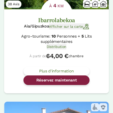
38 Avis
4
À
KM
Ibarrolabekoa
Aia/Gipuzkoa
Afficher sur la carte
Agro-tourisme:
10
Personnes +
5
Lits
supplémentaires
Distribution
64,00 €
À partir de
chambre
Plus d'information
Réservez maintenant