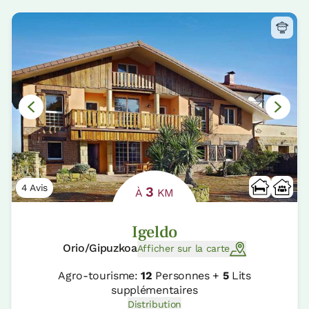
4 Avis
3
À
KM
Igeldo
Orio/Gipuzkoa
Afficher sur la carte
Agro-tourisme:
12
Personnes +
5
Lits
supplémentaires
Distribution