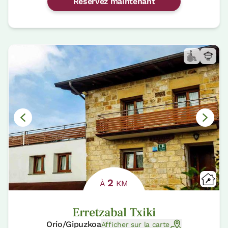
Réservez maintenant
2
À
KM
Erretzabal Txiki
Orio/Gipuzkoa
Afficher sur la carte