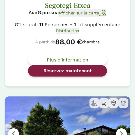
Segotegi Etxea
Aia/Gipuzkoa
Afficher sur la carte
Gîte rural:
11
Personnes +
1
Lit supplémentaire
Distribution
88,00 €
À partir de
chambre
Plus d'information
Réservez maintenant