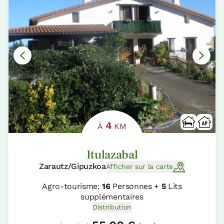
4
À
KM
Itulazabal
Zarautz/Gipuzkoa
Afficher sur la carte
Agro-tourisme:
16
Personnes +
5
Lits
supplémentaires
Distribution