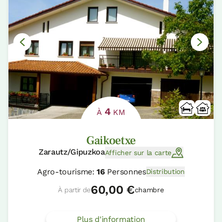
4
À
KM
Gaikoetxe
Zarautz/Gipuzkoa
Afficher sur la carte
Agro-tourisme:
16
Personnes
Distribution
60,00 €
À partir de
chambre
Plus d'information