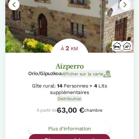
2
À
KM
Aizperro
Orio/Gipuzkoa
Afficher sur la carte
Gîte rural:
14
Personnes +
4
Lits
supplémentaires
Distribution
63,00 €
À partir de
chambre
Plus d'information