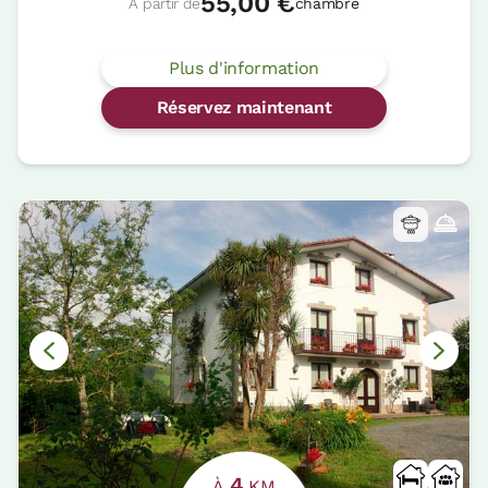
55,00 €
À partir de
chambre
Plus d'information
Réservez maintenant
4
À
KM