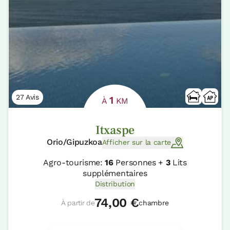
27 Avis
1
À
KM
Itxaspe
Orio/Gipuzkoa
Afficher sur la carte
Agro-tourisme:
16
Personnes +
3
Lits
supplémentaires
Distribution
74,00 €
À partir de
chambre