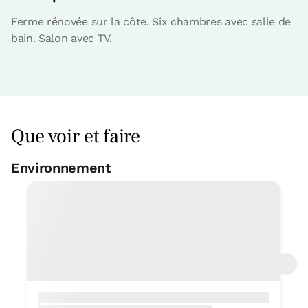
Chambre - 1 grand lit
Ferme rénovée sur la côte. Six chambres avec salle de
Salle de bain: 1 salle de bains
bain. Salon avec TV.
Que voir et faire
Environnement
Piscine municipale
< 1 Km
Prix ​​de la chambre à partir de
44 €
Complexe sportif
< 1 Km
Court de pelota
Réservez maintenant
< 1 Km
Terrain de football
< 1 Km
Terrain de basketball