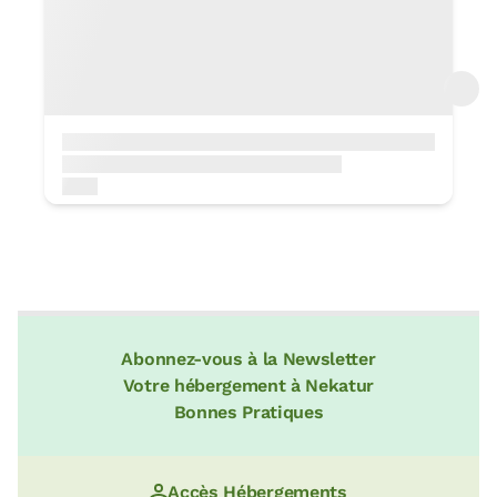
3 KM
Plage de Zarautz
4 KM
Parc Naturel de Pagoeta
5 KM
Ensemble de la Ferrerie et des Moulins
d’Agorregi.
5 KM
Biotope Protégé de Leitzaran
11 KM
Camino de Santiago de interior
5 KM
Abonnez-vous à la Newsletter
Parc Naturel Aiako Harria
Votre hébergement à Nekatur
11 KM
Bonnes Pratiques
Parque Cultural de Zerain
7 KM
La Rasa Mareal et les falaises du Flysch
Accès Hébergements