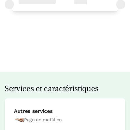
Prix ​​de la chambre à partir de
44 €
Réservez maintenant
Services et caractéristiques
Chambre
Autres services
Pago en metálico
Chambre - 1 grand lit
Salle de bain: 1 salle de bains