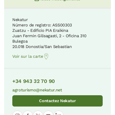
12 KM
Plage de Malkorbe
Nekatur
8 KM
Número de registro: ASS00303
Parc Naturel d'Aralar
Zuatzu - Edificio PIA Eraikina
26 KM
Juan Fermin Gilisagasti, 2 - Oficina 310
Bulegoa
Musée Cristóbal Balenciaga
20.018 Donostia/San Sebastian
8 KM
Parc Écologique de Plaiaundi
Voir sur la carte
27 KM
Géoparc de la Côte Basque
9 KM
+34 943 32 70 90
Parc Naturel d'Aizkorri-Aratz
31 KM
agroturismo@nekatur.net
Museum Cemento Rezola
Contactez Nekatur
9 KM
Réserve de la Biosphère d'Urdaibai