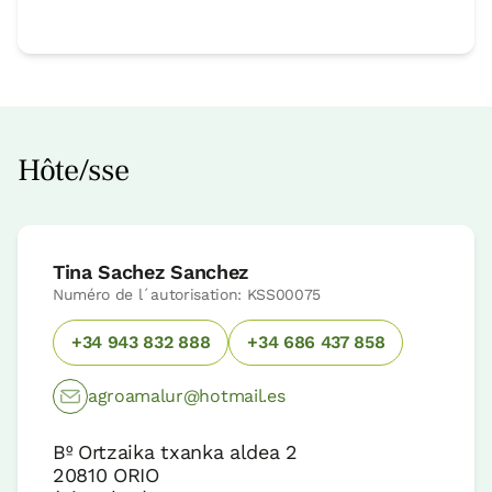
Hôte/sse
Tina Sachez Sanchez
Numéro de l´autorisation: KSS00075
+34 943 832 888
+34 686 437 858
agroamalur@hotmail.es
Bº Ortzaika txanka aldea 2
20810
ORIO