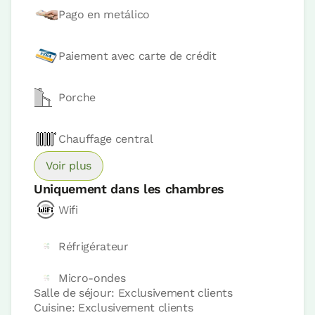
Pago en metálico
Appartement 4 pax
2 Salle de bains
Paiement avec carte de crédit
Porche
Chauffage central
Voir plus
Uniquement dans les chambres
Wifi
Accesible
Prix ​​de l'appartement à partir de
175 €
Réfrigérateur
Micro-ondes
Réservez maintenant
Salle de séjour: Exclusivement clients
Cuisine: Exclusivement clients