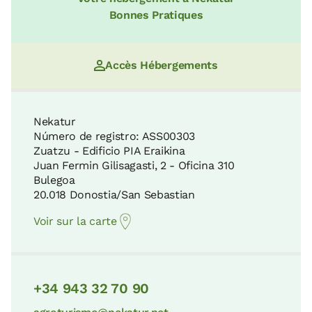
12 KM
Plage de La Concha
Bonnes Pratiques
4 KM
La Rasa Mareal et les falaises du Flysch
Accès Hébergements
18 KM
Musée Océanographique-Aquarium de
Saint-Sébastien
Nekatur
4 KM
Número de registro: ASS00303
Parc Écologique de Plaiaundi
Zuatzu - Edificio PIA Eraikina
19 KM
Juan Fermin Gilisagasti, 2 - Oficina 310
Bulegoa
Musée de la Science Eureka!
20.018 Donostia/San Sebastian
4 KM
Parc Naturel d'Aralar
Voir sur la carte
29 KM
Musée Diocésain de Saint-Sébastien
4 KM
+34 943 32 70 90
Parc Naturel d'Aizkorri-Aratz
37 KM