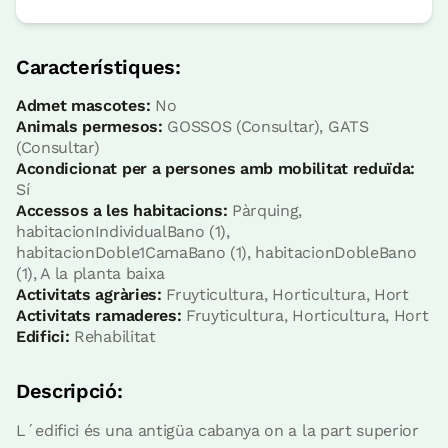
Habitació
Característiques:
Admet mascotes:
No
Habitació - 2 llits incl
Animals permesos:
GOSSOS (Consultar), GATS
Bany: Complert amb dutxa
(Consultar)
Acondicionat per a persones amb mobilitat reduïda:
Sí
Accessos a les habitacions:
Pàrquing,
habitacionIndividualBano (1),
habitacionDoble1CamaBano (1), habitacionDobleBano
(1), A la planta baixa
Activitats agràries:
Fruyticultura, Horticultura, Hort
Activitats ramaderes:
Fruyticultura, Horticultura, Hort
Edifici:
Rehabilitat
Accesible
Descripció:
Preu habitació des de
40 €
Opcions:
1 o 2 PAX
L´edifici és una antigüa cabanya on a la part superior