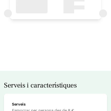
Preu habitació des de
40 €
Opcions:
1 o 2 PAX
Reserva ara
Serveis i característiques
Serveis
Habitació
Esmorzar per persona
des de
8 €