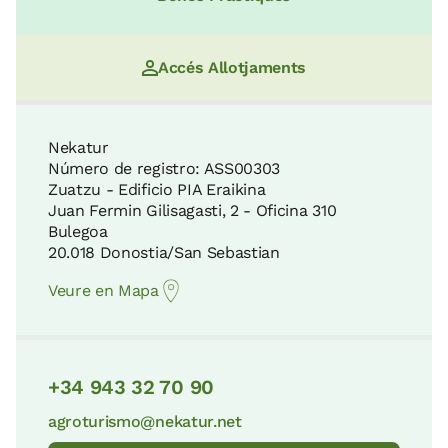
17 KM
Parc Natural d'Urkiola
Accés Allotjaments
43 KM
Camí de Sant Jaume per l'Interior
18 KM
Nekatur
Número de registro: ASS00303
Biòtop Protegit Complex Llagunari de
Zuatzu - Edificio PIA Eraikina
Laguardia
Juan Fermin Gilisagasti, 2 - Oficina 310
Parc Natural del Gorbea
49 KM
Bulegoa
19 KM
20.018 Donostia/San Sebastian
Veure en Mapa
Parc Natural d'Izki
Jardí Botànic de Santa Catalina
49 KM
19 KM
+34 943 32 70 90
Serra d'Entzia
agroturismo@nekatur.net
Cascada de Gujuli
50 KM