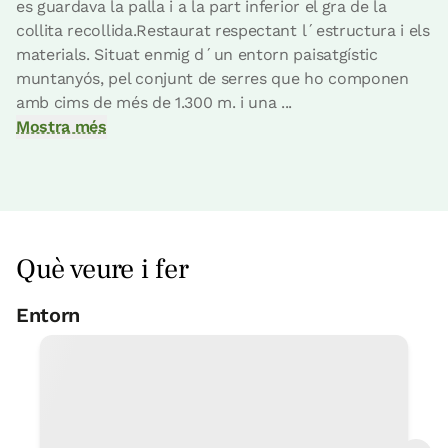
es guardava la palla i a la part inferior el gra de la
collita recollida.Restaurat respectant l´estructura i els
Reserva ara
materials. Situat enmig d´un entorn paisatgístic
muntanyós, pel conjunt de serres que ho componen
amb cims de més de 1.300 m. i una ...
Mostra més
Opció casa sencera
Casa sencera / adequat per a grups 10
pax
5 Banys
Què veure i fer
Entorn
Passeigs a cavall
< 1 Km
Piscina municipal
5 Km
Escalada
5 Km