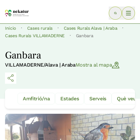
·
·
·
Inicio
Cases rurals
Cases Rurals Alava | Araba
·
Cases Rurals VILLAMADERNE
Ganbara
Ganbara
VILLAMADERNE/Alava | Araba
Mostra al mapa
Amfitrió/na
Estades
Serveis
Què veure