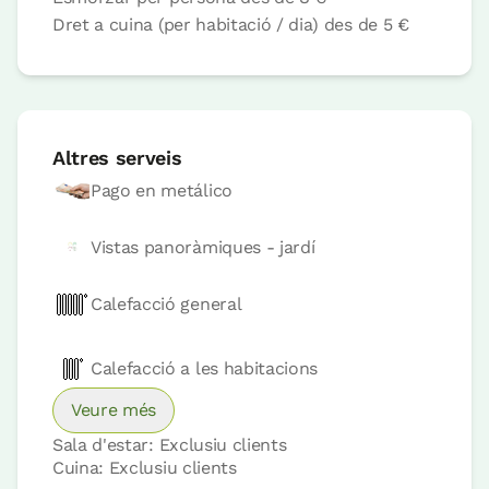
Dret a cuina (per habitació / dia)
des de
5 €
Habitació - 2 llits incl
Bany: Complert amb dutxa
Altres serveis
Pago en metálico
Vistas panoràmiques - jardí
Calefacció general
Preu habitació des de
40 €
Opcions:
1 o 2 PAX
Calefacció a les habitacions
Veure més
Reserva ara
Sala d'estar: Exclusiu clients
Cuina: Exclusiu clients