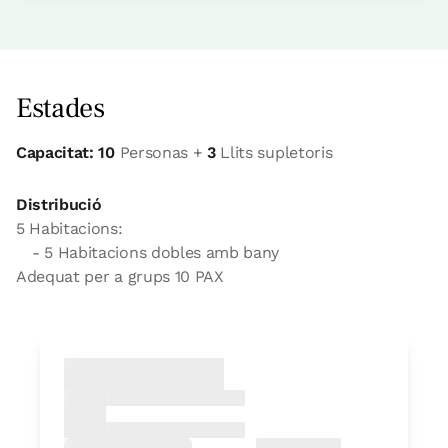
Estades
Capacitat: 10
Personas +
3
Llits supletoris
Distribució
5 Habitacions:
- 5 Habitacions dobles amb bany
Adequat per a grups 10 PAX
Habitació
Habitació - 1 llit gran
Bany: Complert amb dutxa