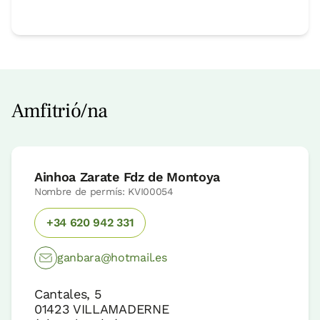
Amfitrió/na
Ainhoa Zarate Fdz de Montoya
Nombre de permís: KVI00054
+34 620 942 331
ganbara@hotmail.es
Cantales, 5
01423
VILLAMADERNE