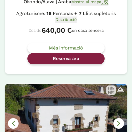
Okondo/Alava | Araba
Mostra al mapa
Agroturisme:
16
Personas +
7
Llits supletoris
Distribució
640,00 €
Des de
en casa sencera
Més informació
Reserva ara