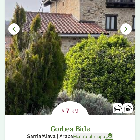
7
A
KM
Gorbea Bide
Sarria/Alava | Araba
Mostra al mapa