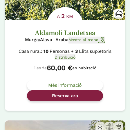
2
A
KM
Aldamoli Landetxea
Murga/Alava | Araba
Mostra al mapa
Casa rural:
10
Personas +
3
Llits supletoris
Distribució
60,00 €
Des de
en habitació
Més informació
Reserva ara