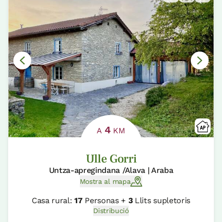
4
A
KM
Ulle Gorri
Untza-apregindana /Alava | Araba
Mostra al mapa
Casa rural:
17
Personas +
3
Llits supletoris
Distribució