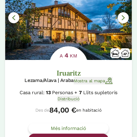
4
A
KM
Iruaritz
Lezama/Alava | Araba
Mostra al mapa
Casa rural:
13
Personas +
7
Llits supletoris
Distribució
84,00 €
Des de
en habitació
Més informació