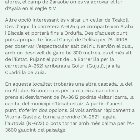
afores, el camp de Zaraobe on es va aprovar el fur
d'Ayala en el segle XIV.
Altre opció interessant és visitar un celler de Txakoli.
Des d'aquí, la carretera A-625 que comparteixen Àlaba
i Biscaia et portarà fins a Orduña. Des d'aquest punt
pots apropar-te fins al Canyó de Delika per l'A-4906
per observar l'espectacular salt del riu Nervión el qual,
amb un desnivell de gaire bé 300 metres, és el més alt
de l'Estat. Pujant el port de La Barrerilla per la
carretera A-2521 arribaràs a Goiuri (Gujuli), ja a la
Cuadrilla de Zuia.
En aquesta localitat trobaràs una altra cascada, la del
riu Altube. Si continues per la mateixa carretera i
prens el desviament de l'A-3612 podràs visitar Izarra, la
capital del municipi d'Urkabustaiz. A partir d'auest
punt, t'oferim dos opcions. Si vols arribar ràpidament a
Vitoria-Gasteiz, torna a prendre l'A-2521 i agafa
l'autovia (N-622) o pots tornar amb més calma per l'A-
3600 gaudint del paisatge.