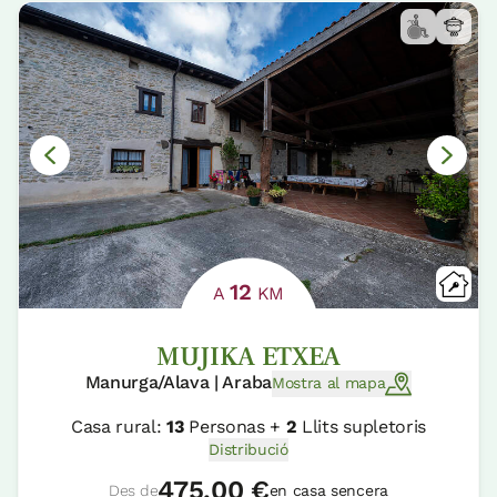
12
A
KM
MUJIKA ETXEA
Manurga/Alava | Araba
Mostra al mapa
Casa rural:
13
Personas +
2
Llits supletoris
Distribució
475,00 €
Des de
en casa sencera