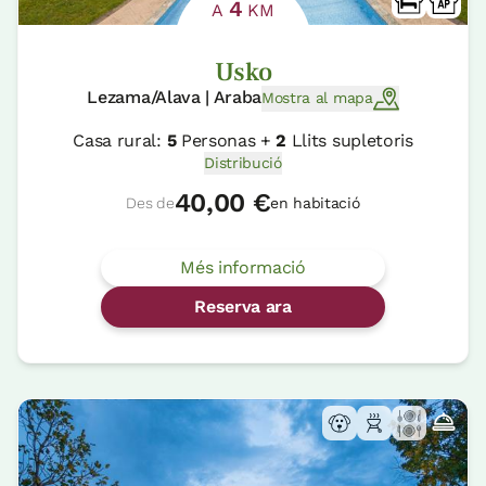
4
A
KM
Usko
Lezama/Alava | Araba
Mostra al mapa
Casa rural:
5
Personas +
2
Llits supletoris
Distribució
40,00 €
Des de
en habitació
Més informació
Reserva ara