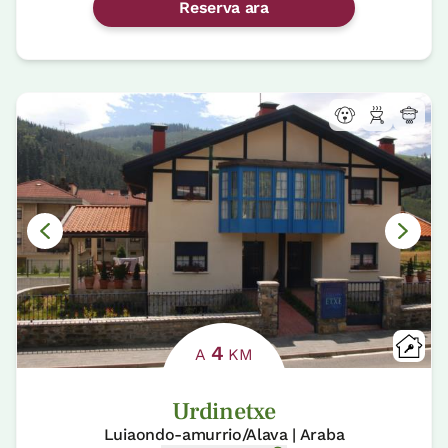
Reserva ara
4
A
KM
Urdinetxe
Luiaondo-amurrio/Alava | Araba