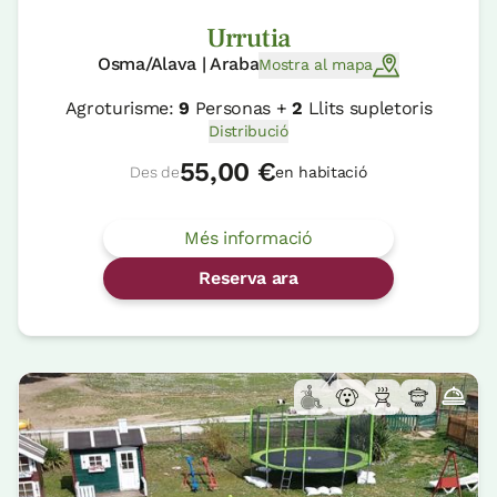
Urrutia
Osma/Alava | Araba
Mostra al mapa
Agroturisme:
9
Personas +
2
Llits supletoris
Distribució
55,00 €
Des de
en habitació
Més informació
Reserva ara