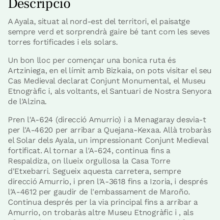
Descripció
A Ayala, situat al nord-est del territori, el paisatge
sempre verd et sorprendrà gaire bé tant com les seves
torres fortificades i els solars.
Un bon lloc per començar una bonica ruta és
Artziniega, en el límit amb Bizkaia, on pots visitar el seu
Cas Medieval declarat Conjunt Monumental, el Museu
Etnogràfic i, als voltants, el Santuari de Nostra Senyora
de l'Alzina.
Pren l'A-624 (direcció Amurrio) i a Menagaray desvia-t
per l'A-4620 per arribar a Quejana-Kexaa. Allà trobaràs
el Solar dels Ayala, un impressionant Conjunt Medieval
fortificat. Al tornar a l'A-624, continua fins a
Respaldiza, on llueix orgullosa la Casa Torre
d'Etxebarri. Segueix aquesta carretera, sempre
direcció Amurrio, i pren l'A-3618 fins a Izoria, i després
l'A-4612 per gaudir de l'embassament de Maroño.
Continua després per la via principal fins a arribar a
Amurrio, on trobaràs altre Museu Etnogràfic i , als