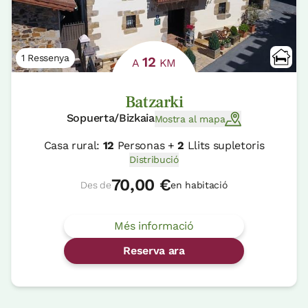
1 Ressenya
12
A
KM
Batzarki
Sopuerta/Bizkaia
Mostra al mapa
Casa rural:
12
Personas +
2
Llits supletoris
Distribució
70,00 €
Des de
en habitació
Més informació
Reserva ara