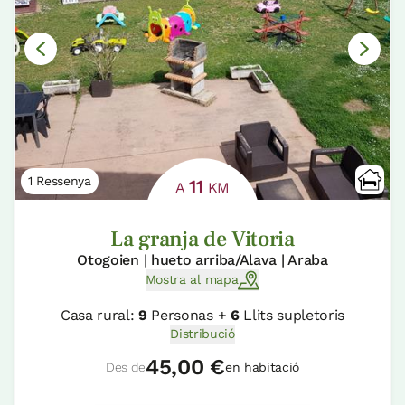
1 Ressenya
11
A
KM
La granja de Vitoria
Otogoien | hueto arriba/Alava | Araba
Mostra al mapa
Casa rural:
9
Personas +
6
Llits supletoris
Distribució
45,00 €
Des de
en habitació