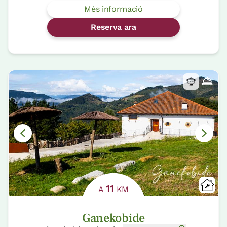
Més informació
Reserva ara
11
A
KM
Ganekobide