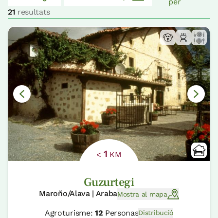
per
21
resultats
1
<
KM
Guzurtegi
Maroño/Alava | Araba
Mostra al mapa
Agroturisme:
12
Personas
Distribució