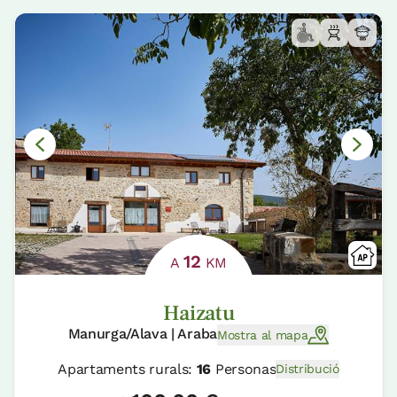
12
A
KM
Haizatu
Manurga/Alava | Araba
Mostra al mapa
Apartaments rurals:
16
Personas
Distribució