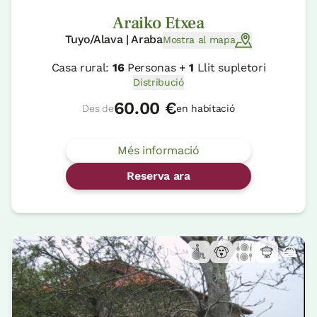
Araiko Etxea
Tuyo/Alava | Araba
Mostra al mapa
Casa rural:
16
Personas +
1
Llit supletori
Distribució
60.00 €
Des de
en habitació
Més informació
Reserva ara