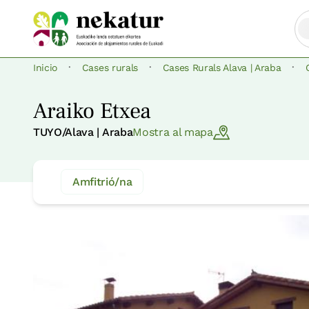
·
·
·
Inicio
Cases rurals
Cases Rurals Alava | Araba
Araiko Etxea
TUYO/Alava | Araba
Mostra al mapa
Amfitrió/na