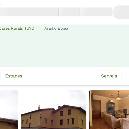
·
Cases Rurals TUYO
Araiko Etxea
Estades
Serveis