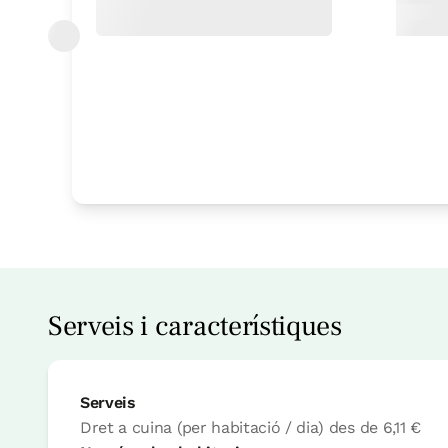
Habitació
Habitació - 1 llit gran
Bany: Complert amb dutxa
Serveis i característiques
Serveis
Dret a cuina (per habitació / dia)
des de
6,11 €