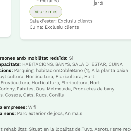
metálico
jardí
Veure més
Sala d'estar: Exclusiu clients
Cuina: Exclusiu clients
rsones amb mobilitat reduïda:
Sí
Preu habitació des de
60 €
apacitats:
HABITACIONS, BANYS, SALA D´ESTAR, CUINA
Opcions:
2 o 3 PAX
cions:
Pàrquing, habitacionDobleBano (1), A la planta baixa
yticultura, Horticultura, Floricultura, Hort
Fruyticultura, Horticultura, Floricultura, Hort
Reserva ara
odony, Patates, Ous, Melmelada, Productes de bany
es, Gossos, Gats, Rucs, Conills
 a empreses:
Wifi
 a nens:
Parc exterior de jocs, Animals
rehabilitat. Situat en la localitat de Tuyo. Agroturisme re