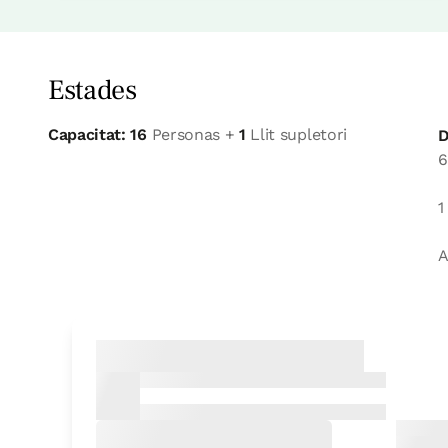
Estades
Capacitat: 16
Personas +
1
Llit supletori
D
6
1
A
Habitació
Habitació - 2 llits incl
Bany: Complert amb dutxa