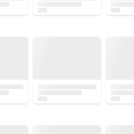
u-passeig-senderisme
Preu apartament des de
150
Reserva ara
d´interès