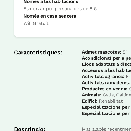
Només a les habitacions
Esmorzar per persona
des de
8 €
Només en casa sencera
Habitació
Wifi
Gratuït
Habitació - 2 llits incl
Bany: Complert amb dutxa
Característiques:
Admet mascotes:
Sí
Acondicionat per a pe
Llocs adaptats a disc
Accessos a les habita
Activitats agràries:
Fru
Activitats ramaderes:
Productes en venda:
C
Animals:
Galls, Gallin
Edifici:
Rehabilitat
Especialitzacions per
Especialitzacions per
Habitació
Descripció:
Mas alabès recentment 