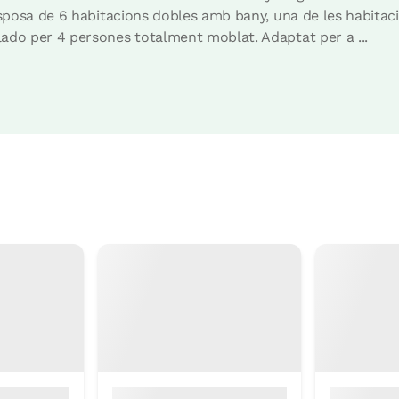
isposa de 6 habitacions dobles amb bany, una de les habitac
ado per 4 persones totalment moblat. Adaptat per a ...
Preu habitació des de
60 €
Reserva ara
l
Preu habitació des de
60 €
Reserva ara