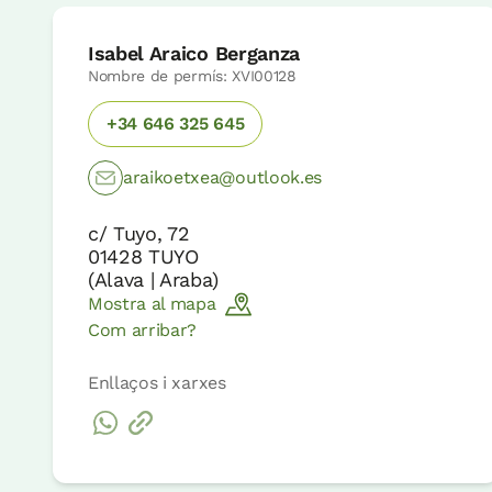
Isabel Araico Berganza
Nombre de permís: XVI00128
+34 646 325 645
araikoetxea@outlook.es
c/ Tuyo, 72
01428
TUYO
(
Alava | Araba
)
Mostra al mapa
Com arribar?
Enllaços i xarxes