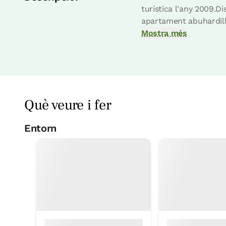
Habitació - 2 llits incl
turística l'any 2009.D
Bany: Complert amb dutxa
apartament abuhardill
Mostra més
Què veure i fer
habitació
Entorn
Habitació - 1 llit gran
Bany: Complert amb dutxa
Piscina municipa
5 Km