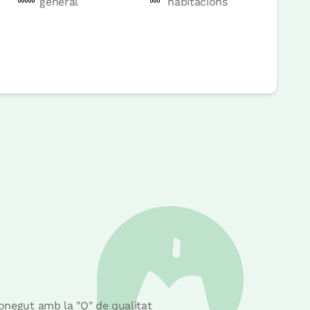
general
habitacions
conegut amb la "Q" de qualitat