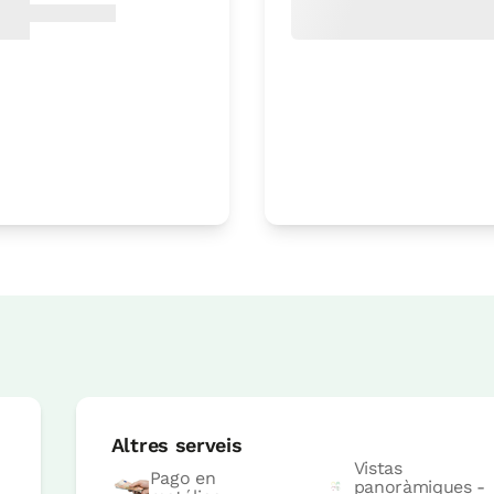
Accesible
Preu habitació des de
60 €
Reserva ara
Preu habitació des de
60 €
Altres serveis
Reserva ara
Vistas
Pago en
panoràmiques -