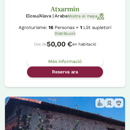
Atxarmin
Elosu/Alava | Araba
Mostra al mapa
Agroturisme:
16
Personas +
1
Llit supletori
Distribució
50,00 €
Des de
en habitació
Més informació
Reserva ara