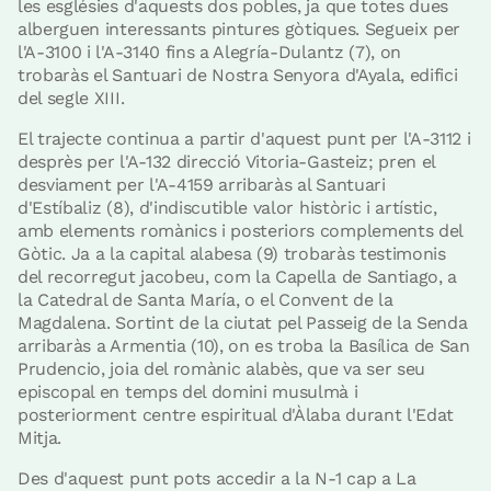
les esglésies d'aquests dos pobles, ja que totes dues
alberguen interessants pintures gòtiques. Segueix per
l'A-3100 i l'A-3140 fins a Alegría-Dulantz (7), on
trobaràs el Santuari de Nostra Senyora d'Ayala, edifici
del segle XIII.
El trajecte continua a partir d'aquest punt per l'A-3112 i
desprès per l'A-132 direcció Vitoria-Gasteiz; pren el
desviament per l'A-4159 arribaràs al Santuari
d'Estíbaliz (8), d'indiscutible valor històric i artístic,
amb elements romànics i posteriors complements del
Gòtic. Ja a la capital alabesa (9) trobaràs testimonis
del recorregut jacobeu, com la Capella de Santiago, a
la Catedral de Santa María, o el Convent de la
Magdalena. Sortint de la ciutat pel Passeig de la Senda
arribaràs a Armentia (10), on es troba la Basílica de San
Prudencio, joia del romànic alabès, que va ser seu
episcopal en temps del domini musulmà i
posteriorment centre espiritual d'Àlaba durant l'Edat
Mitja.
Des d'aquest punt pots accedir a la N-1 cap a La