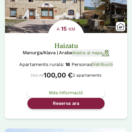
15
A
KM
Haizatu
Manurga/Alava | Araba
Mostra al mapa
Apartaments rurals:
16
Personas
Distribució
100,00 €
Des de
2 apartaments
Més informació
Reserva ara