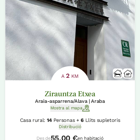
2
A
KM
Zirauntza Etxea
Araia-asparrena/Alava | Araba
Mostra al mapa
Casa rural:
14
Personas +
6
Llits supletoris
Distribució
55,00 €
Des de
en habitació