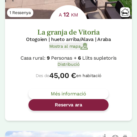
1 Ressenya
12
A
KM
La granja de Vitoria
Otogoien | hueto arriba/Alava | Araba
Mostra al mapa
Casa rural:
9
Personas +
6
Llits supletoris
Distribució
45,00 €
Des de
en habitació
Més informació
Reserva ara