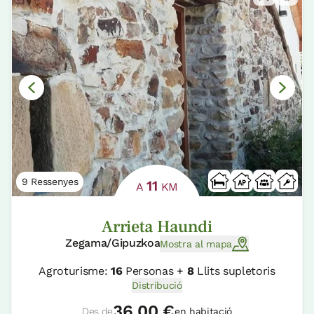
9 Ressenyes
11
A
KM
Arrieta Haundi
Zegama/Gipuzkoa
Mostra al mapa
Agroturisme:
16
Personas +
8
Llits supletoris
Distribució
36,00 €
Des de
en habitació