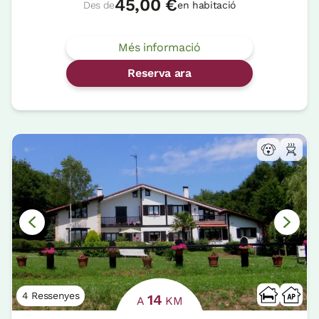
45,00 €
Des de
en habitació
Més informació
Reserva ara
4 Ressenyes
14
A
KM