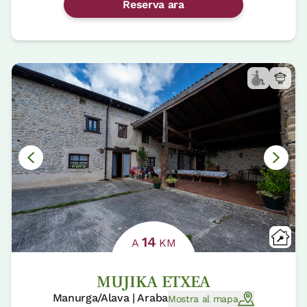
Reserva ara
14
A
KM
MUJIKA ETXEA
Manurga/Alava | Araba
Mostra al mapa