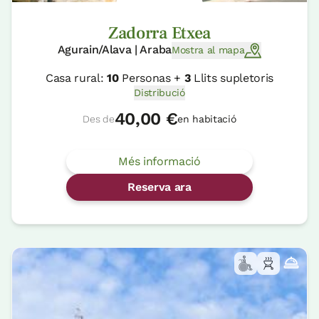
Zadorra Etxea
Agurain/Alava | Araba
Mostra al mapa
Casa rural:
10
Personas +
3
Llits supletoris
Distribució
40,00 €
Des de
en habitació
Més informació
Reserva ara