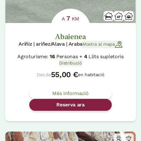
7
A
KM
Abaienea
Ariñiz | ariñez/Alava | Araba
Mostra al mapa
Agroturisme:
16
Personas +
4
Llits supletoris
Distribució
55,00 €
Des de
en habitació
Més informació
Reserva ara