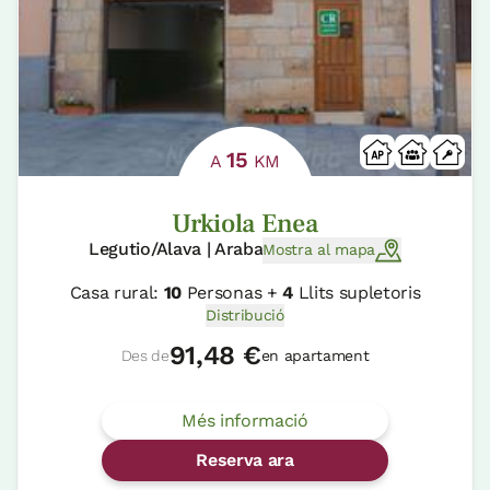
15
A
KM
Urkiola Enea
Legutio/Alava | Araba
Mostra al mapa
Casa rural:
10
Personas +
4
Llits supletoris
Distribució
91,48 €
Des de
en apartament
Més informació
Reserva ara