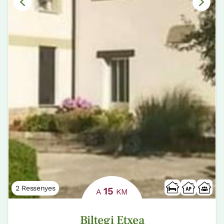
2 Ressenyes
15
A
KM
Biltegi Etxea