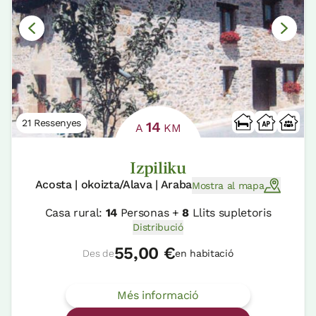
21 Ressenyes
14
A
KM
Izpiliku
Acosta | okoizta/Alava | Araba
Mostra al mapa
Casa rural:
14
Personas +
8
Llits supletoris
Distribució
55,00 €
Des de
en habitació
Més informació