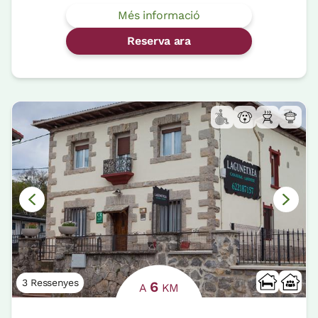
Més informació
Reserva ara
3 Ressenyes
6
A
KM