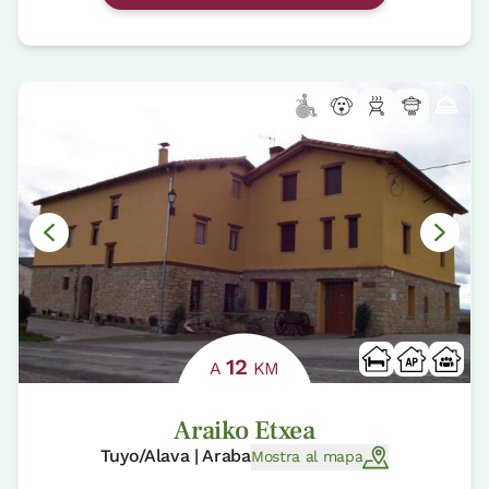
12
A
KM
Araiko Etxea
Tuyo/Alava | Araba
Mostra al mapa