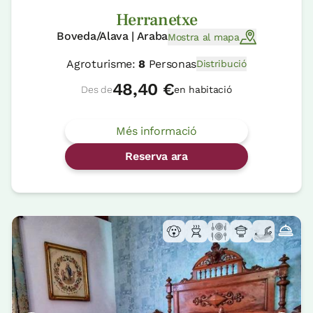
Herranetxe
Boveda/Alava | Araba
Mostra al mapa
Agroturisme:
8
Personas
Distribució
48,40 €
Des de
en habitació
Més informació
Reserva ara