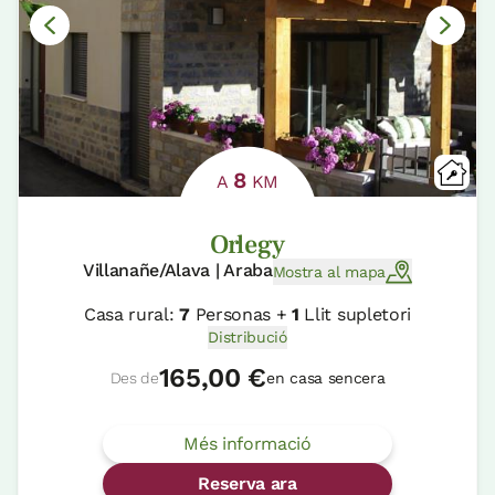
8
A
KM
Orlegy
Villanañe/Alava | Araba
Mostra al mapa
Casa rural:
7
Personas +
1
Llit supletori
Distribució
165,00 €
Des de
en casa sencera
Més informació
Reserva ara