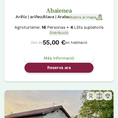
Abaienea
Ariñiz | ariñez/Alava | Araba
Mostra al mapa
Agroturisme:
16
Personas +
4
Llits supletoris
Distribució
55,00 €
Des de
en habitació
Més informació
Reserva ara