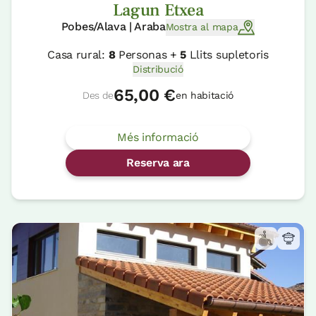
Lagun Etxea
Pobes/Alava | Araba
Mostra al mapa
Casa rural:
8
Personas +
5
Llits supletoris
Distribució
65,00 €
Des de
en habitació
Més informació
Reserva ara