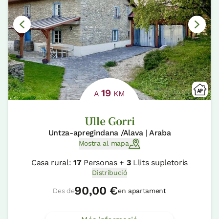
19
A
KM
Ulle Gorri
Untza-apregindana /Alava | Araba
Mostra al mapa
Casa rural:
17
Personas +
3
Llits supletoris
Distribució
90,00 €
Des de
en apartament