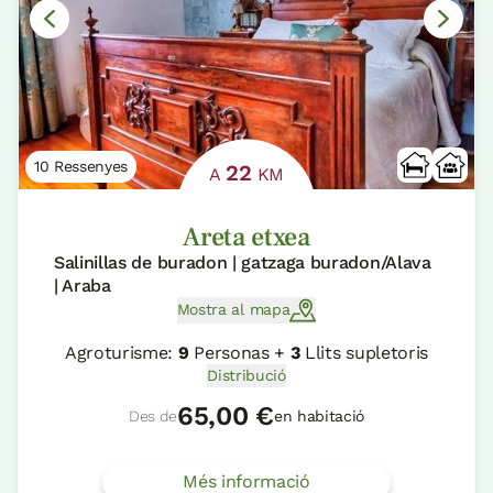
10 Ressenyes
22
A
KM
Areta etxea
Salinillas de buradon | gatzaga buradon/Alava
| Araba
Mostra al mapa
Agroturisme:
9
Personas +
3
Llits supletoris
Distribució
65,00 €
Des de
en habitació
Més informació