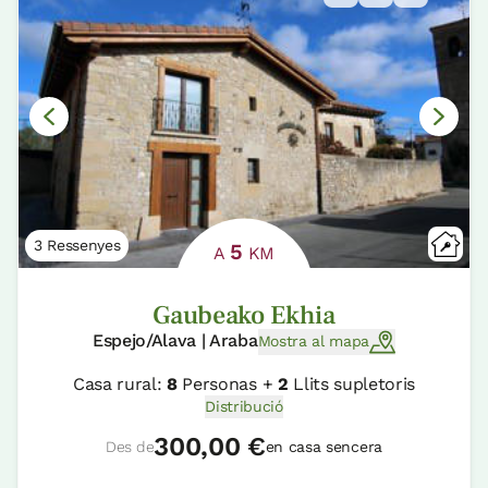
3 Ressenyes
5
A
KM
Gaubeako Ekhia
Espejo/Alava | Araba
Mostra al mapa
Casa rural:
8
Personas +
2
Llits supletoris
Distribució
300,00 €
Des de
en casa sencera