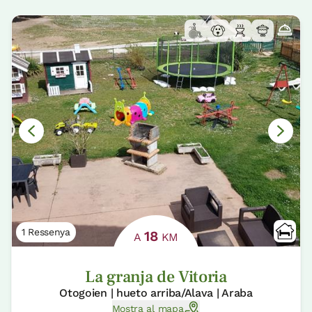
1 Ressenya
18
A
KM
La granja de Vitoria
Otogoien | hueto arriba/Alava | Araba
Mostra al mapa