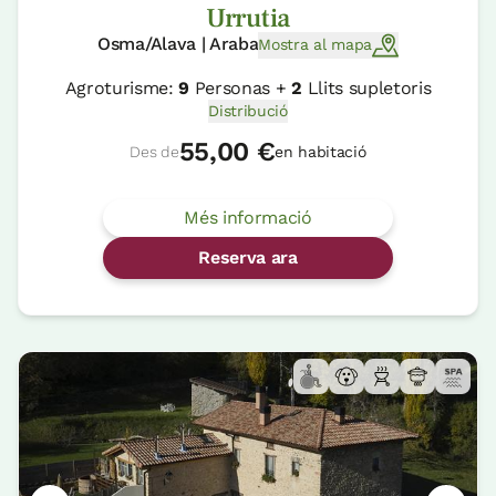
Urrutia
Osma/Alava | Araba
Mostra al mapa
Agroturisme:
9
Personas +
2
Llits supletoris
Distribució
55,00 €
Des de
en habitació
Més informació
Reserva ara