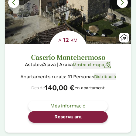
12
A
KM
Caserío Montehermoso
Astulez/Alava | Araba
Mostra al mapa
Apartaments rurals:
11
Personas
Distribució
140,00 €
Des de
en apartament
Més informació
Reserva ara