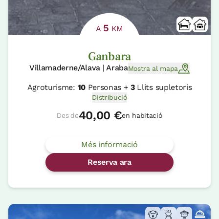
5
A
KM
Ganbara
Villamaderne/Alava | Araba
Mostra al mapa
Agroturisme:
10
Personas +
3
Llits supletoris
Distribució
40,00 €
Des de
en habitació
Més informació
Reserva ara