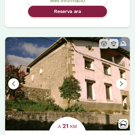
Més informació
Reserva ara
21
A
KM