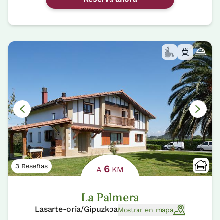
3 Reseñas
6
A
KM
La Palmera
Lasarte-oria/Gipuzkoa
Mostrar en mapa