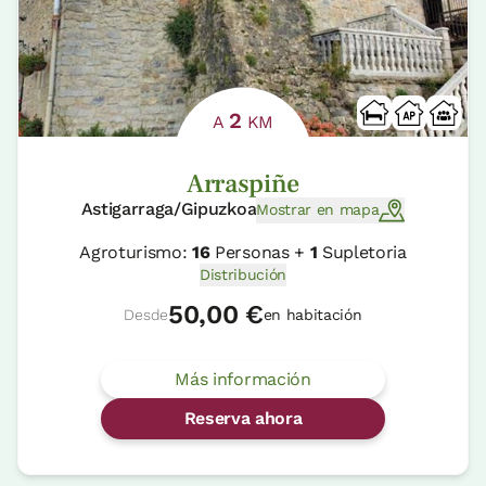
2
A
KM
Arraspiñe
Astigarraga/Gipuzkoa
Mostrar en mapa
Agroturismo:
16
Personas +
1
Supletoria
Distribución
50,00 €
Desde
en habitación
Más información
Reserva ahora