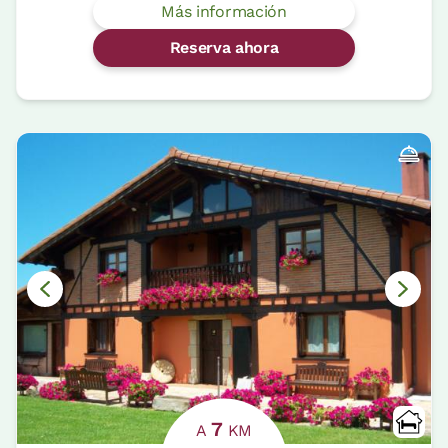
Más información
Reserva ahora
7
A
KM