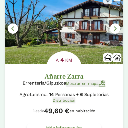
4
A
KM
Añarre Zarra
Errenteria/Gipuzkoa
Mostrar en mapa
Agroturismo:
14
Personas +
6
Supletorias
Distribución
49,60 €
Desde
en habitación
Más información