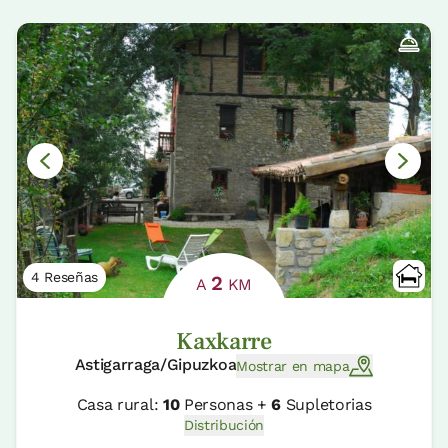
4 Reseñas
2
A
KM
Kaxkarre
Astigarraga/Gipuzkoa
Mostrar en mapa
Casa rural:
10
Personas +
6
Supletorias
Distribución