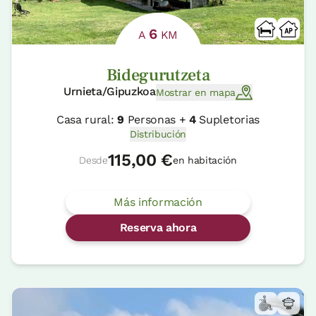
6
A
KM
Bidegurutzeta
Urnieta/Gipuzkoa
Mostrar en mapa
Casa rural:
9
Personas +
4
Supletorias
Distribución
115,00 €
Desde
en habitación
Más información
Reserva ahora