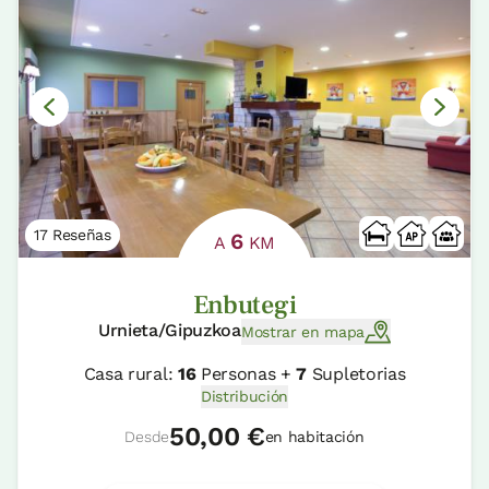
17 Reseñas
6
A
KM
Enbutegi
Urnieta/Gipuzkoa
Mostrar en mapa
Casa rural:
16
Personas +
7
Supletorias
Distribución
50,00 €
Desde
en habitación