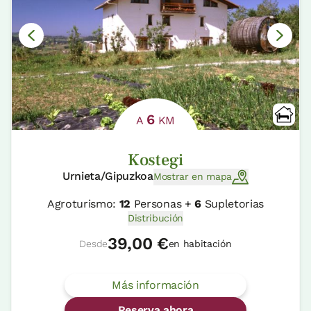
6
A
KM
Kostegi
Urnieta/Gipuzkoa
Mostrar en mapa
Agroturismo:
12
Personas +
6
Supletorias
Distribución
39,00 €
Desde
en habitación
Más información
Reserva ahora