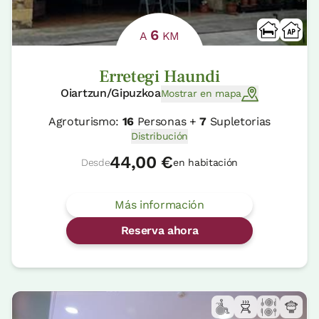
6
A
KM
Erretegi Haundi
Oiartzun/Gipuzkoa
Mostrar en mapa
Agroturismo:
16
Personas +
7
Supletorias
Distribución
44,00 €
Desde
en habitación
Más información
Reserva ahora