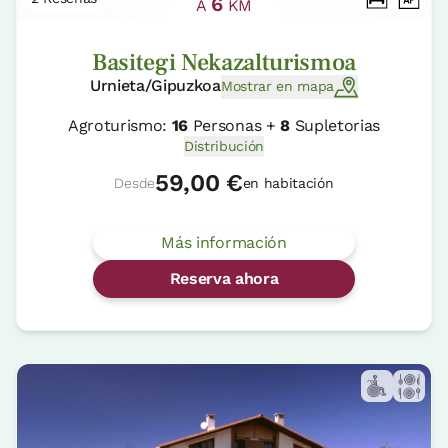
6
A
KM
Basitegi Nekazalturismoa
Urnieta/Gipuzkoa
Mostrar en mapa
Agroturismo:
16
Personas +
8
Supletorias
Distribución
59,00 €
Desde
en habitación
Más información
Reserva ahora