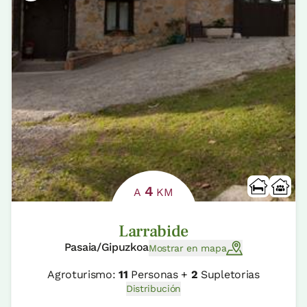
4
A
KM
Larrabide
Pasaia/Gipuzkoa
Mostrar en mapa
Agroturismo:
11
Personas +
2
Supletorias
Distribución