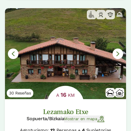
30 Reseñas
16
A
KM
Lezamako Etxe
Sopuerta/Bizkaia
Mostrar en mapa
Agroturismo:
12
Personas +
4
Supletorias