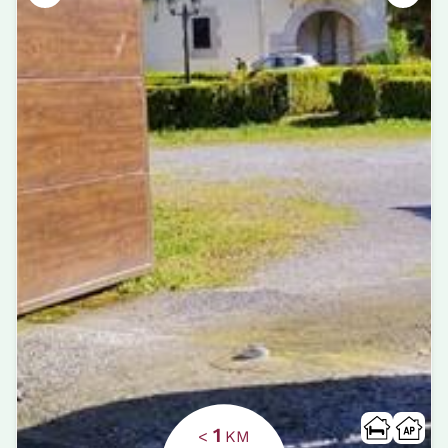
1
<
KM