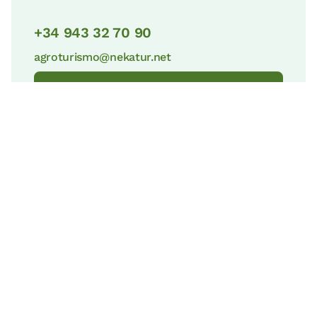
+34 943 32 70 90
agroturismo@nekatur.net
Contacta con Nekatur
© nekatur
Aviso Legal
Política de Cookies