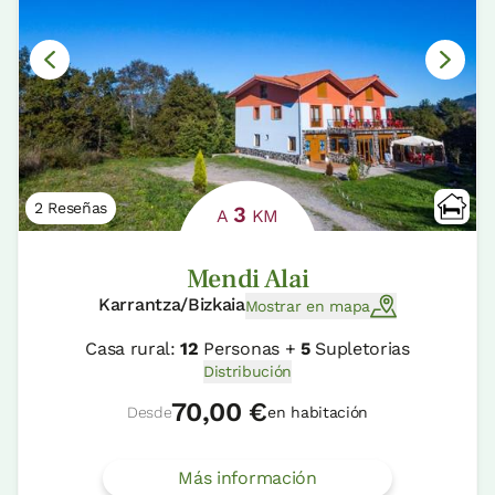
2 Reseñas
3
A
KM
Mendi Alai
Karrantza/Bizkaia
Mostrar en mapa
Casa rural:
12
Personas +
5
Supletorias
Distribución
70,00 €
Desde
en habitación
Más información