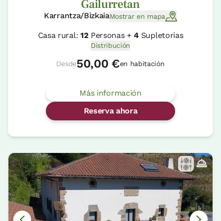
Gailurretan
Karrantza/Bizkaia
Mostrar en mapa
Casa rural:
12
Personas +
4
Supletorias
Distribución
50,00 €
Desde
en habitación
Más información
Reserva ahora