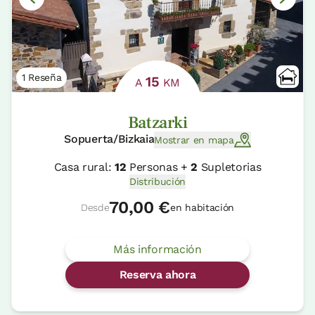
1 Reseña
15
A
KM
Batzarki
Sopuerta/Bizkaia
Mostrar en mapa
Casa rural:
12
Personas +
2
Supletorias
Distribución
70,00 €
Desde
en habitación
Más información
Reserva ahora