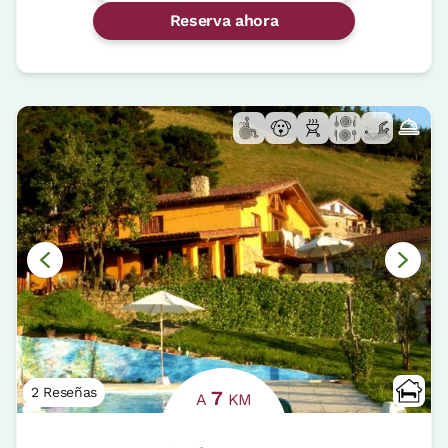
Reserva ahora
2 Reseñas
7
A
KM