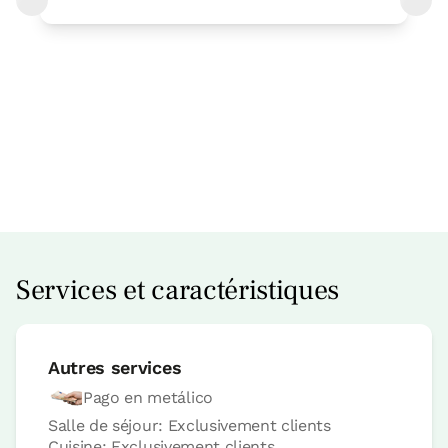
Prix ​​de la chambre à partir de
55 €
Possibilités:
2 ou 3 PAX
Services et caractéristiques
Réservez maintenant
Autres services
Pago en metálico
Chambre
Salle de séjour: Exclusivement clients
Cuisine: Exclusivement clients