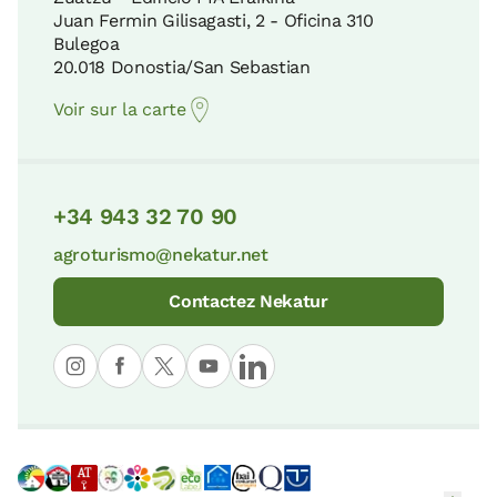
18 KM
Juan Fermin Gilisagasti, 2 - Oficina 310
Museo Vasco del Ferrocarril de Azpeitia
Bulegoa
8 KM
20.018 Donostia/San Sebastian
Parc Naturel Aiako Harria
Voir sur la carte
19 KM
Parc Naturel de Pagoeta | Nekatur
8 KM
+34 943 32 70 90
Sierra d'Entzia
33 KM
agroturismo@nekatur.net
Géoparc de la Côte Basque
9 KM
Contactez Nekatur
Parc Naturel d'Urkiola
34 KM
Parc naturel d’Aralar
9 KM
Réserve de la Biosphère d'Urdaibai