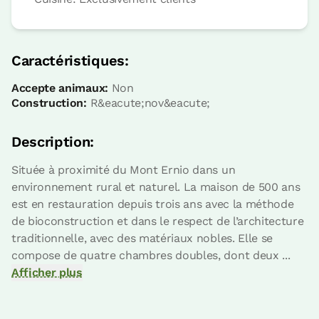
Chambre - 2 lits unique
Salle de bain: Salle de bains partagée
Caractéristiques:
avec autres chambres
Accepte animaux:
Non
Construction:
R&eacute;nov&eacute;
Description:
Située à proximité du Mont Ernio dans un
environnement rural et naturel. La maison de 500 ans
est en restauration depuis trois ans avec la méthode
de bioconstruction et dans le respect de l’architecture
traditionnelle, avec des matériaux nobles. Elle se
Prix ​​de la chambre à partir de
45 €
compose de quatre chambres doubles, dont deux ...
Possibilités:
2 ou 3 PAX
Afficher plus
Réservez maintenant