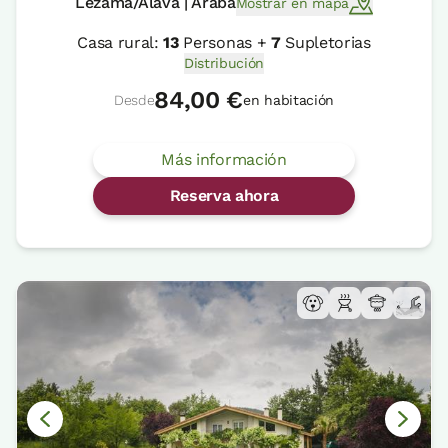
Lezama/Alava | Araba
Mostrar en mapa
Casa rural:
13
Personas +
7
Supletorias
Distribución
84,00 €
Desde
en habitación
Más información
Reserva ahora