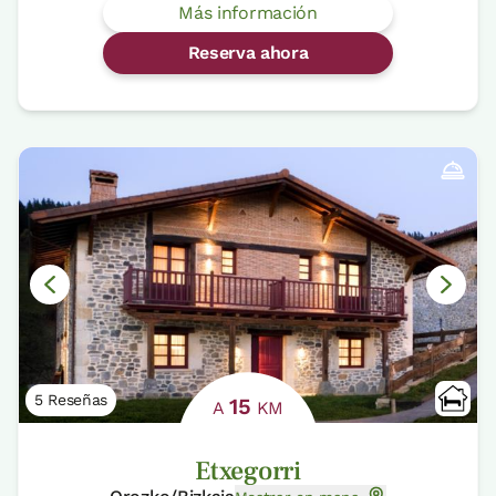
Más información
Reserva ahora
5 Reseñas
15
A
KM
Etxegorri