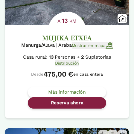
13
A
KM
MUJIKA ETXEA
Manurga/Alava | Araba
Mostrar en mapa
Casa rural:
13
Personas +
2
Supletorias
Distribución
475,00 €
Desde
en casa entera
Más información
Reserva ahora