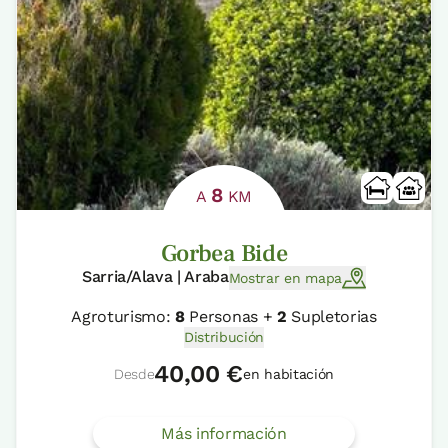
8
A
KM
Gorbea Bide
Sarria/Alava | Araba
Mostrar en mapa
Agroturismo:
8
Personas +
2
Supletorias
Distribución
40,00 €
Desde
en habitación
Más información