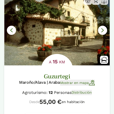
15
A
KM
Guzurtegi
Maroño/Alava | Araba
Mostrar en mapa
Agroturismo:
12
Personas
Distribución
55,00 €
Desde
en habitación