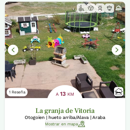
1 Reseña
13
A
KM
La granja de Vitoria
Otogoien | hueto arriba/Alava | Araba
Mostrar en mapa