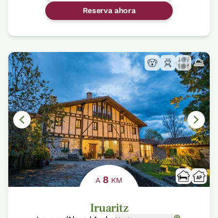
Reserva ahora
8
A
KM
Iruaritz