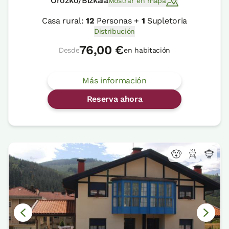
Orozko/Bizkaia
Mostrar en mapa
Casa rural:
12
Personas +
1
Supletoria
Distribución
76,00 €
Desde
en habitación
Más información
Reserva ahora