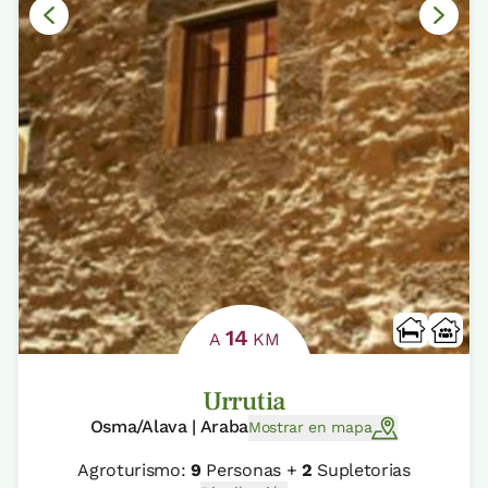
14
A
KM
Urrutia
Osma/Alava | Araba
Mostrar en mapa
Agroturismo:
9
Personas +
2
Supletorias