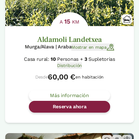
15
A
KM
Aldamoli Landetxea
Murga/Alava | Araba
Mostrar en mapa
Casa rural:
10
Personas +
3
Supletorias
Distribución
60,00 €
Desde
en habitación
Más información
Reserva ahora