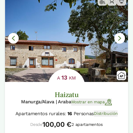
13
A
KM
Haizatu
Manurga/Alava | Araba
Mostrar en mapa
Apartamentos rurales:
16
Personas
Distribución
100,00 €
Desde
2 apartamentos