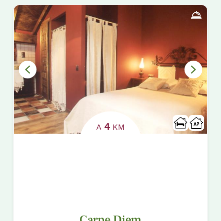
4
A
KM
Carpe Diem