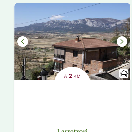
2
A
KM
Larretxori