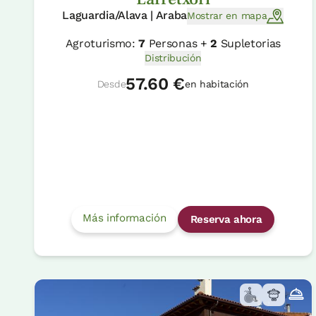
Laguardia/Alava | Araba
Mostrar en mapa
Agroturismo:
7
Personas +
2
Supletorias
Distribución
57.60 €
Desde
en habitación
Más información
Reserva ahora