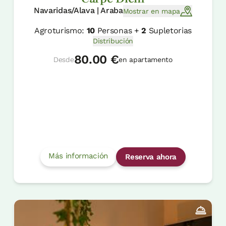
Navaridas/Alava | Araba
Mostrar en mapa
Agroturismo:
10
Personas +
2
Supletorias
Distribución
80.00 €
Desde
en apartamento
Más información
Reserva ahora