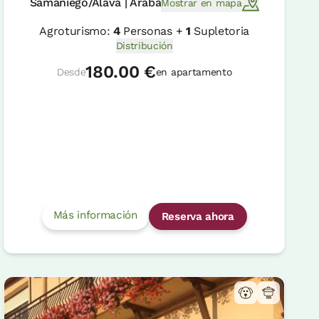
Samaniego/Alava | Araba
Mostrar en mapa
Agroturismo:
4
Personas +
1
Supletoria
Distribución
180.00 €
Desde
en apartamento
Más información
Reserva ahora