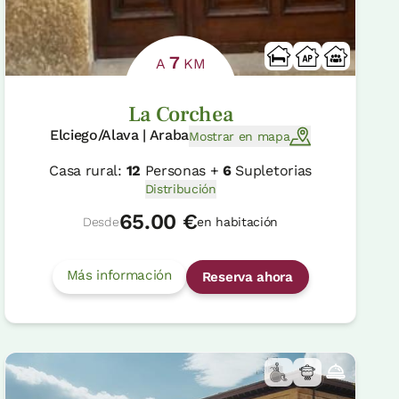
7
A
KM
La Corchea
Elciego/Alava | Araba
Mostrar en mapa
Casa rural:
12
Personas +
6
Supletorias
Distribución
65.00 €
Desde
en habitación
Más información
Reserva ahora