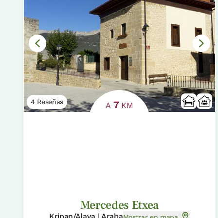
4 Reseñas
7
A
KM
Mercedes Etxea
Kripan/Alava | Araba
Mostrar en mapa