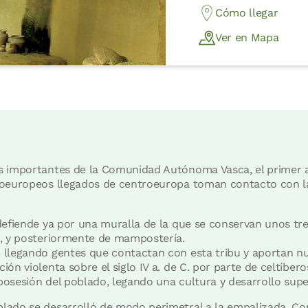
Cómo llegar
Ver en Mapa
s importantes de la Comunidad Autónoma Vasca, el primer a
doeuropeos llegados de centroeuropa toman contacto con la
defiende ya por una muralla de la que se conservan unos tr
a, y posteriormente de mampostería.
 llegando gentes que contactan con esta tribu y aportan n
ón violenta sobre el siglo IV a. de C. por parte de celtíber
osesión del poblado, legando una cultura y desarrollo supe
ado se desarrolló de modo perimetral a la empalizada. Con 