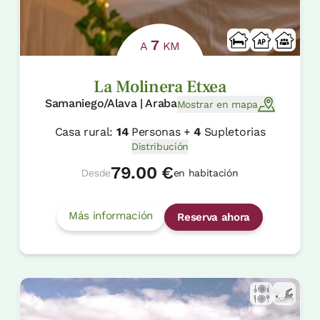
7
A
KM
La Molinera Etxea
Samaniego/Alava | Araba
Mostrar en mapa
Casa rural:
14
Personas +
4
Supletorias
Distribución
79.00 €
Desde
en habitación
Más información
Reserva ahora