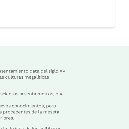
sentamiento data del siglo XV
s culturas megalíticas
escientos sesenta metros, que
uevos conocimientos, pero
os procedentes de la meseta,
riores.
la llegada de los celtíberos,