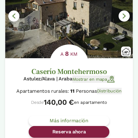
8
A
KM
Caserío Montehermoso
Astulez/Alava | Araba
Mostrar en mapa
Apartamentos rurales:
11
Personas
Distribución
140,00 €
Desde
en apartamento
Más información
Reserva ahora