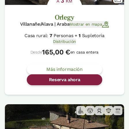
3
A
KM
Orlegy
Villanañe/Alava | Araba
Mostrar en mapa
Casa rural:
7
Personas +
1
Supletoria
Distribución
165,00 €
Desde
en casa entera
Más información
Reserva ahora