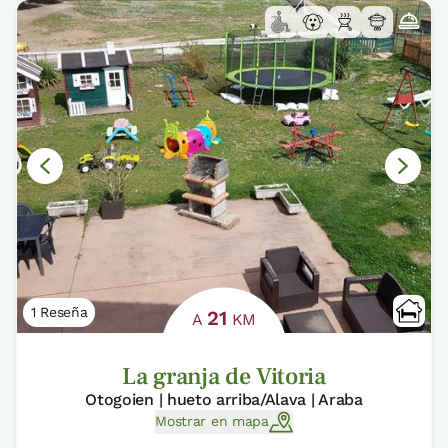
1 Reseña
21
A
KM
La granja de Vitoria
Otogoien | hueto arriba/Alava | Araba
Mostrar en mapa