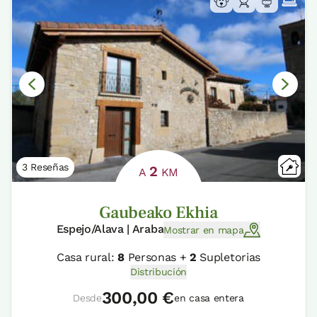
3 Reseñas
2
A
KM
Gaubeako Ekhia
Espejo/Alava | Araba
Mostrar en mapa
Casa rural:
8
Personas +
2
Supletorias
Distribución
300,00 €
Desde
en casa entera