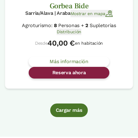
Gorbea Bide
Sarria/Alava | Araba
Mostrar en mapa
Agroturismo:
8
Personas +
2
Supletorias
Distribución
40,00 €
Desde
en habitación
Más información
Reserva ahora
Cargar más