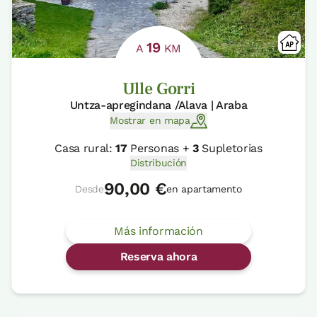
19
A
KM
Ulle Gorri
Untza-apregindana /Alava | Araba
Mostrar en mapa
Casa rural:
17
Personas +
3
Supletorias
Distribución
90,00 €
Desde
en apartamento
Más información
Reserva ahora