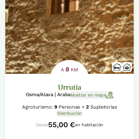
8
A
KM
Urrutia
Osma/Alava | Araba
Mostrar en mapa
Agroturismo:
9
Personas +
2
Supletorias
Distribución
55,00 €
Desde
en habitación