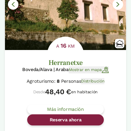
16
A
KM
Herranetxe
Boveda/Alava | Araba
Mostrar en mapa
Agroturismo:
8
Personas
Distribución
48,40 €
Desde
en habitación
Más información
Reserva ahora