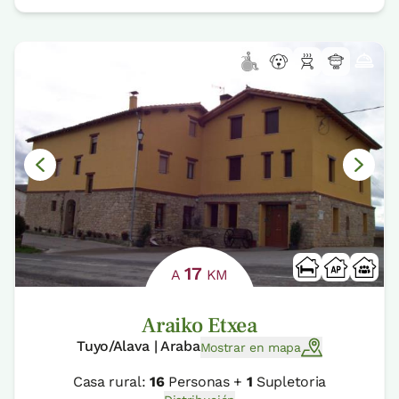
17
A
KM
Araiko Etxea
Tuyo/Alava | Araba
Mostrar en mapa
Casa rural:
16
Personas +
1
Supletoria