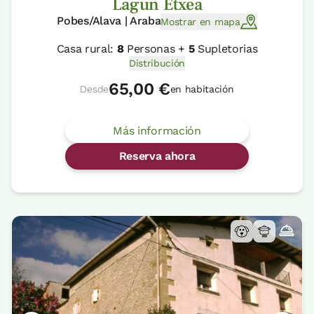
Lagun Etxea
Pobes/Alava | Araba
Mostrar en mapa
Casa rural:
8
Personas +
5
Supletorias
Distribución
65,00 €
Desde
en habitación
Más información
Reserva ahora