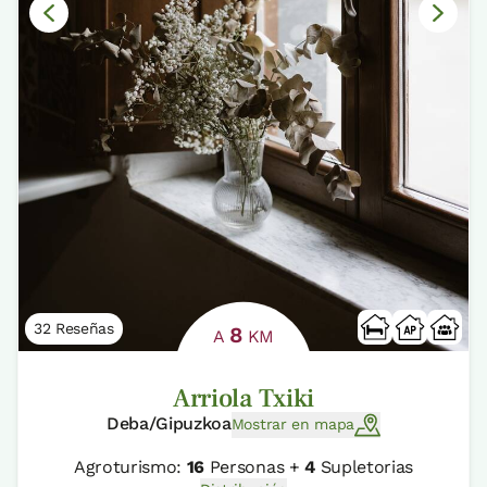
32 Reseñas
8
A
KM
Arriola Txiki
Deba/Gipuzkoa
Mostrar en mapa
Agroturismo:
16
Personas +
4
Supletorias