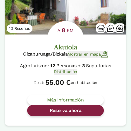
10 Reseñas
8
A
KM
Akuiola
Gizaburuaga/Bizkaia
Mostrar en mapa
Agroturismo:
12
Personas +
3
Supletorias
Distribución
55.00 €
Desde
en habitación
Más información
Reserva ahora