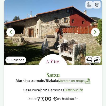
15 Reseñas
7
A
KM
Satzu
Markina-xemein/Bizkaia
Mostrar en mapa
Casa rural:
12
Personas
Distribución
77.00 €
Desde
en habitación