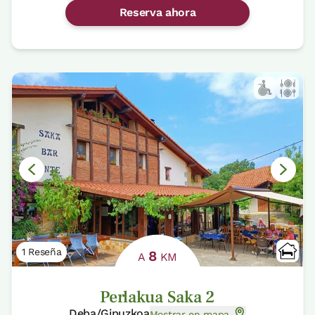
Reserva ahora
1 Reseña
8
A
KM
Perlakua Saka 2
Deba/Gipuzkoa
Mostrar en mapa