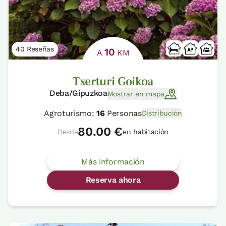
40 Reseñas
10
A
KM
Txerturi Goikoa
Deba/Gipuzkoa
Mostrar en mapa
Agroturismo:
16
Personas
Distribución
80.00 €
Desde
en habitación
Más información
Reserva ahora