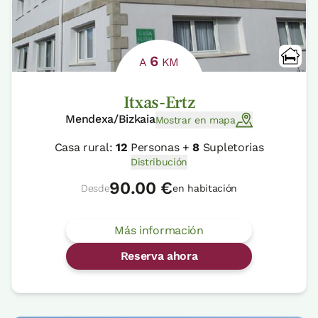
6
A
KM
Itxas-Ertz
Mendexa/Bizkaia
Mostrar en mapa
Casa rural:
12
Personas +
8
Supletorias
Distribución
90.00 €
Desde
en habitación
Más información
Reserva ahora