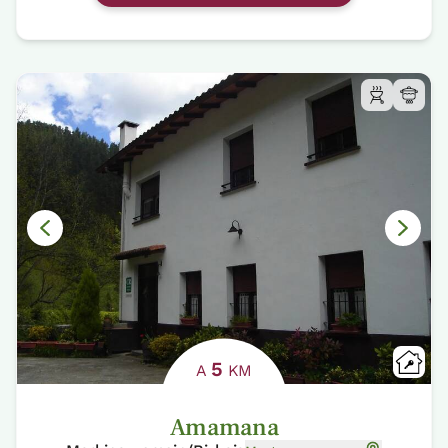
5
A
KM
Amamana