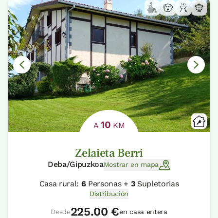
10
A
KM
Zelaieta Berri
Deba/Gipuzkoa
Mostrar en mapa
Casa rural:
6
Personas +
3
Supletorias
Distribución
225.00 €
Desde
en casa entera