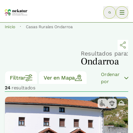
·
Inicio
Casas Rurales Ondarroa
Resultados para:
Ondarroa
Ordenar
Filtrar
Ver en Mapa
por
24
resultados