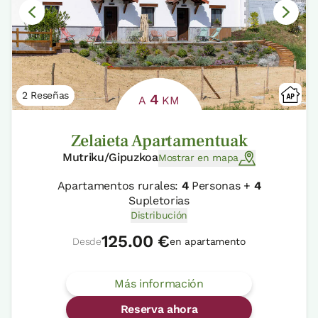
2 Reseñas
4
A
KM
Zelaieta Apartamentuak
Mutriku/Gipuzkoa
Mostrar en mapa
Apartamentos rurales:
4
Personas +
4
Supletorias
Distribución
125.00 €
Desde
en apartamento
Más información
Reserva ahora