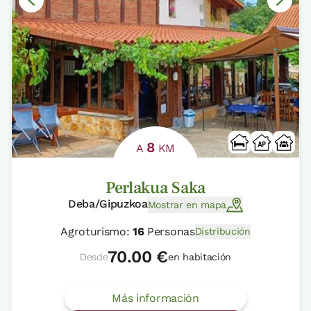
8
A
KM
Perlakua Saka
Deba/Gipuzkoa
Mostrar en mapa
Agroturismo:
16
Personas
Distribución
70.00 €
Desde
en habitación
Más información