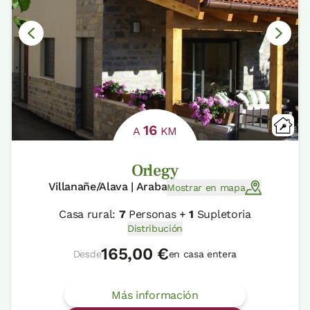
16
A
KM
Orlegy
Villanañe/Alava | Araba
Mostrar en mapa
Casa rural:
7
Personas +
1
Supletoria
Distribución
165,00 €
Desde
en casa entera
Más información