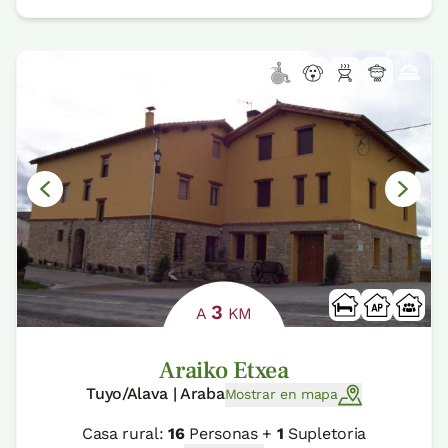
3
A
KM
Araiko Etxea
Tuyo/Alava | Araba
Mostrar en mapa
Casa rural:
16
Personas +
1
Supletoria