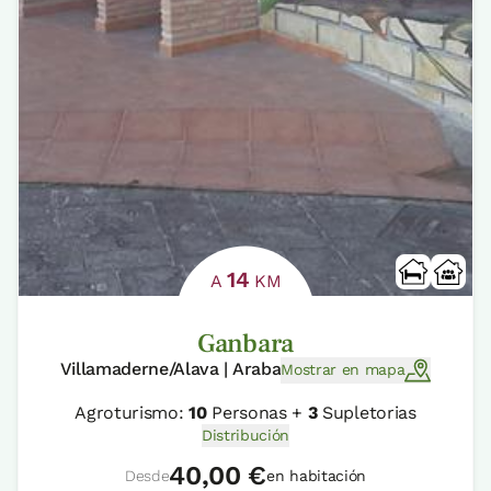
14
A
KM
Ganbara
Villamaderne/Alava | Araba
Mostrar en mapa
Agroturismo:
10
Personas +
3
Supletorias
Distribución
40,00 €
Desde
en habitación