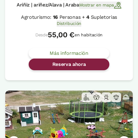
Ariñiz | ariñez/Alava | Araba
Mostrar en mapa
Agroturismo:
16
Personas +
4
Supletorias
Distribución
55,00 €
Desde
en habitación
Más información
Reserva ahora