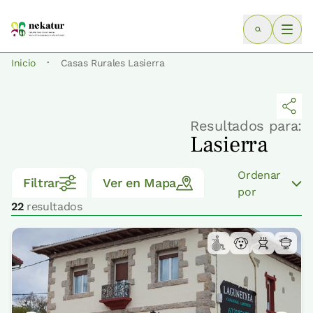
·
Inicio
Casas Rurales Lasierra
Resultados para:
Lasierra
Ordenar
Filtrar
Ver en Mapa
por
22
resultados