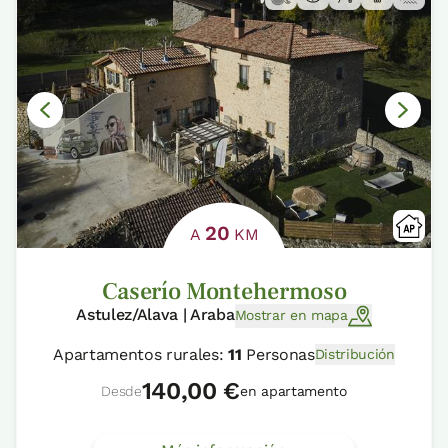
20
A
KM
Caserío Montehermoso
Astulez/Alava | Araba
Mostrar en mapa
Apartamentos rurales:
11
Personas
Distribución
140,00 €
Desde
en apartamento