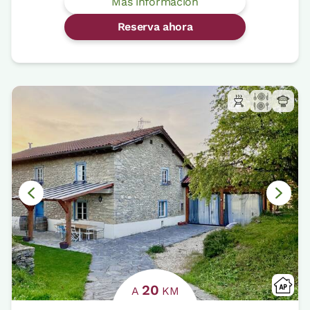
Más información
Reserva ahora
20
A
KM