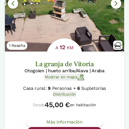
1 Reseña
12
A
KM
La granja de Vitoria
Otogoien | hueto arriba/Alava | Araba
Mostrar en mapa
Casa rural:
9
Personas +
6
Supletorias
Distribución
45,00 €
Desde
en habitación
Más información