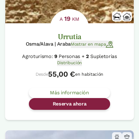
19
A
KM
Urrutia
Osma/Alava | Araba
Mostrar en mapa
Agroturismo:
9
Personas +
2
Supletorias
Distribución
55,00 €
Desde
en habitación
Más información
Reserva ahora