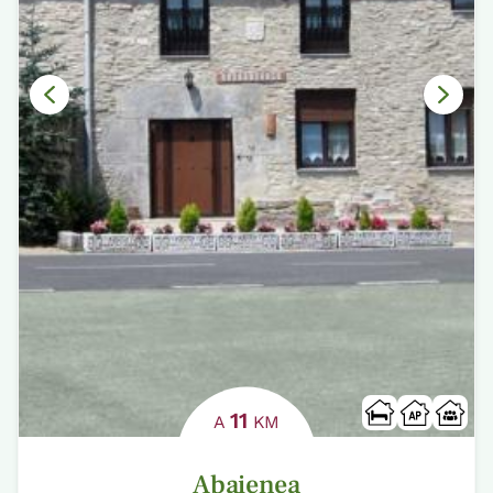
11
A
KM
Abaienea