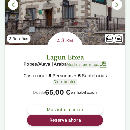
3 Reseñas
3
A
KM
Lagun Etxea
Pobes/Alava | Araba
Mostrar en mapa
Casa rural:
8
Personas +
5
Supletorias
Distribución
65,00 €
Desde
en habitación
Más información
Reserva ahora