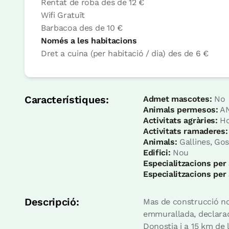
Rentat de roba
des de
12 €
Wifi
Gratuït
Barbacoa
des de
10 €
Habitació
Només a les habitacions
Dret a cuina (per habitació / dia)
des de
6 €
Habitació - 1 llit gran
Bany: Complert amb dutxa
Característiques:
Admet mascotes:
No
Animals permesos:
AN
Activitats agràries:
Hor
Activitats ramaderes:
Animals:
Gallines, Gos
Edifici:
Nou
Especialitzacions per
Especialitzacions per
Opció casa sencera
Descripció:
Mas de construcció no
emmurallada, declarad
Casa sencera / adequat p
3 x
2 x
5 Banys
Donostia i a 15 km de l