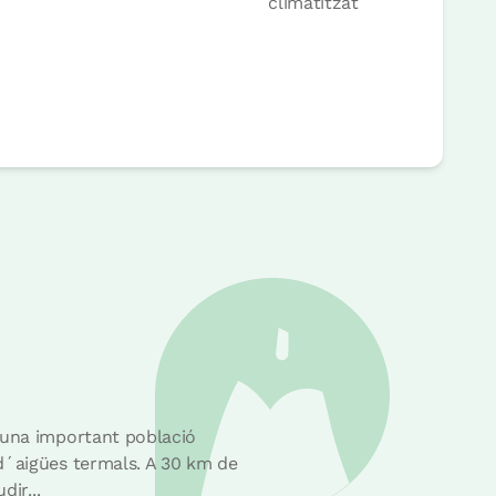
climatitzat
 una important població
d´aigües termals. A 30 km de
ir...