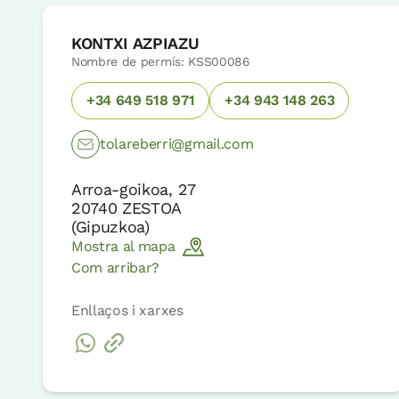
KONTXI AZPIAZU
Nombre de permís: KSS00086
+34 649 518 971
+34 943 148 263
tolareberri@gmail.com
Arroa-goikoa, 27
20740
ZESTOA
(
Gipuzkoa
)
Mostra al mapa
Com arribar?
Enllaços i xarxes