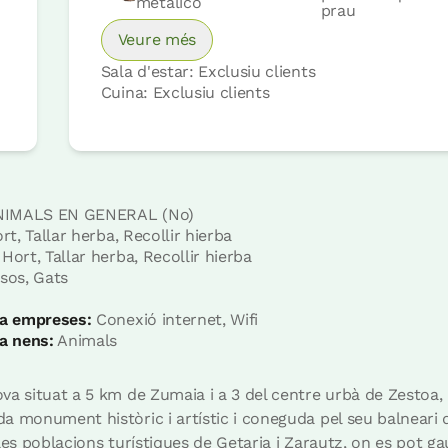
metálico
prau
Veure més
Sala d'estar: Exclusiu clients
Cuina: Exclusiu clients
Preu habitació des de
65 €
IMALS EN GENERAL (No)
t, Tallar herba, Recollir hierba
Hort, Tallar herba, Recollir hierba
Reserva ara
sos, Gats
 a empreses:
Conexió internet, Wifi
 a nens:
Animals
va situat a 5 km de Zumaia i a 3 del centre urbà de Zestoa,
a monument històric i artístic i coneguda pel seu balneari 
er a grups 10 pax
es poblacions turístiques de Getaria i Zarautz, on es pot gaud