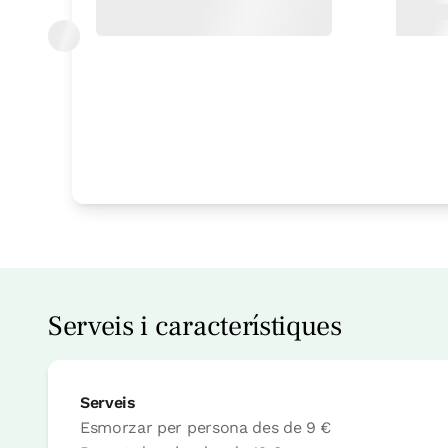
Habitació
Habitació - 2 llits incl
Bany: Complert amb du
Serveis i característiques
Serveis
Esmorzar per persona
des de
9 €