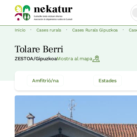
·
·
·
Inicio
Cases rurals
Cases Rurals Gipuzkoa
Cas
Tolare Berri
ZESTOA/Gipuzkoa
Mostra al mapa
Amfitrió/na
Estades