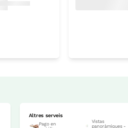
Preu habitació des de
80 €
Reserva ara
txa
Preu habitació des de
65 €
Opcions:
2 - 3 o 4 PAX
Altres serveis
Reserva ara
Vistas
Pago en
panoràmiques -