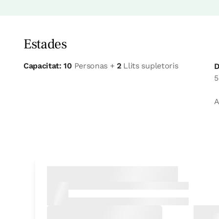
Estades
Capacitat: 10
Personas +
2
Llits supletoris
D
5
A
Habitació
Habitació - 1 llit gran
Bany: Amb dutxa