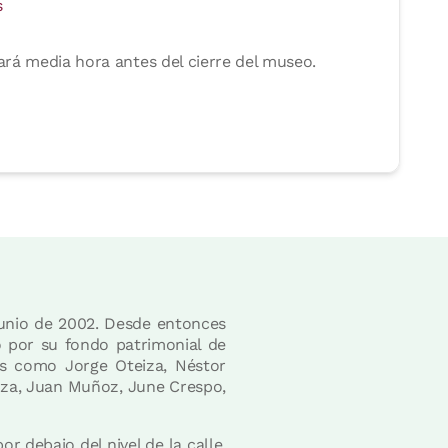
s
rará media hora antes del cierre del museo.
junio de 2002. Desde entonces
o por su fondo patrimonial de
os como Jorge Oteiza, Néstor
raza, Juan Muñoz, June Crespo,
r debajo del nivel de la calle,