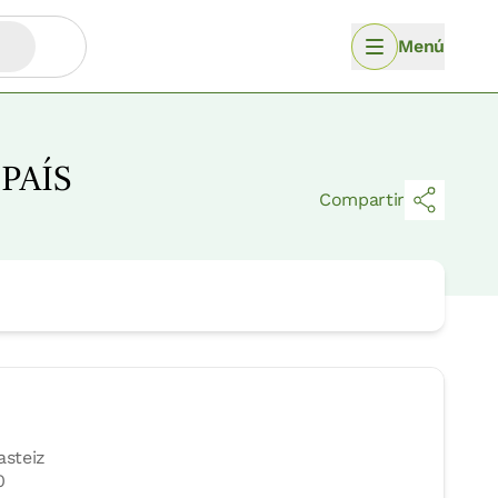
Menú
PAÍS
Compartir
asteiz
0