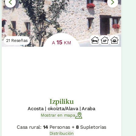
21 Reseñas
15
A
KM
Izpiliku
Acosta | okoizta/Alava | Araba
Mostrar en mapa
Casa rural:
14
Personas +
8
Supletorias
Distribución