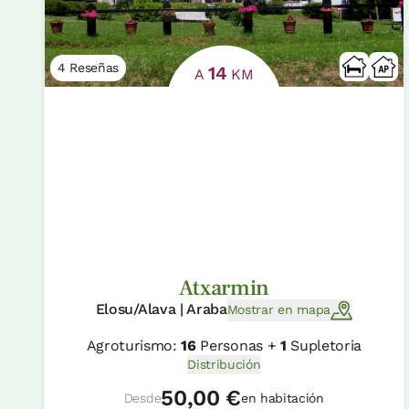
4 Reseñas
14
A
KM
Atxarmin
Elosu/Alava | Araba
Mostrar en mapa
Agroturismo:
16
Personas +
1
Supletoria
Distribución
50,00 €
Desde
en habitación