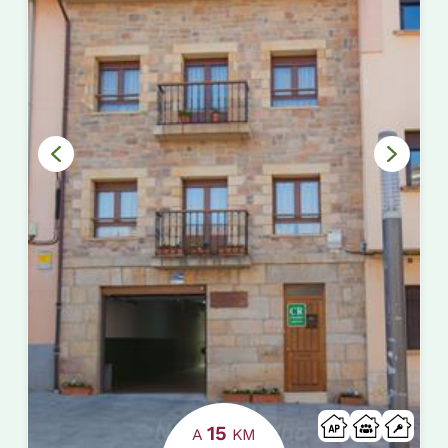
15
A
KM