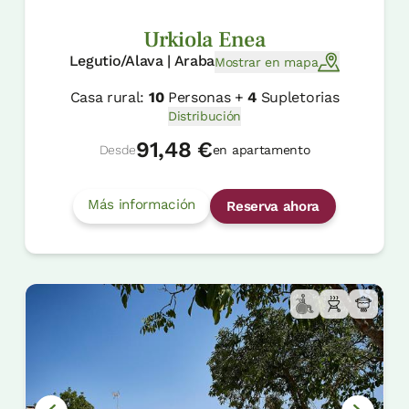
Urkiola Enea
Legutio/Alava | Araba
Mostrar en mapa
Casa rural:
10
Personas +
4
Supletorias
Distribución
91,48 €
Desde
en apartamento
Más información
Reserva ahora