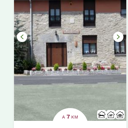
7
A
KM