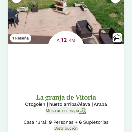
1 Reseña
12
A
KM
La granja de Vitoria
Otogoien | hueto arriba/Alava | Araba
Mostrar en mapa
Casa rural:
9
Personas +
6
Supletorias
Distribución