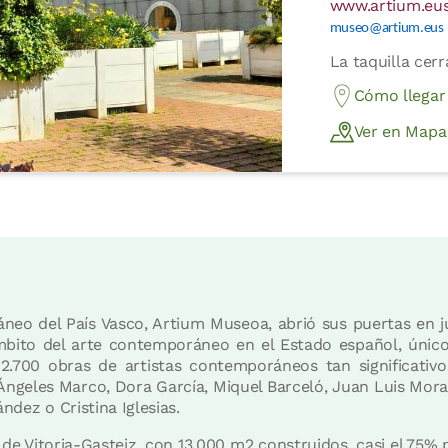
www.artium.eu
museo@artium.eus
La taquilla cer
Cómo llegar
Ver en Mapa
eo del País Vasco, Artium Museoa, abrió sus puertas en 
mbito del arte contemporáneo en el Estado español, únic
2.700 obras de artistas contemporáneos tan significativ
 Ángeles Marco, Dora García, Miquel Barceló, Juan Luis Mo
ández o Cristina Iglesias.
e Vitoria-Gasteiz, con 13.000 m2 construidos, casi el 75% po