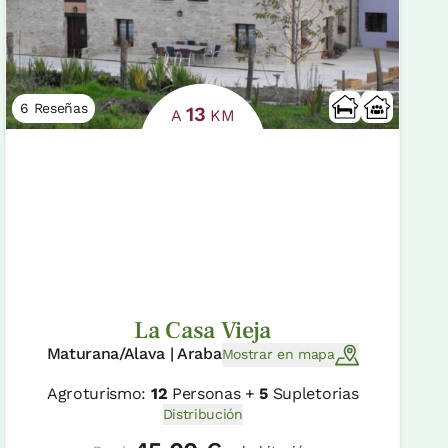
6 Reseñas
13
A
KM
La Casa Vieja
Maturana/Alava | Araba
Mostrar en mapa
Agroturismo:
12
Personas +
5
Supletorias
Distribución